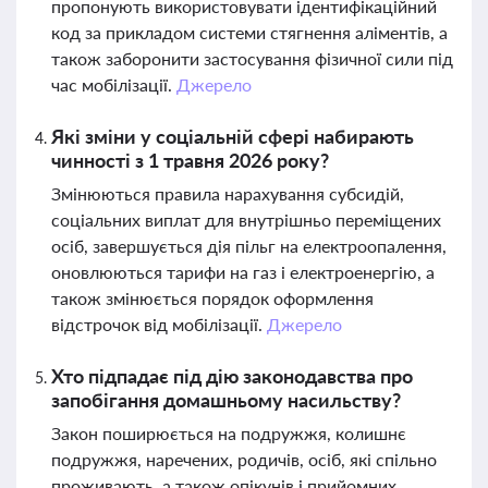
пропонують використовувати ідентифікаційний
код за прикладом системи стягнення аліментів, а
також заборонити застосування фізичної сили під
час мобілізації.
Джерело
Які зміни у соціальній сфері набирають
чинності з 1 травня 2026 року?
Змінюються правила нарахування субсидій,
соціальних виплат для внутрішньо переміщених
осіб, завершується дія пільг на електроопалення,
оновлюються тарифи на газ і електроенергію, а
також змінюється порядок оформлення
відстрочок від мобілізації.
Джерело
Хто підпадає під дію законодавства про
запобігання домашньому насильству?
Закон поширюється на подружжя, колишнє
подружжя, наречених, родичів, осіб, які спільно
проживають, а також опікунів і прийомних