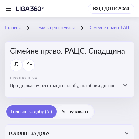
ВХІД ДО LIGA360
Головна
Теми в центрі уваги
Сімейне право. РАЦС. Спадщина
Сімейне право. РАЦС. Спадщина
ПРО ЩО ТЕМА:
Про державну реєстрацію шлюбу, шлюбний договір,
розлучення та розірвання шлюбу, спільну власність
подружжя, поділ майна, піклування, усиновлення,
прийомну сім’ю, визнання недієздатності,
Головне за добу (AI)
Усі публікації
позбавлення батьківських прав, виховання дитини,
місце проживання дитини, батьківство та
материнство
ГОЛОВНЕ ЗА ДОБУ