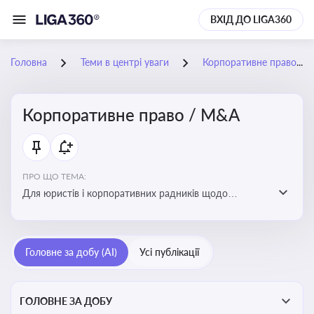
ВХІД ДО LIGA360
Головна
Теми в центрі уваги
Корпоративне право / M&A
Корпоративне право / M&A
ПРО ЩО ТЕМА:
Для юристів і корпоративних радників щодо
корпоративних договорів, спірних ситуацій,
оскарження рішень загальних зборів, прав та
обов’язків мажоритарних і міноритарних акціонерів,
Головне за добу (AI)
Усі публікації
впливу змін у правовому полі на корпоративне
управління
ГОЛОВНЕ ЗА ДОБУ