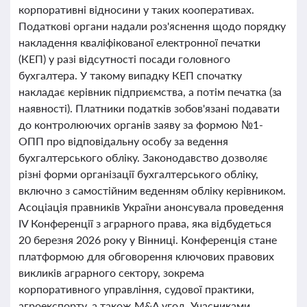
корпоративні відносини у таких кооперативах.
Податкові органи надали роз'яснення щодо порядку
накладення кваліфікованої електронної печатки
(КЕП) у разі відсутності посади головного
бухгалтера. У такому випадку КЕП спочатку
накладає керівник підприємства, а потім печатка (за
наявності). Платники податків зобов'язані подавати
до контролюючих органів заяву за формою №1-
ОПП про відповідальну особу за ведення
бухгалтерського обліку. Законодавство дозволяє
різні форми організації бухгалтерського обліку,
включно з самостійним веденням обліку керівником.
Асоціація правників України анонсувала проведення
IV Конференції з аграрного права, яка відбудеться
20 березня 2026 року у Вінниці. Конференція стане
платформою для обговорення ключових правових
викликів аграрного сектору, зокрема
корпоративного управління, судової практики,
агроекспорту, а також M&A угод. Учасниками