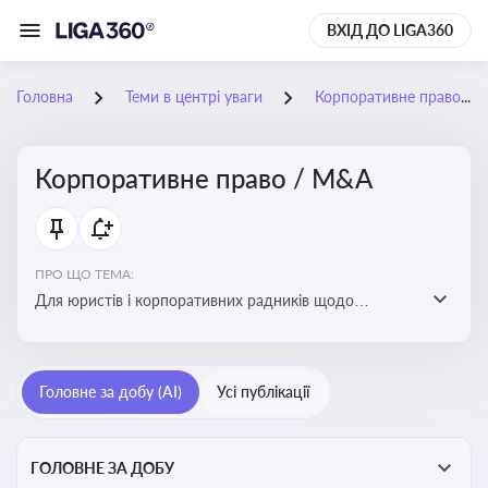
ВХІД ДО LIGA360
Головна
Теми в центрі уваги
Корпоративне право / M&A
Корпоративне право / M&A
ПРО ЩО ТЕМА:
Для юристів і корпоративних радників щодо
корпоративних договорів, спірних ситуацій,
оскарження рішень загальних зборів, прав та
обов’язків мажоритарних і міноритарних акціонерів,
Головне за добу (AI)
Усі публікації
впливу змін у правовому полі на корпоративне
управління
ГОЛОВНЕ ЗА ДОБУ