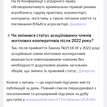
На IV Конференції з аграрного права
обговорюватимуть кримінально-правові ризики
агробізнесу, судову практику, агроекспорт,
контракти, логістику, а також питання злиття та
поглинання (M&A) в агросекторі.
Джерело
Чи змінився статус асоційованих членів
житлових кооперативів після 2022 року?
Так, після прийняття Закону №2518-ІХ у 2022 році
асоційовані члени житлових кооперативів
вважаються повноправними членами без
необхідності додаткових рішень загальних
зборів, що змінює їх правовий статус.
Джерело
Кожне з питань — це короткий підсумок змісту
публікацій за день. Повний список першоджерел з
посиланнями та розширений підсумок за добу
доступні у
комерційній версії Платформи LIGA360.