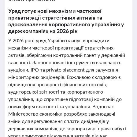
Уряд готує нові механізми часткової
приватизації стратегічних активів та
вдосконалення корпоративного управління у
держкомпаніях на 2026 рік
У 2026 році уряд України планує впровадити
механізми часткової приватизації стратегічних
активів, зберігаючи контрольний пакет у державній
власності. Запропоновані інструменти включають
аукціони, IPO та private placement для залучення
міноритарних акціонерів. Важливою складовою є
підвищення прозорості фінансових потоків,
аудиторської звітності та корпоративного
управління, що сприятиме підготовці компаній до
нових форм власності та управління. Водночас
Міністерство економіки розробляє законодавчі
зміни для врегулювання сплати дивідендів у
державних компаніях, де корпоративні права набуті
через примусове відчуження активів під час