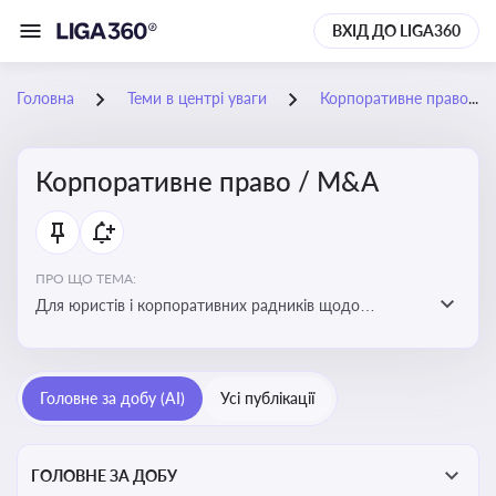
ВХІД ДО LIGA360
Головна
Теми в центрі уваги
Корпоративне право / M&A
Корпоративне право / M&A
ПРО ЩО ТЕМА:
Для юристів і корпоративних радників щодо
корпоративних договорів, спірних ситуацій,
оскарження рішень загальних зборів, прав та
обов’язків мажоритарних і міноритарних акціонерів,
Головне за добу (AI)
Усі публікації
впливу змін у правовому полі на корпоративне
управління
ГОЛОВНЕ ЗА ДОБУ