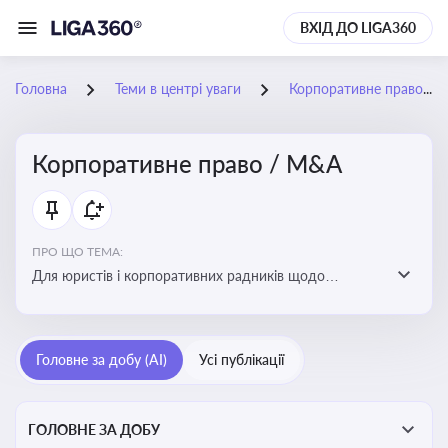
ВХІД ДО LIGA360
Головна
Теми в центрі уваги
Корпоративне право / M&A
Корпоративне право / M&A
ПРО ЩО ТЕМА:
Для юристів і корпоративних радників щодо
корпоративних договорів, спірних ситуацій,
оскарження рішень загальних зборів, прав та
обов’язків мажоритарних і міноритарних акціонерів,
Головне за добу (AI)
Усі публікації
впливу змін у правовому полі на корпоративне
управління
ГОЛОВНЕ ЗА ДОБУ