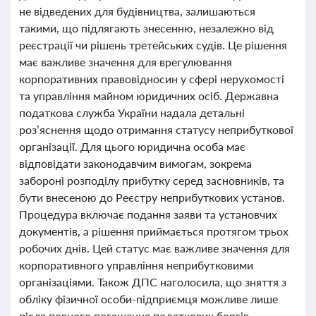
не відведених для будівництва, залишаються
такими, що підлягають знесенню, незалежно від
реєстрації чи рішень третейських судів. Це рішення
має важливе значення для врегулювання
корпоративних правовідносин у сфері нерухомості
та управління майном юридичних осіб. Державна
податкова служба України надала детальні
роз’яснення щодо отримання статусу неприбуткової
організації. Для цього юридична особа має
відповідати законодавчим вимогам, зокрема
забороні розподілу прибутку серед засновників, та
бути внесеною до Реєстру неприбуткових установ.
Процедура включає подання заяви та установчих
документів, а рішення приймається протягом трьох
робочих днів. Цей статус має важливе значення для
корпоративного управління неприбутковими
організаціями. Також ДПС наголосила, що зняття з
обліку фізичної особи-підприємця можливе лише
після повного погашення податкових боргів,