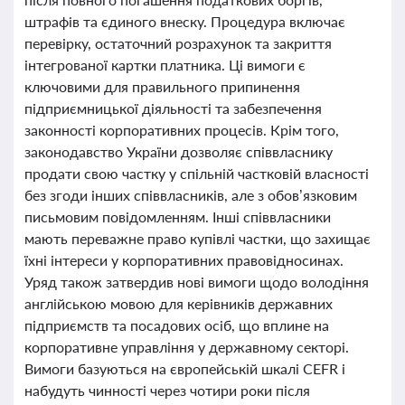
штрафів та єдиного внеску. Процедура включає
перевірку, остаточний розрахунок та закриття
інтегрованої картки платника. Ці вимоги є
ключовими для правильного припинення
підприємницької діяльності та забезпечення
законності корпоративних процесів. Крім того,
законодавство України дозволяє співвласнику
продати свою частку у спільній частковій власності
без згоди інших співвласників, але з обов’язковим
письмовим повідомленням. Інші співвласники
мають переважне право купівлі частки, що захищає
їхні інтереси у корпоративних правовідносинах.
Уряд також затвердив нові вимоги щодо володіння
англійською мовою для керівників державних
підприємств та посадових осіб, що вплине на
корпоративне управління у державному секторі.
Вимоги базуються на європейській шкалі CEFR і
набудуть чинності через чотири роки після