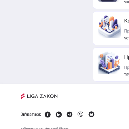
ух
К
Пр
ус
П
Пр
тл
Зв'язатися:
забезпечує український бізнес