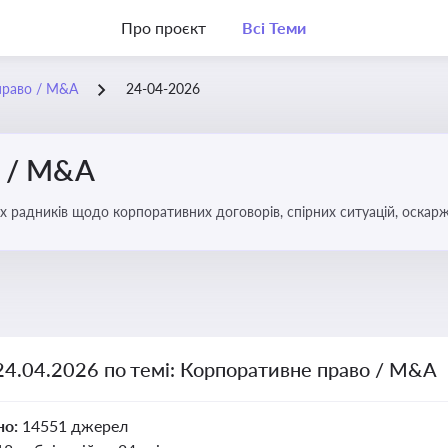
Про проєкт
Всі Теми
право / M&A
24-04-2026
о / M&A
х радників щодо корпоративних договорів, спірних ситуацій, оскарж
міноритарних акціонерів, впливу змін у правовому полі на корпорати
24.04.2026 по темі: Корпоративне право / M&A
но:
14551 джерел