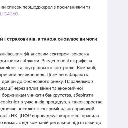
вний список першоджерел з посиланнями та
 LIGA360.
 і страховиків, а також оновлює вимоги
банківським фінансовим сектором, зокрема
едитними спілками. Введено нові штрафи за
авління та внутрішнього контролю. Компанії,
 причини невиконання. Ці зміни набирають
а довіри до фінансового ринку. Паралельно з
рмації через вплив війни та економічної
є боржникам уникати банкрутства, зберігати
совісністю учасників процедур, а також зростає
. Водночас посилюється кримінально-правовий
італів НКЦПФР впроваджує жорсткіші правила
о вимагає від компаній ретельної підготовки до