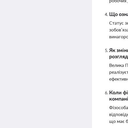
робочих 
Що озна
Статус з
зобов’яз
винагор
Як змін
розгляд
Велика П
реалізує
ефективн
Коли фі
компані
Фізособа
відповід
що має б