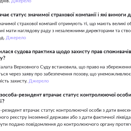
днів.
Джерело
чає статус значимої страхової компанії і які вимоги д
начимої страхової компанії отримують ті, що мають великі об
ані мати наглядову раду з незалежними директорами та створ
од.
Джерело
илася судова практика щодо захисту прав споживачів 
у?
алата Верховного Суду встановила, що право на збереження
ться через заяву про забезпечення позову, що унеможливлю
ість захисту.
Джерело
зособа-резидент втрачає статус контролюючої особи у
ї?
-резидент втрачає статус контролюючої особи з дати внесенн
ного реєстру іноземної держави або з дати фактичної ліквіда
ути подано повідомлення до контролюючого органу протяг