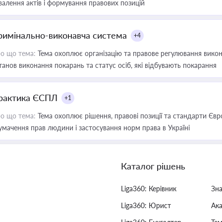
валення актів і формування правових позицій
римінально-виконавча система
+4
о що тема:
Тема охоплює організацію та правове регулювання викона
танов виконання покарань та статус осіб, які відбувають покарання
рактика ЄСПЛ
+1
о що тема:
Тема охоплює рішення, правові позиції та стандарти Євр
умачення прав людини і застосування норм права в Україні
Каталог рішень
Liga360: Керівник
Зн
Liga360: Юрист
Ак