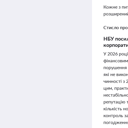
Кожне з пи
розширений
Стисло про
НБУ посил
корпорати
У 2026 роц
фінансовим
порушення 
які не вик
чинності з 
цим, практи
нестабільн
репутацію 
кількість 
контроль з
погодження 