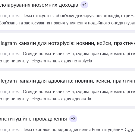
екларування іноземних доходів
+4
о що тема:
Тема стосується обов’язку декларування доходів, отрим
бов’язань та застосування правил уникнення подвійного оподаткува
elegram канали для нотаріусів: новини, кейси, практич
о що тема:
Огляди нормативних змін, судова практика, коментарі екс
о що пишуть у Telegram каналах для нотаріусів
elegram канали для адвокатів: новини, кейси, практич
о що тема:
Огляди нормативних змін, судова практика, коментарі екс
о що пишуть у Telegram каналах для адвокатів
онституційне провадження
+2
о що тема:
Тема охоплює порядок здійснення Конституційним Судом