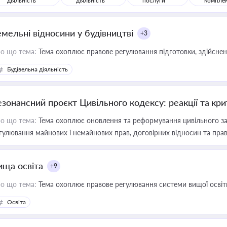
діяльність
діяльність
послуги
компле
емельні відносини у будівництві
+3
о що тема:
Тема охоплює правове регулювання підготовки, здійсненн
Будівельна діяльність
езонансний проєкт Цивільного кодексу: реакції та кр
о що тема:
Тема охоплює оновлення та реформування цивільного за
гулювання майнових і немайнових прав, договірних відносин та прав
ища освіта
+9
о що тема:
Тема охоплює правове регулювання системи вищої освіти, о
Освіта