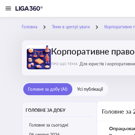
Головна
Теми в центрі уваги
Корпоративне 
Корпоративне прав
Для юристів і корпоративни
ПРО ЩО ТЕМА:
обов’язків мажоритарних і 
Головне за добу (AI)
Усі публікації
ГОЛОВНЕ ЗА ДОБУ
Головне за 
Головне за сьогодні
Опрацьова
06 серпня 2026