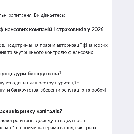
ьні запитання. Ви дізнаєтесь:
фінансових компаній і страховиків у 2026
в, недотримання правил авторизації фінансових
іння та внутрішнього контролю фінансових
 процедури банкрутства?
у узгодити план реструктуризації з
ути банкрутства, зберегти репутацію та робочі
сників ринку капіталів?
вої репутації, досвіду та відсутності
операції з цінними паперами впродовж трьох