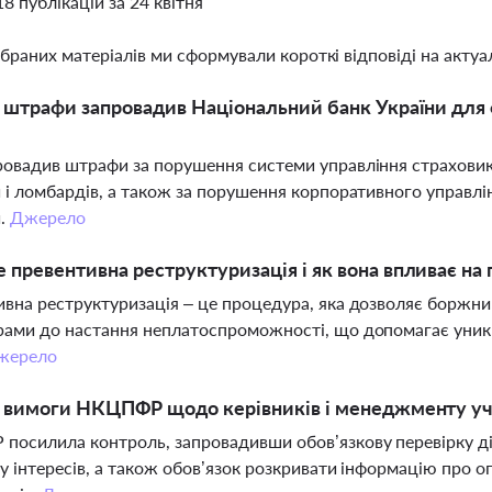
18 публікацій за 24 квітня
ібраних матеріалів ми сформували короткі відповіді на актуал
і штрафи запровадив Національний банк України для 
овадив штрафи за порушення системи управління страховикі
 і ломбардів, а також за порушення корпоративного управл
й.
Джерело
 превентивна реструктуризація і як вона впливає на
вна реструктуризація – це процедура, яка дозволяє боржник
ами до настання неплатоспроможності, що допомагає уникн
жерело
і вимоги НКЦПФР щодо керівників і менеджменту уча
осилила контроль, запровадивши обов’язкову перевірку діло
у інтересів, а також обов’язок розкривати інформацію про 