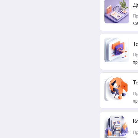
Д
Пр
зо
T
Пр
пр
T
Пр
пр
К
Пр