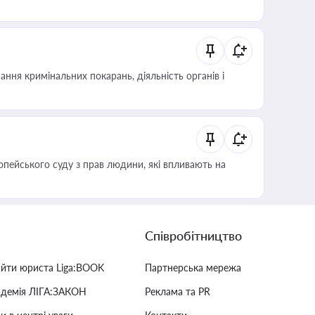
ння кримінальних покарань, діяльність органів і
опейського суду з прав людини, які впливають на
Співробітництво
айти юриста Liga:BOOK
Партнерська мережа
адемія ЛІГА:ЗАКОН
Реклама та PR