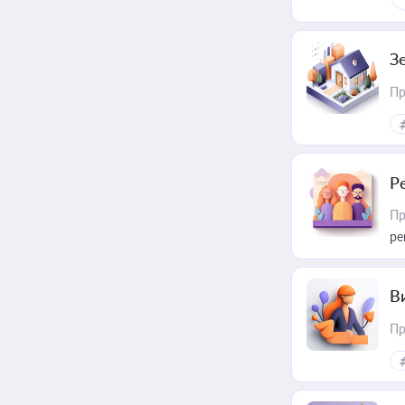
З
Пр
Р
Пр
ре
В
Пр