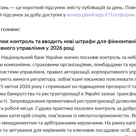
тань — це короткий підсумок змісту публікацій за день. По
 підсумок за добу доступні у
комерційній версії Платформи
 головне:
ює контроль та вводить нові штрафи для фінкомпаній
вного управління у 2026 році
і Національний банк України значно посилив контроль за не
и компаніями, страховими організаціями, ломбардами та кр
системи управління, правил авторизації, корпоративного упр
онують вимоги регулятора, зобов’язані письмово пояснювати
25 квітня 2026 року і спрямовані на підвищення прозорості т
ка банкрутства та реструктуризації в Україні зазнає трансфо
ості. Запровадження превентивної реструктуризації дозволя
та робочі місця. Судова практика посилює контроль за добро
нових категорій спорів, пов’язаних із неплатоспроможністю
а менеджментом та арбітражними керуючими. На ринку кап
та звітування для керівників та ключових посадових осіб, щ