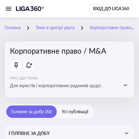
ВХІД ДО LIGA360
Головна
Теми в центрі уваги
Корпоративне право / M&A
Корпоративне право / M&A
ПРО ЩО ТЕМА:
Для юристів і корпоративних радників щодо
корпоративних договорів, спірних ситуацій,
оскарження рішень загальних зборів, прав та
обов’язків мажоритарних і міноритарних акціонерів,
Головне за добу (AI)
Усі публікації
впливу змін у правовому полі на корпоративне
управління
ГОЛОВНЕ ЗА ДОБУ