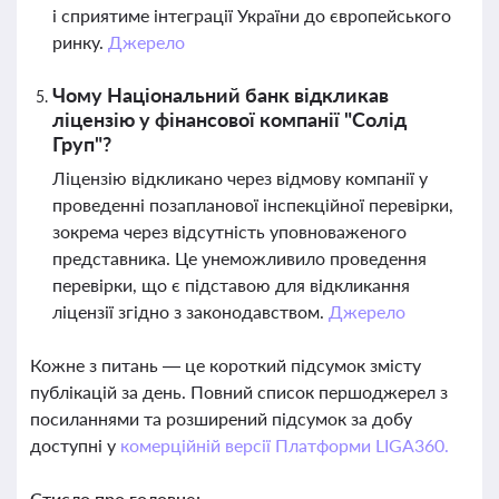
і сприятиме інтеграції України до європейського
ринку.
Джерело
Чому Національний банк відкликав
ліцензію у фінансової компанії "Солід
Груп"?
Ліцензію відкликано через відмову компанії у
проведенні позапланової інспекційної перевірки,
зокрема через відсутність уповноваженого
представника. Це унеможливило проведення
перевірки, що є підставою для відкликання
ліцензії згідно з законодавством.
Джерело
Кожне з питань — це короткий підсумок змісту
публікацій за день. Повний список першоджерел з
посиланнями та розширений підсумок за добу
доступні у
комерційній версії Платформи LIGA360.
Стисло про головне: