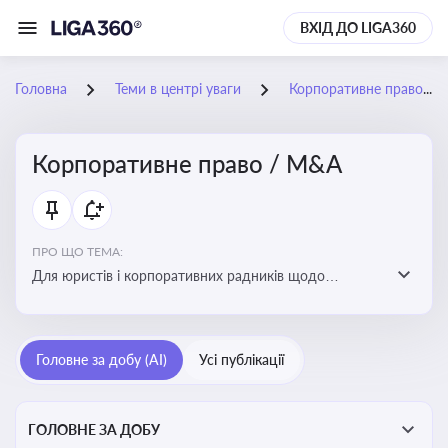
ВХІД ДО LIGA360
Головна
Теми в центрі уваги
Корпоративне право / M&A
Корпоративне право / M&A
ПРО ЩО ТЕМА:
Для юристів і корпоративних радників щодо
корпоративних договорів, спірних ситуацій,
оскарження рішень загальних зборів, прав та
обов’язків мажоритарних і міноритарних акціонерів,
Головне за добу (AI)
Усі публікації
впливу змін у правовому полі на корпоративне
управління
ГОЛОВНЕ ЗА ДОБУ