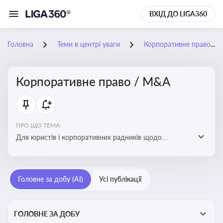
ВХІД ДО LIGA360
Головна
Теми в центрі уваги
Корпоративне право / M&A
Корпоративне право / M&A
ПРО ЩО ТЕМА:
Для юристів і корпоративних радників щодо
корпоративних договорів, спірних ситуацій,
оскарження рішень загальних зборів, прав та
обов’язків мажоритарних і міноритарних акціонерів,
Головне за добу (AI)
Усі публікації
впливу змін у правовому полі на корпоративне
управління
ГОЛОВНЕ ЗА ДОБУ