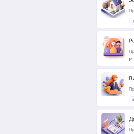
Пр
Р
Пр
ре
В
Пр
Д
Пр