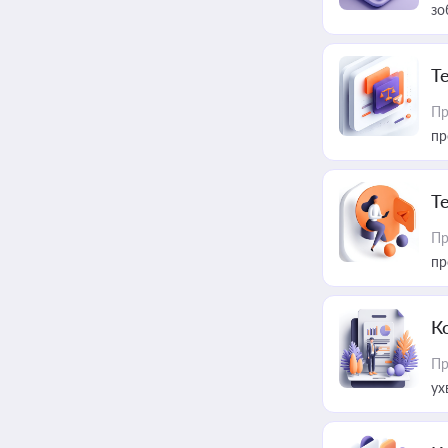
зо
T
Пр
пр
T
Пр
пр
К
Пр
ух