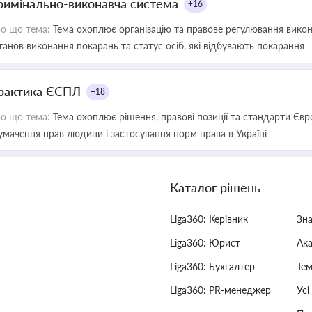
римінально-виконавча система
+16
о що тема:
Тема охоплює організацію та правове регулювання викона
танов виконання покарань та статус осіб, які відбувають покарання
рактика ЄСПЛ
+18
о що тема:
Тема охоплює рішення, правові позиції та стандарти Євр
умачення прав людини і застосування норм права в Україні
Каталог рішень
Liga360: Керівник
Зн
Liga360: Юрист
Ак
Liga360: Бухгалтер
Тем
Liga360: PR-менеджер
Усі