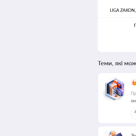
LIGA ZAKON
Теми, які мож
Пр
он
З