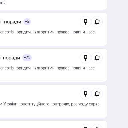
ння
ні поради
+5
пертів, юридичні алгоритми, правові новини - все,
ні поради
+71
пертів, юридичні алгоритми, правові новини - все,
 України конституційного контролю, розгляду справ,