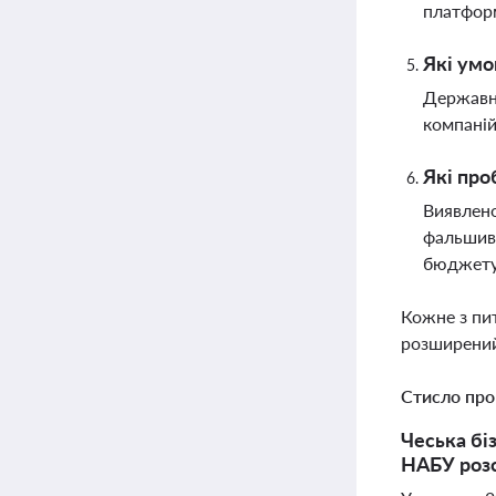
платформ
Які умо
Державна
компаній
Які про
Виявлено
фальшиві
бюджет
Кожне з пи
розширений
Стисло про
Чеська бі
НАБУ розс