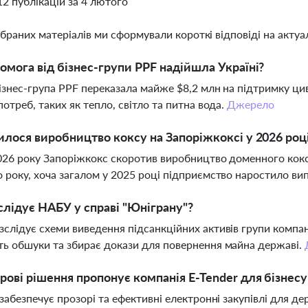
12 публікацій за 4 лютого
ібраних матеріалів ми сформували короткі відповіді на актуал
омога від бізнес-групи PPF надійшла Україні?
ізнес-група PPF переказала майже $8,2 млн на підтримку цив
потреб, таких як тепло, світло та питна вода.
Джерело
илося виробництво коксу на Запоріжкоксі у 2026 роц
2026 року Запоріжкокс скоротив виробництво доменного кокс
 року, хоча загалом у 2025 році підприємство наростило ви
лідує НАБУ у справі "Юніграну"?
слідує схеми виведення підсанкційних активів групи компан
ь обшуки та збирає докази для повернення майна державі.
рові рішення пропонує компанія E-Tender для бізнесу
 забезпечує прозорі та ефективні електронні закупівлі для 