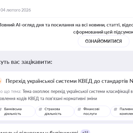
,
04 лютого 2026
Повний AI-огляд дня та посилання на всі новини, статті, віде
сформований цей підсумо
ОЗНАЙОМИТИСЯ
уть вас зацікавити:
Перехід української системи КВЕД до стандартів 
о що тема:
Тема охоплює перехід української системи класифікації в
овлення кодів КВЕД та пов'язані нормативні зміни
Банківська
Страхова
Фінансові
Паливн
діяльність
діяльність
послуги
компле
емельні відносини у будівництві
+15