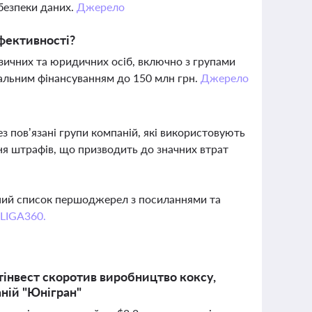
безпеки даних.
Джерело
ефективності?
зичних та юридичних осіб, включно з групами
мальним фінансуванням до 150 млн грн.
Джерело
з пов’язані групи компаній, які використовують
я штрафів, що призводить до значних втрат
вний список першоджерел з посиланнями та
 LIGA360.
тінвест скоротив виробництво коксу,
аній "Юнігран"