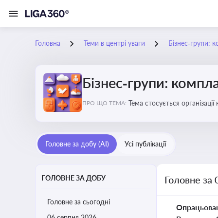
Головна
Теми в центрі уваги
Бізнес‑групи: к
Бізнес‑групи: компла
Тема стосується організаці
ПРО ЩО ТЕМА:
Головне за добу (AI)
Усі публікації
ГОЛОВНЕ ЗА ДОБУ
Головне за 
Головне за сьогодні
Опрацьова
06 серпня 2026