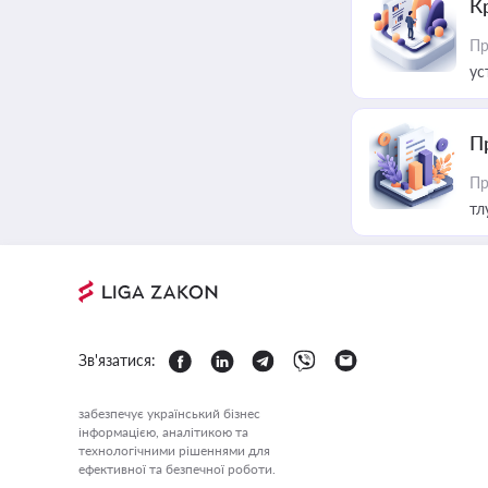
К
Пр
ус
П
Пр
тл
Зв'язатися:
забезпечує український бізнес
інформацією, аналітикою та
технологічними рішеннями для
ефективної та безпечної роботи.