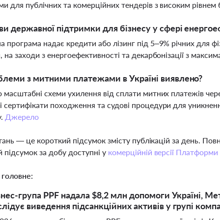
и для публічних та комерційних тендерів з високим рівнем 
ви державної підтримки для бізнесу у сфері енерго
 програма надає кредити або лізинг під 5–9% річних для фі
, на заходи з енергоефективності та декарбонізації з макси
блеми з митними платежами в Україні виявлено?
 масштабні схеми ухилення від сплати митних платежів чере
 сертифікати походження та судові процедури для уникненн
у.
Джерело
тань — це короткий підсумок змісту публікацій за день. По
 підсумок за добу доступні у
комерційній версії Платформи
 головне:
знес-група PPF надала $8,2 млн допомоги Україні, Ме
лідує виведення підсанкційних активів у групі комп