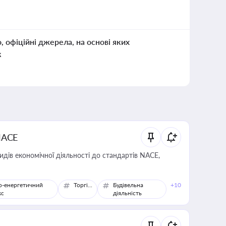
о, офіційні джерела, на основі яких
к
NACE
идів економічної діяльності до стандартів NACE,
о-енергетичний
Торгівля
Будівельна
+10
кс
діяльність