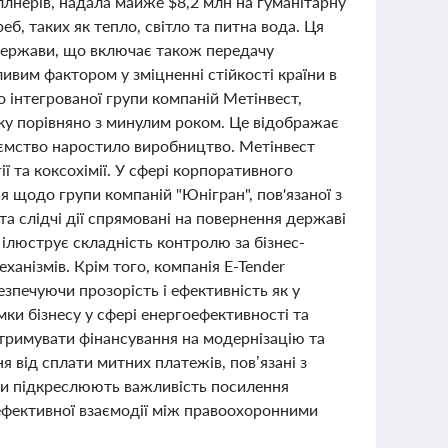
еллнерів, надала майже $8,2 млн на гуманітарну
б, таких як тепло, світло та питна вода. Ця
 держави, що включає також передачу
ливим фактором у зміцненні стійкості країни в
 інтегрованої групи компаній Метінвест,
оку порівняно з минулим роком. Це відображає
риємство наростило виробництво. Метінвест
ї та коксохімії. У сфері корпоративного
 щодо групи компаній "Юнігран", пов'язаної з
а слідчі дії спрямовані на повернення державі
 ілюструє складність контролю за бізнес-
ханізмів. Крім того, компанія E-Tender
зпечуючи прозорість і ефективність як у
ки бізнесу у сфері енергоефективності та
отримувати фінансування на модернізацію та
 від сплати митних платежів, пов’язані з
ки підкреслюють важливість посилення
ь ефективної взаємодії між правоохоронними