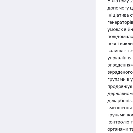
У лютому 20
допомогу ци
ініціатива
генераторів
умовах війн
повідомило
певні викл
залишається
управління
виведенням 
вкраденого 
групами в у
продовжує р
державному,
декарбоніз
зменшення в
групами ко
контролю та
органами т