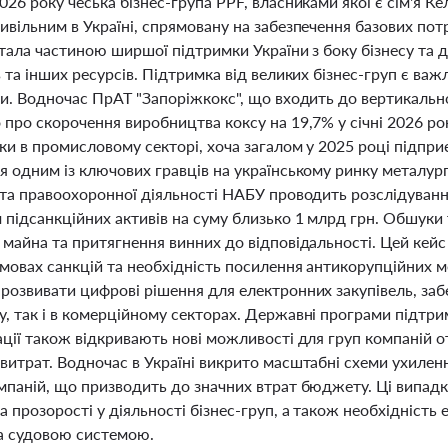
26 року чеська бізнес-група PPF, власниками якої є сім'я К
вільним в Україні, спрямовану на забезпечення базових потре
 стала частиною ширшої підтримки України з боку бізнесу та
 та інших ресурсів. Підтримка від великих бізнес-груп є важ
и. Водночас ПрАТ "Запоріжкокс", що входить до вертикально
 про скорочення виробництва коксу на 19,7% у січні 2026 р
ики в промисловому секторі, хоча загалом у 2025 році підп
 одним із ключових гравців на українському ринку металургі
 та правоохоронної діяльності НАБУ проводить розслідування
підсанкційних активів на суму близько 1 млрд грн. Обшуки т
майна та притягнення винних до відповідальності. Цей кейс
мовах санкцій та необхідність посилення антикорупційних ме
озвивати цифрові рішення для електронних закупівель, забе
 так і в комерційному секторах. Державні програми підтрим
ації також відкривають нові можливості для груп компаній 
итрат. Водночас в Україні викрито масштабні схеми ухилення
мпаній, що призводить до значних втрат бюджету. Ці випад
 прозорості у діяльності бізнес-груп, а також необхідніст
а судовою системою.