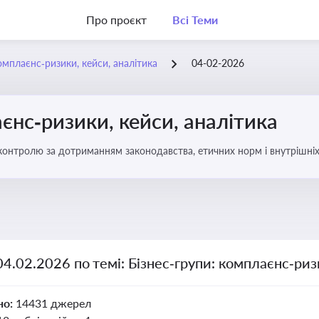
Про проєкт
Всі Теми
омплаєнс‑ризики, кейси, аналітика
04-02-2026
єнс‑ризики, кейси, аналітика
ї контролю за дотриманням законодавства, етичних норм і внутрішніх
04.02.2026 по темі: Бізнес‑групи: комплаєнс‑риз
но:
14431 джерел