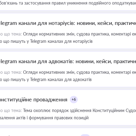
бов’язань та застосування правил уникнення подвійного оподаткува
elegram канали для нотаріусів: новини, кейси, практич
о що тема:
Огляди нормативних змін, судова практика, коментарі екс
о що пишуть у Telegram каналах для нотаріусів
elegram канали для адвокатів: новини, кейси, практич
о що тема:
Огляди нормативних змін, судова практика, коментарі екс
о що пишуть у Telegram каналах для адвокатів
онституційне провадження
+6
о що тема:
Тема охоплює порядок здійснення Конституційним Судом
валення актів і формування правових позицій