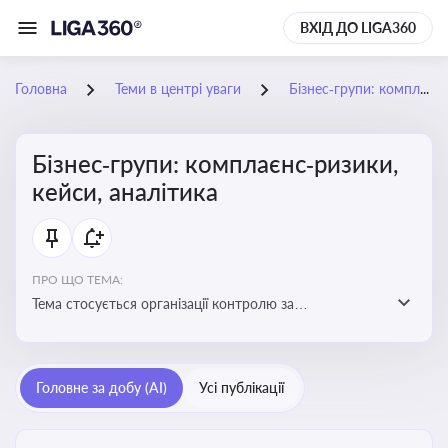
ВХІД ДО LIGA360
Головна
Теми в центрі уваги
Бізнес‑групи: комплаєнс‑ризики, кейси, аналітика
Бізнес‑групи: комплаєнс‑ризики,
кейси, аналітика
ПРО ЩО ТЕМА:
Тема стосується організації контролю за
дотриманням законодавства, етичних норм і
внутрішніх політик у межах бізнес-груп
Головне за добу (AI)
Усі публікації