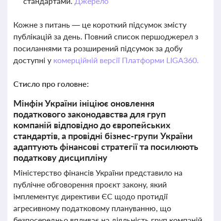
стандартами.
Джерело
Кожне з питань — це короткий підсумок змісту
публікацій за день. Повний список першоджерел з
посиланнями та розширений підсумок за добу
доступні у
комерційній версії Платформи LIGA360.
Стисло про головне:
Мінфін України ініціює оновлення
податкового законодавства для груп
компаній відповідно до європейських
стандартів, а провідні бізнес-групи України
адаптують фінансові стратегії та посилюють
податкову дисципліну
Міністерство фінансів України представило на
публічне обговорення проєкт закону, який
імплементує директиви ЄС щодо протидії
агресивному податковому плануванню, що
безпосередньо впливає на діяльність груп компаній.