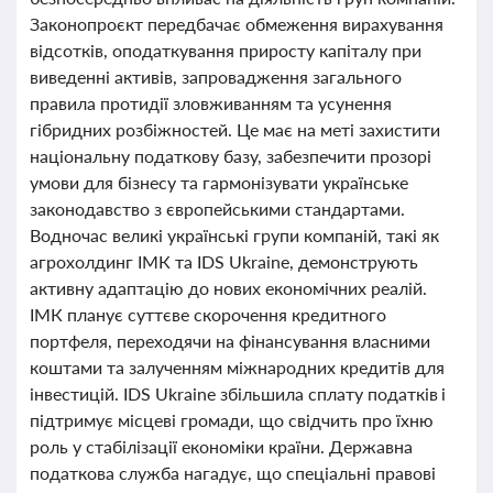
Законопроєкт передбачає обмеження вирахування
відсотків, оподаткування приросту капіталу при
виведенні активів, запровадження загального
правила протидії зловживанням та усунення
гібридних розбіжностей. Це має на меті захистити
національну податкову базу, забезпечити прозорі
умови для бізнесу та гармонізувати українське
законодавство з європейськими стандартами.
Водночас великі українські групи компаній, такі як
агрохолдинг ІМК та IDS Ukraine, демонструють
активну адаптацію до нових економічних реалій.
ІМК планує суттєве скорочення кредитного
портфеля, переходячи на фінансування власними
коштами та залученням міжнародних кредитів для
інвестицій. IDS Ukraine збільшила сплату податків і
підтримує місцеві громади, що свідчить про їхню
роль у стабілізації економіки країни. Державна
податкова служба нагадує, що спеціальні правові