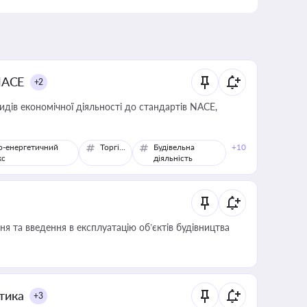
NACE
+2
идів економічної діяльності до стандартів NACE,
о-енергетичний
Торгівля
Будівельна
+10
кс
діяльність
я та введення в експлуатацію об’єктів будівництва
итика
+3