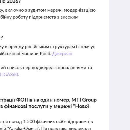
ld 2026?
у, включно з аудитом мереж, модернізацією
ебійну роботу підприємств з високим
t?
у в оренду російським структурам і сплачує
ійськової машини Росії.
Джерело
вний список першоджерел з посиланнями та
 LIGA360.
трації ФОПів на один номер, MTI Group
ив фінансові послуги у мережі "Нової
ція понад 1 500 фізичних осіб-підприємців
ній "Альфа-Омега". Ця практика викликала