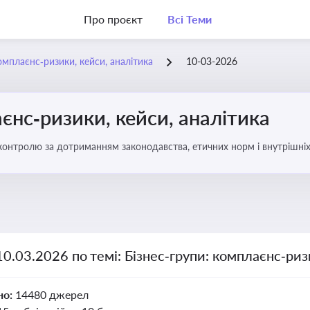
Про проєкт
Всі Теми
омплаєнс‑ризики, кейси, аналітика
10-03-2026
єнс‑ризики, кейси, аналітика
ї контролю за дотриманням законодавства, етичних норм і внутрішніх
10.03.2026 по темі: Бізнес‑групи: комплаєнс‑риз
но:
14480 джерел