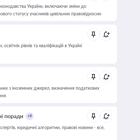
конодавства України, включаючи зміни до
ового статусу учасників цивільних правовідносин
світніх рівнів та кваліфікацій в Україні
аних з іноземних джерел, визначення податкових
ння
ні поради
+9
пертів, юридичні алгоритми, правові новини - все,