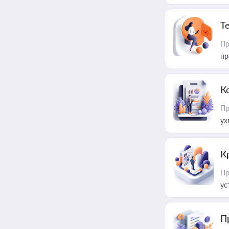
T
Пр
пр
К
Пр
ух
К
Пр
ус
П