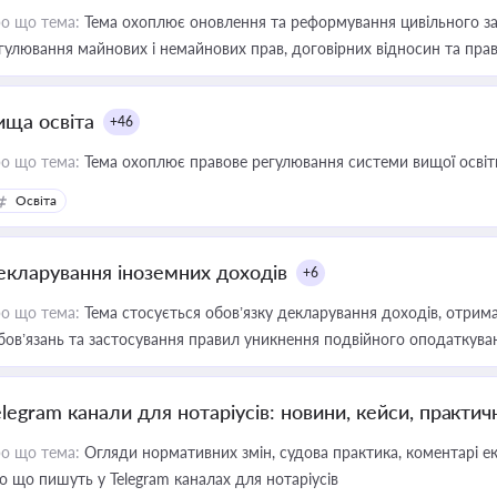
о що тема:
Тема охоплює оновлення та реформування цивільного за
гулювання майнових і немайнових прав, договірних відносин та прав
ища освіта
+46
о що тема:
Тема охоплює правове регулювання системи вищої освіти, о
Освіта
екларування іноземних доходів
+6
о що тема:
Тема стосується обов’язку декларування доходів, отрим
бов’язань та застосування правил уникнення подвійного оподаткува
elegram канали для нотаріусів: новини, кейси, практич
о що тема:
Огляди нормативних змін, судова практика, коментарі екс
о що пишуть у Telegram каналах для нотаріусів