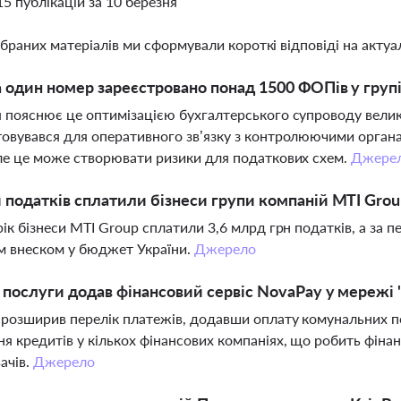
15 публікацій за 10 березня
ібраних матеріалів ми сформували короткі відповіді на актуал
 один номер зареєстровано понад 1500 ФОПів у груп
 пояснює це оптимізацією бухгалтерського супроводу великої
овувався для оперативного зв’язку з контролюючими органа
ле це може створювати ризики для податкових схем.
Джере
 податків сплатили бізнеси групи компаній MTI Grou
рік бізнеси MTI Group сплатили 3,6 млрд грн податків, а за 
м внеском у бюджет України.
Джерело
і послуги додав фінансовий сервіс NovaPay у мережі
розширив перелік платежів, додавши оплату комунальних п
я кредитів у кількох фінансових компаніях, що робить фіна
ачів.
Джерело