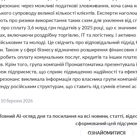
 резонанс через можливі податкові зловживання, хоча сама 
кого супроводу великої кількості клієнтів. Експерти наголо
ть про ризики використання таких схем для ухилення від сп
про сплату 3,6 млрд грн податків у 2025 році, що є значни
ах, включаючи роздрібну торгівлю, ІТ та логістику, і активно
йськовим та молоді. Це свідчить про відповідальний підхід б
и. Також у сфері бізнесу відзначено розширення фінансових 
 робить оплату комунальних послуг, кредитів та інших плат
в. Крім того, група компаній Промавтоматика презентувала 
еж підприємств, що сприяє підвищенню надійності та ефект
резонанс викликала інформація про власника групи компаній
нду російським структурам, що ставить під сумнів етичні ас
,
10 березня 2026
Повний AI-огляд дня та посилання на всі новини, статті, віде
сформований цей підсумо
ОЗНАЙОМИТИСЯ