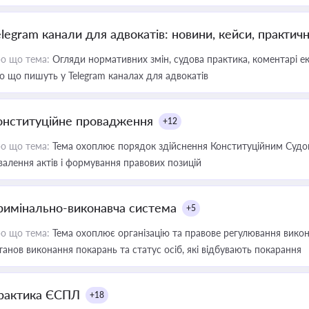
elegram канали для адвокатів: новини, кейси, практич
о що тема:
Огляди нормативних змін, судова практика, коментарі екс
о що пишуть у Telegram каналах для адвокатів
онституційне провадження
+12
о що тема:
Тема охоплює порядок здійснення Конституційним Судом
валення актів і формування правових позицій
римінально-виконавча система
+5
о що тема:
Тема охоплює організацію та правове регулювання викона
танов виконання покарань та статус осіб, які відбувають покарання
рактика ЄСПЛ
+18