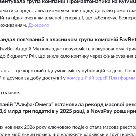
ентувала група компаній Промавтоматика на KyivBui
матика представила комплексний підхід до електромонтаж
ій та підключенням власної генерації, що забезпечує безпер
поживанням.
Джерело
андал пов’язаний з власником групи компаній FavBe
FavBet Андрій Матюха здає нерухомість в окупованому Крим
до бюджету РФ, що викликало критику через фінансування в
тань — це короткий підсумок змісту публікацій за день. По
 підсумок за добу доступні у
комерційній версії Платформи
 головне:
паній "Альфа-Омега" встановила рекорд масової реєс
3,6 млрд грн податків у 2025 році, а NovaPay розшир
их новинах 2026 року ключовою подією стала масова реєстра
 один мобільний номер, що належить харківській групі компа