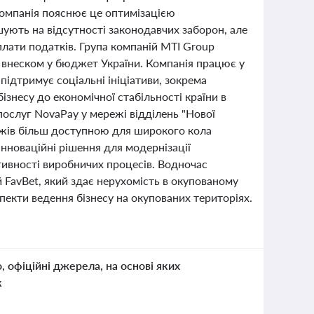
компанія пояснює це оптимізацією
шують на відсутності законодавчих заборон, але
лати податків. Група компаній MTI Group
м внеском у бюджет України. Компанія працює у
 підтримує соціальні ініціативи, зокрема
ізнесу до економічної стабільності країни в
послуг NovaPay у мережі відділень "Нової
ежів більш доступною для широкого кола
інноваційні рішення для модернізації
ивності виробничих процесів. Водночас
 FavBet, який здає нерухомість в окупованому
пекти ведення бізнесу на окупованих територіях.
о, офіційні джерела, на основі яких
к