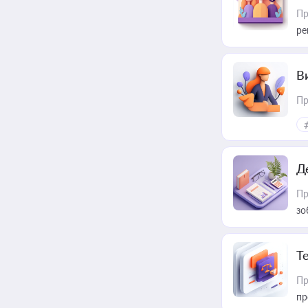
Пр
ре
В
Пр
Д
Пр
зо
T
Пр
пр