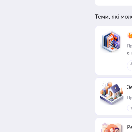
Теми, які мож
Пр
он
З
Пр
Р