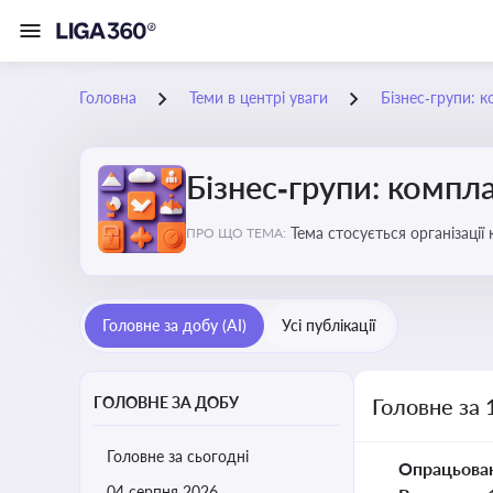
Головна
Теми в центрі уваги
Бізнес‑групи: к
Бізнес‑групи: компла
Тема стосується організаці
ПРО ЩО ТЕМА:
Головне за добу (AI)
Усі публікації
ГОЛОВНЕ ЗА ДОБУ
Головне за 
Головне за сьогодні
Опрацьова
04 серпня 2026