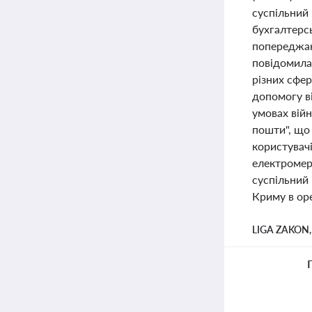
суспільний
бухгалтерсь
попереджаю
повідомила 
різних сфер
допомогу ві
умовах війн
пошти", що
користувачі
електромер
суспільний 
Криму в оре
LIGA ZAKON