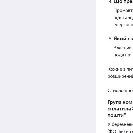
Що през
Промавто
підстанц
енергос
Який ск
Власник 
податки 
Кожне з пи
розширений
Стисло про
Група ком
сплатила 
пошти"
У березнев
(ФОПів) на