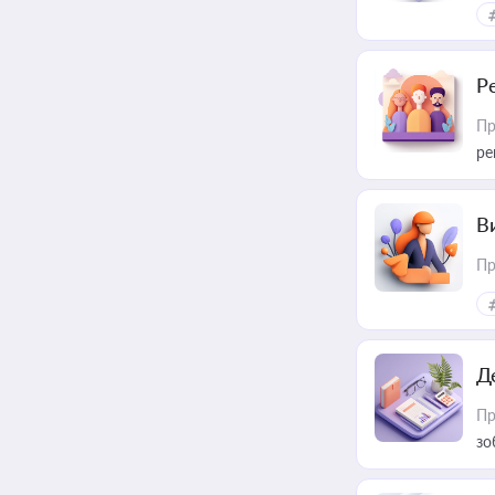
Р
Пр
ре
В
Пр
Д
Пр
зо