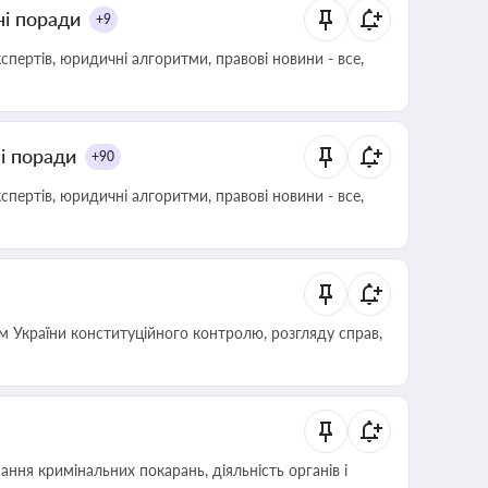
ні поради
+9
пертів, юридичні алгоритми, правові новини - все,
ні поради
+90
пертів, юридичні алгоритми, правові новини - все,
 України конституційного контролю, розгляду справ,
ння кримінальних покарань, діяльність органів і