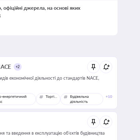
о, офіційні джерела, на основі яких
к
NACE
+2
идів економічної діяльності до стандартів NACE,
о-енергетичний
Торгівля
Будівельна
+10
кс
діяльність
я та введення в експлуатацію об’єктів будівництва