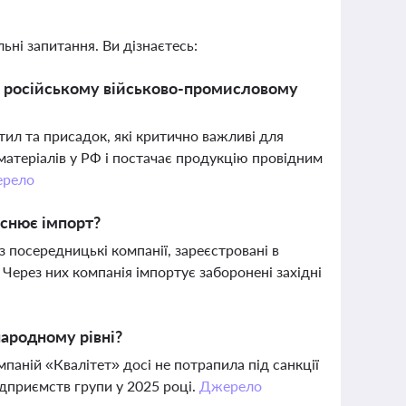
ьні запитання. Ви дізнаєтесь:
є у російському військово-промисловому
ил та присадок, які критично важливі для
 матеріалів у РФ і постачає продукцію провідним
рело
ійснює імпорт?
 посередницькі компанії, зареєстровані в
. Через них компанія імпортує заборонені західні
народному рівні?
мпаній «Квалітет» досі не потрапила під санкції
дприємств групи у 2025 році.
Джерело