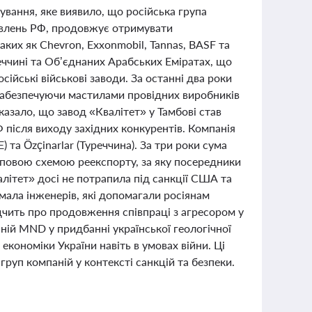
вання, яке виявило, що російська група
овлень РФ, продовжує отримувати
таких як Chevron, Exxonmobil, Tannas, BASF та
еччині та Об’єднаних Арабських Еміратах, що
сійські військові заводи. За останні два роки
 забезпечуючи мастилами провідних виробників
оказало, що завод «Квалітет» у Тамбові став
 після виходу західних конкурентів. Компанія
 та Özçinarlar (Туреччина). За три роки сума
типовою схемою реекспорту, за яку посередники
алітет» досі не потрапила під санкції США та
мала інженерів, які допомагали росіянам
чить про продовження співпраці з агресором у
ій MND у придбанні української геологічної
економіки України навіть в умовах війни. Ці
руп компаній у контексті санкцій та безпеки.