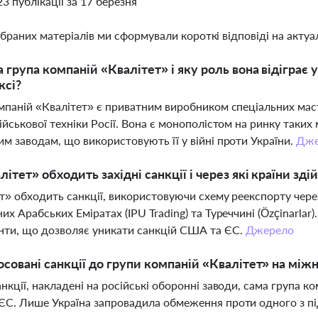
23 публікації за 17 березня
ібраних матеріалів ми сформували короткі відповіді на актуал
а група компаній «Квалітет» і яку роль вона відігра
ксі?
мпаній «Квалітет» є приватним виробником спеціальних маст
ійськової техніки Росії. Вона є монополістом на ринку таких
м заводам, що використовують її у війні проти України.
Дже
літет» обходить західні санкції і через які країни зд
т» обходить санкції, використовуючи схему реекспорту через
их Арабських Еміратах (IPU Trading) та Туреччині (Özçinarlar)
ти, що дозволяє уникати санкцій США та ЄС.
Джерело
осовані санкції до групи компаній «Квалітет» на між
нкції, накладені на російські оборонні заводи, сама група ко
С. Лише Україна запровадила обмеження проти одного з пі