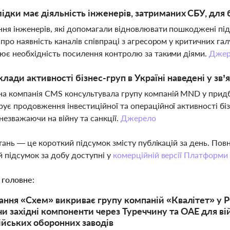
лідки має діяльність інженерів, затриманих СБУ, для
ня інженерів, які допомагали відновлювати пошкоджені підс
 про наявність каналів співпраці з агресором у критичних га
ює необхідність посилення контролю за такими діями.
Джер
клади активності бізнес-груп в Україні наведені у зв
 компанія CMS консультувала групу компаній MND у придбан
ує продовження інвестиційної та операційної активності біз
 незважаючи на війну та санкції.
Джерело
тань — це короткий підсумок змісту публікацій за день. По
 підсумок за добу доступні у
комерційній версії Платформи
 головне:
ання «Схем» викриває групу компаній «Квалітет» у Р
и західні компоненти через Туреччину та ОАЕ для вій
ійських оборонних заводів