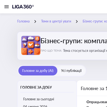
Головна
Теми в центрі уваги
Бізнес‑групи: к
Бізнес‑групи: компла
Тема стосується організаці
ПРО ЩО ТЕМА:
Головне за добу (AI)
Усі публікації
ГОЛОВНЕ ЗА ДОБУ
Головне за 
Головне за сьогодні
Опрацьова
04 серпня 2026