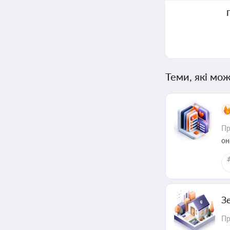
Теми, які мож
Пр
он
З
Пр