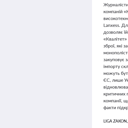
Журналісти
компаній «
високотехно
Lanxess. Дл
дозволяє їй
«Квалітет»
зброї, які 
монополісто
закуповує з
імпорту ск
можуть бути
ЄС, лише Ук
відновлюва
критичних 
компанії, щ
факти підкр
LIGA ZAKON