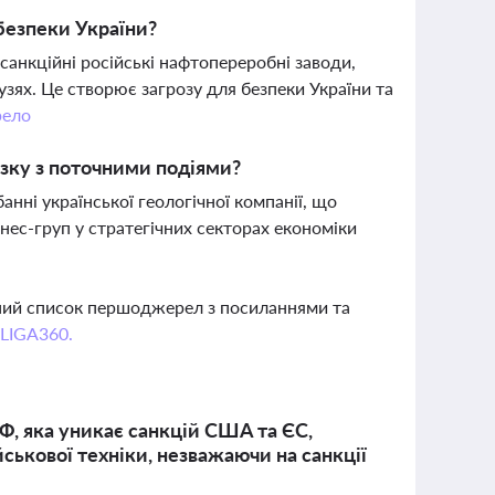
 безпеки України?
анкційні російські нафтопереробні заводи,
лузях. Це створює загрозу для безпеки України та
ело
’язку з поточними подіями?
ні української геологічної компанії, що
нес-груп у стратегічних секторах економіки
вний список першоджерел з посиланнями та
 LIGA360.
Ф, яка уникає санкцій США та ЄС,
ськової техніки, незважаючи на санкції