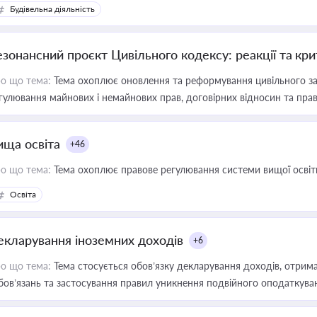
Будівельна діяльність
езонансний проєкт Цивільного кодексу: реакції та кр
о що тема:
Тема охоплює оновлення та реформування цивільного за
гулювання майнових і немайнових прав, договірних відносин та прав
ища освіта
+46
о що тема:
Тема охоплює правове регулювання системи вищої освіти, о
Освіта
екларування іноземних доходів
+6
о що тема:
Тема стосується обов’язку декларування доходів, отрим
бов’язань та застосування правил уникнення подвійного оподаткува