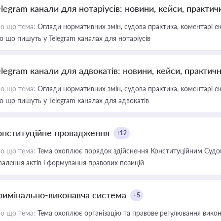
elegram канали для нотаріусів: новини, кейси, практич
о що тема:
Огляди нормативних змін, судова практика, коментарі екс
о що пишуть у Telegram каналах для нотаріусів
elegram канали для адвокатів: новини, кейси, практич
о що тема:
Огляди нормативних змін, судова практика, коментарі екс
о що пишуть у Telegram каналах для адвокатів
онституційне провадження
+12
о що тема:
Тема охоплює порядок здійснення Конституційним Судом
валення актів і формування правових позицій
римінально-виконавча система
+5
о що тема:
Тема охоплює організацію та правове регулювання викона