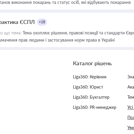
танов виконання покарань та статус осіб, які відбувають покарання
рактика ЄСПЛ
+18
о що тема:
Тема охоплює рішення, правові позиції та стандарти Євр
умачення прав людини і застосування норм права в Україні
Каталог рішень
Liga360: Керівник
Зн
Liga360: Юрист
Ак
Liga360: Бухгалтер
Тем
Liga360: PR-менеджер
Усі
Пол
Умо