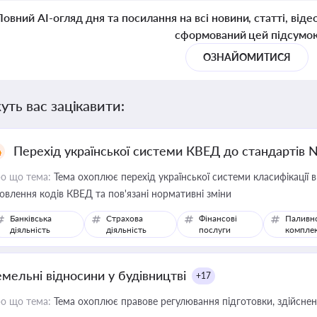
Повний AI-огляд дня та посилання на всі новини, статті, віде
сформований цей підсумо
ОЗНАЙОМИТИСЯ
уть вас зацікавити:
Перехід української системи КВЕД до стандартів 
о що тема:
Тема охоплює перехід української системи класифікації в
овлення кодів КВЕД та пов'язані нормативні зміни
Банківська
Страхова
Фінансові
Паливн
діяльність
діяльність
послуги
компле
емельні відносини у будівництві
+17
о що тема:
Тема охоплює правове регулювання підготовки, здійсненн