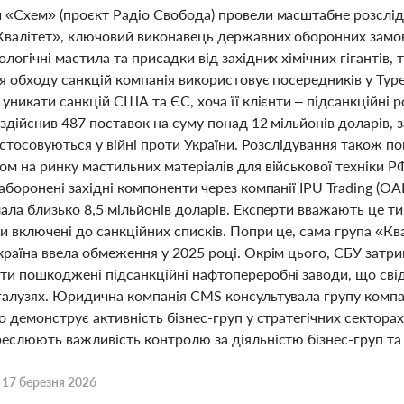
 «Схем» (проєкт Радіо Свобода) провели масштабне розсліду
Квалітет», ключовий виконавець державних оборонних зам
логічні мастила та присадки від західних хімічних гігантів, 
я обходу санкцій компанія використовує посередників у Тур
 уникати санкцій США та ЄС, хоча її клієнти – підсанкційні ро
 здійснив 487 поставок на суму понад 12 мільйонів доларів,
застосовуються у війні проти України. Розслідування також п
м на ринку мастильних матеріалів для військової техніки РФ
аборонені західні компоненти через компанії IPU Trading (ОАЕ)
лала близько 8,5 мільйонів доларів. Експерти вважають це 
 включені до санкційних списків. Попри це, сама група «Кв
раїна ввела обмеження у 2025 році. Окрім цього, СБУ затри
ти пошкоджені підсанкційні нафтопереробні заводи, що свід
галузях. Юридична компанія CMS консультувала групу компан
о демонструє активність бізнес-груп у стратегічних секторах 
еслюють важливість контролю за діяльністю бізнес-груп та г
,
17 березня 2026