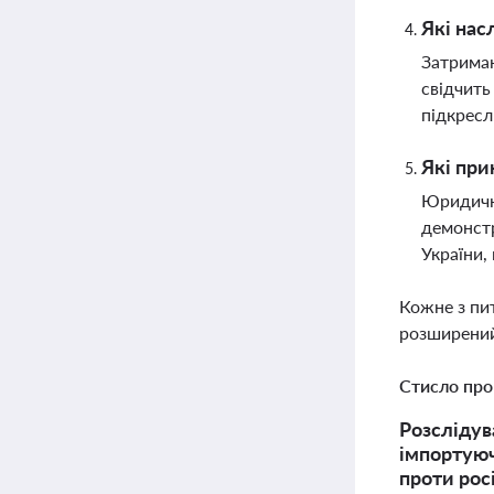
Які нас
Затриман
свідчить
підкресл
Які при
Юридична
демонстр
України,
Кожне з пи
розширений
Стисло про
Розслідув
імпортуюч
проти рос