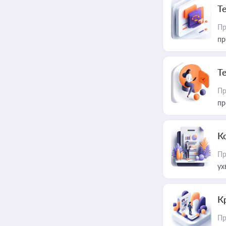
T
Пр
пр
T
Пр
пр
К
Пр
ух
К
Пр