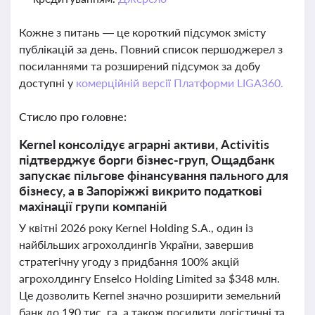
Кожне з питань — це короткий підсумок змісту
публікацій за день. Повний список першоджерел з
посиланнями та розширений підсумок за добу
доступні у
комерційній версії Платформи LIGA360.
Стисло про головне:
Kernel консолідує аграрні активи, Activitis
підтверджує борги бізнес-груп, Ощадбанк
запускає пільгове фінансування пального для
бізнесу, а в Запоріжжі викрито податкові
махінації групи компаній
У квітні 2026 року Kernel Holding S.A., один із
найбільших агрохолдингів України, завершив
стратегічну угоду з придбання 100% акцій
агрохолдингу Enselco Holding Limited за $348 млн.
Це дозволить Kernel значно розширити земельний
банк до 190 тис. га, а також посилити логістичні та