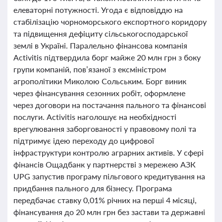
елеваторні потужності. Угода є відповіддю на
стабілізацію чорноморського експортного коридору
та підвищення дефіциту сільськогосподарської
землі в Україні. Паралельно фінансова компанія
Activitis підтвердила борг майже 20 млн грн з боку
групи компаній, пов’язаної з ексміністром
агрополітики Миколою Сольським. Борг виник
через фінансування сезонних робіт, оформлене
через договори на постачання пального та фінансові
послуги. Activitis наголошує на необхідності
врегулювання заборгованості у правовому полі та
підтримує ідею переходу до цифрової
інфраструктури контролю аграрних активів. У сфері
фінансів Ощадбанк у партнерстві з мережею АЗК
UPG запустив програму пільгового кредитування на
придбання пального для бізнесу. Програма
передбачає ставку 0,01% річних на перші 4 місяці,
фінансування до 20 млн грн без застави та державні