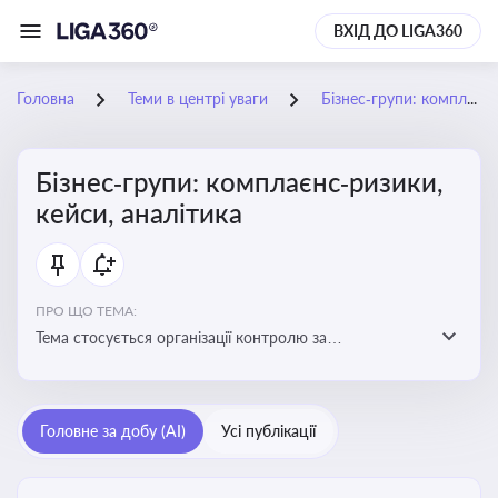
ВХІД ДО LIGA360
Головна
Теми в центрі уваги
Бізнес‑групи: комплаєнс‑ризики, кейси, аналітика
Бізнес‑групи: комплаєнс‑ризики,
кейси, аналітика
ПРО ЩО ТЕМА:
Тема стосується організації контролю за
дотриманням законодавства, етичних норм і
внутрішніх політик у межах бізнес-груп
Головне за добу (AI)
Усі публікації