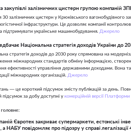
а закупівлі залізничних цистерн групою компаній З
я 30 залізничних цистерн у Крюківського вагонобудівного за
логістичної інфраструктури. Це дозволяє компанії контролюва
та підтримувати українське машинобудування.
Джерело
дбачає Національна стратегія доходів України до 20
ьна стратегія доходів до 2030 року спрямована на модерніз
ення міжнародних стандартів обміну інформацією, створенн
ня ефективності управління державними доходами. Вона так
ації міжнародних організацій.
Джерело
тань — це короткий підсумок змісту публікацій за день. По
 підсумок за добу доступні у
комерційній версії Платформи
 головне:
паній Євротек закриває супермаркети, естонські інв
, а НАБУ повідомляє про підозру у справі легалізації 