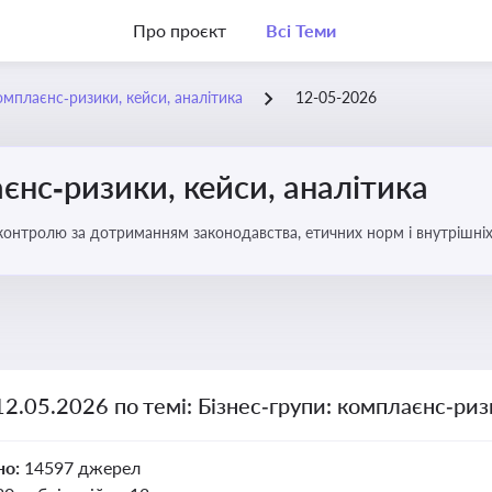
Про проєкт
Всі Теми
омплаєнс‑ризики, кейси, аналітика
12-05-2026
єнс‑ризики, кейси, аналітика
ї контролю за дотриманням законодавства, етичних норм і внутрішніх
12.05.2026 по темі: Бізнес‑групи: комплаєнс‑риз
но:
14597 джерел