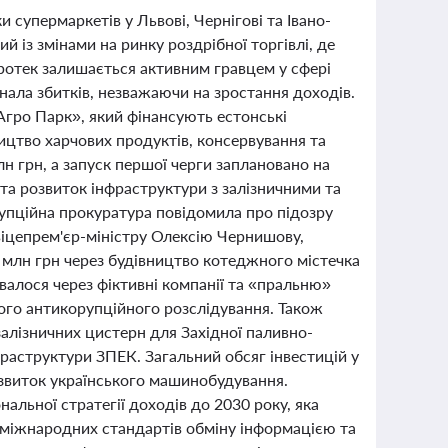
 супермаркетів у Львові, Чернігові та Івано-
й із змінами на ринку роздрібної торгівлі, де
ротек залишається активним гравцем у сфері
нала збитків, незважаючи на зростання доходів.
Агро Парк», який фінансують естонські
ицтво харчових продуктів, консервування та
н грн, а запуск першої черги заплановано на
та розвиток інфраструктури з залізничними та
рупційна прокуратура повідомила про підозру
іцепрем'єр-міністру Олексію Чернишову,
0 млн грн через будівництво котеджного містечка
валося через фіктивні компанії та «пральню»
го антикорупційного розслідування. Також
алізничних цистерн для Західної паливно-
нфраструктури ЗПЕК. Загальний обсяг інвестицій у
озвиток українського машинобудування.
льної стратегії доходів до 2030 року, яка
міжнародних стандартів обміну інформацією та