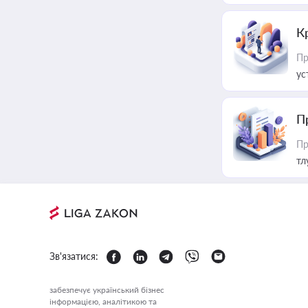
К
Пр
ус
П
Пр
тл
Зв'язатися:
забезпечує український бізнес
інформацією, аналітикою та