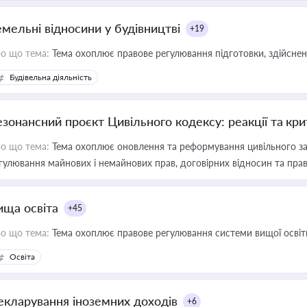
емельні відносини у будівництві
+19
о що тема:
Тема охоплює правове регулювання підготовки, здійсненн
Будівельна діяльність
езонансний проєкт Цивільного кодексу: реакції та кр
о що тема:
Тема охоплює оновлення та реформування цивільного за
гулювання майнових і немайнових прав, договірних відносин та прав
ища освіта
+45
о що тема:
Тема охоплює правове регулювання системи вищої освіти, о
Освіта
екларування іноземних доходів
+6