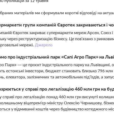
30 публікацій за 12 травня
ібраних матеріалів ми сформували короткі відповіді на актуал
ермаркети групи компаній Євротек закриваються і ч
мпаній Євротек закриває супермаркети мереж Арсен, Союз і К
ьку через реструктуризацію бізнесу. Це пов’язано з ринков
орговельні мережі.
Джерело
мо про індустріальний парк «Сапі Агро Парк» на Льв
ро Парк» — це проєкт індустріального парку на Львівщині, 
ть естонські інвестори, бюджет становить близько 796 млн
ь, елеватора, залізничних та автомобільних під’їздів, а запу
озрюється у справі про легалізацію 460 млн грн на бу
у справі про легалізацію понад 460 млн грн висунуті колиш
колишньому віцепрем'єр-міністру Олексію Чернишову, бізне
ться у відмиванні коштів через будівництво котеджного мі