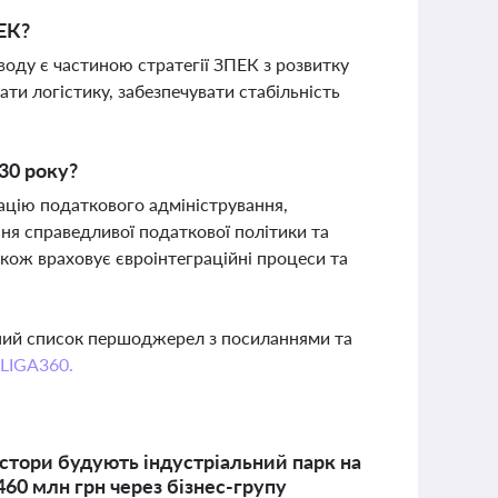
ПЕК?
воду є частиною стратегії ЗПЕК з розвитку
ти логістику, забезпечувати стабільність
30 року?
ацію податкового адміністрування,
я справедливої податкової політики та
ож враховує євроінтеграційні процеси та
вний список першоджерел з посиланнями та
 LIGA360.
естори будують індустріальний парк на
460 млн грн через бізнес-групу