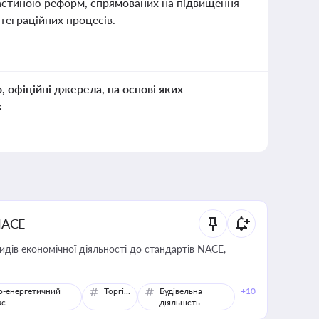
 частиною реформ, спрямованих на підвищення
теграційних процесів.
о, офіційні джерела, на основі яких
к
NACE
идів економічної діяльності до стандартів NACE,
о-енергетичний
Торгівля
Будівельна
+10
кс
діяльність