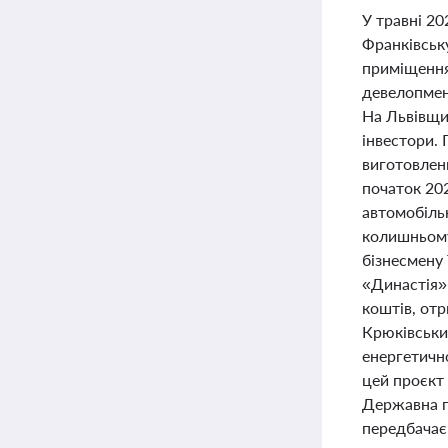
У травні 20
Франківську
приміщення
девелопмент
На Львівщи
інвестори.
виготовленн
початок 202
автомобіль
колишньому
бізнесмену 
«Династія»
коштів, от
Крюківськи
енергетично
цей проєкт
Державна п
передбачає