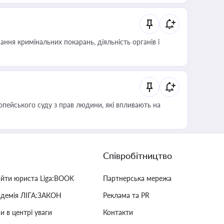
ння кримінальних покарань, діяльність органів і
опейського суду з прав людини, які впливають на
Співробітництво
айти юриста Liga:BOOK
Партнерська мережа
адемія ЛІГА:ЗАКОН
Реклама та PR
и в центрі уваги
Контакти