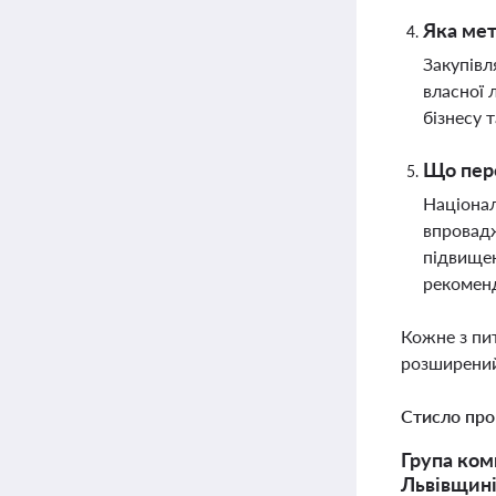
Яка мет
Закупівл
власної 
бізнесу 
Що пере
Націонал
впровадж
підвищен
рекоменд
Кожне з пи
розширений
Стисло про
Група ком
Львівщині