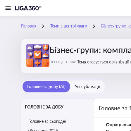
Головна
Теми в центрі уваги
Бізнес‑групи: к
Бізнес‑групи: компла
Тема стосується організаці
ПРО ЩО ТЕМА:
Головне за добу (AI)
Усі публікації
ГОЛОВНЕ ЗА ДОБУ
Головне за 
Головне за сьогодні
Опрацьова
05 серпня 2026