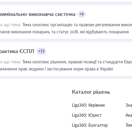
римінально-виконавча система
+6
о що тема:
Тема охоплює організацію та правове регулювання викона
танов виконання покарань та статус осіб, які відбувають покарання
рактика ЄСПЛ
+13
о що тема:
Тема охоплює рішення, правові позиції та стандарти Євр
умачення прав людини і застосування норм права в Україні
Каталог рішень
Liga360: Керівник
Зн
Liga360: Юрист
Ак
Liga360: Бухгалтер
Тем