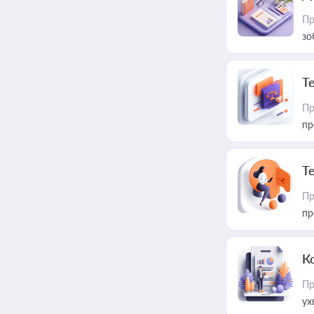
Пр
зо
T
Пр
пр
T
Пр
пр
К
Пр
ух