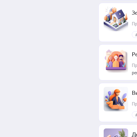
З
Пр
Р
Пр
ре
В
Пр
Д