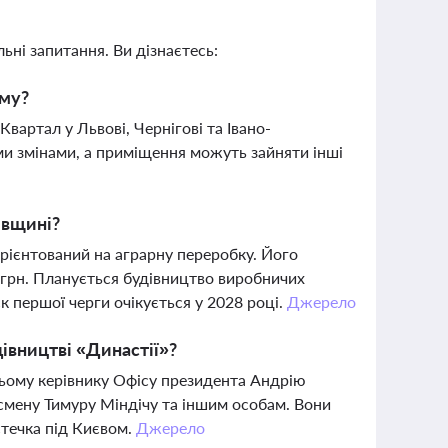
ьні запитання. Ви дізнаєтесь:
ому?
вартал у Львові, Чернігові та Івано-
ими змінами, а приміщення можуть зайняти інші
івщині?
орієнтований на аграрну переробку. Його
 грн. Планується будівництво виробничих
ск першої черги очікується у 2028 році.
Джерело
дівництві «Династії»?
ньому керівнику Офісу президента Андрію
смену Тимуру Міндічу та іншим особам. Вони
стечка під Києвом.
Джерело