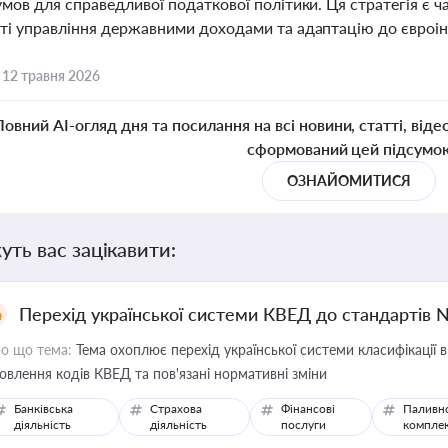
умов для справедливої податкової політики. Ця стратегія є
ті управління державними доходами та адаптацію до євроін
,
12 травня 2026
Повний AI-огляд дня та посилання на всі новини, статті, віде
сформований цей підсумо
ОЗНАЙОМИТИСЯ
уть вас зацікавити:
Перехід української системи КВЕД до стандартів 
о що тема:
Тема охоплює перехід української системи класифікації в
овлення кодів КВЕД та пов'язані нормативні зміни
Банківська
Страхова
Фінансові
Паливн
діяльність
діяльність
послуги
компле