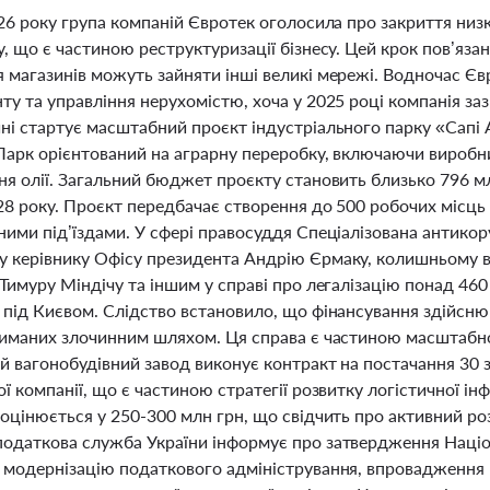
26 року група компаній Євротек оголосила про закриття низки
, що є частиною реструктуризації бізнесу. Цей крок пов’язани
 магазинів можуть зайняти інші великі мережі. Водночас Єв
у та управління нерухомістю, хоча у 2025 році компанія заз
ні стартує масштабний проєкт індустріального парку «Сапі 
 Парк орієнтований на аграрну переробку, включаючи виробн
я олії. Загальний бюджет проєкту становить близько 796 мл
8 року. Проєкт передбачає створення до 500 робочих місць 
ними під’їздами. У сфері правосуддя Спеціалізована антико
 керівнику Офісу президента Андрію Єрмаку, колишньому в
Тимуру Міндічу та іншим у справі про легалізацію понад 46
 під Києвом. Слідство встановило, що фінансування здійсню
риманих злочинним шляхом. Ця справа є частиною масштабно
й вагонобудівний завод виконує контракт на постачання 30 з
ї компанії, що є частиною стратегії розвитку логістичної і
 оцінюється у 250-300 млн грн, що свідчить про активний р
одаткова служба України інформує про затвердження Націона
 модернізацію податкового адміністрування, впровадження 