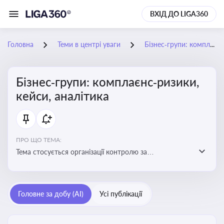
ВХІД ДО LIGA360
Головна
Теми в центрі уваги
Бізнес‑групи: комплаєнс‑ризики, кейси, аналітика
Бізнес‑групи: комплаєнс‑ризики,
кейси, аналітика
ПРО ЩО ТЕМА:
Тема стосується організації контролю за
дотриманням законодавства, етичних норм і
внутрішніх політик у межах бізнес-груп
Головне за добу (AI)
Усі публікації