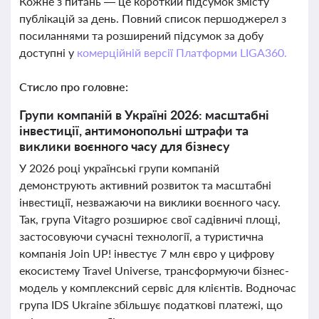
Кожне з питань — це короткий підсумок змісту
публікацій за день. Повний список першоджерел з
посиланнями та розширений підсумок за добу
доступні у
комерційній версії Платформи LIGA360.
Стисло про головне:
Групи компаній в Україні 2026: масштабні
інвестиції, антимонопольні штрафи та
виклики воєнного часу для бізнесу
У 2026 році українські групи компаній
демонструють активний розвиток та масштабні
інвестиції, незважаючи на виклики воєнного часу.
Так, група Vitagro розширює свої садівничі площі,
застосовуючи сучасні технології, а туристична
компанія Join UP! інвестує 7 млн євро у цифрову
екосистему Travel Universe, трансформуючи бізнес-
модель у комплексний сервіс для клієнтів. Водночас
група IDS Ukraine збільшує податкові платежі, що