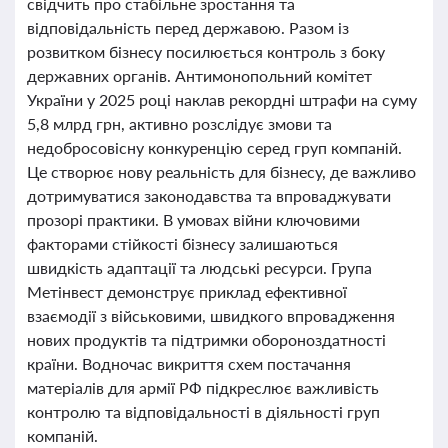
свідчить про стабільне зростання та
відповідальність перед державою. Разом із
розвитком бізнесу посилюється контроль з боку
державних органів. Антимонопольний комітет
України у 2025 році наклав рекордні штрафи на суму
5,8 млрд грн, активно розслідує змови та
недобросовісну конкуренцію серед груп компаній.
Це створює нову реальність для бізнесу, де важливо
дотримуватися законодавства та впроваджувати
прозорі практики. В умовах війни ключовими
факторами стійкості бізнесу залишаються
швидкість адаптації та людські ресурси. Група
Метінвест демонструє приклад ефективної
взаємодії з військовими, швидкого впровадження
нових продуктів та підтримки обороноздатності
країни. Водночас викриття схем постачання
матеріалів для армії РФ підкреслює важливість
контролю та відповідальності в діяльності груп
компаній.