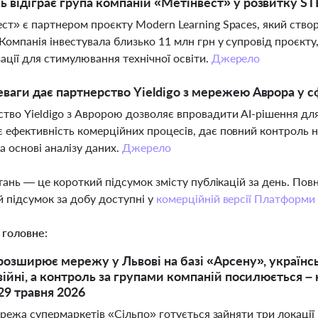
ь відіграє група компаній «Метінвест» у розвитку ST
ст» є партнером проєкту Modern Learning Spaces, який ств
 Компанія інвестувала близько 11 млн грн у супровід проєкту
ації для стимулювання технічної освіти.
Джерело
еваги дає партнерство Yieldigo з мережею Аврора у с
тво Yieldigo з Авророю дозволяє впровадити AI-рішення для
 ефективність комерційних процесів, дає повний контроль 
на основі аналізу даних.
Джерело
тань — це короткий підсумок змісту публікацій за день. По
 підсумок за добу доступні у
комерційній версії Платформи
 головне:
розширює мережу у Львові на базі «Арсену», українсь
війні, а контроль за групами компаній посилюється – 
29 травня 2026
ережа супермаркетів «Сільпо» готується зайняти три локаці