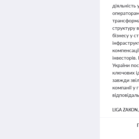
діяльність 
операторам,
трансформац
структуру 
бізнесу у с
інфраструкт
компенсації
інвесторів.
України по
ключових і
завжди зві
компанії у 
відповідаль
LIGA ZAKON