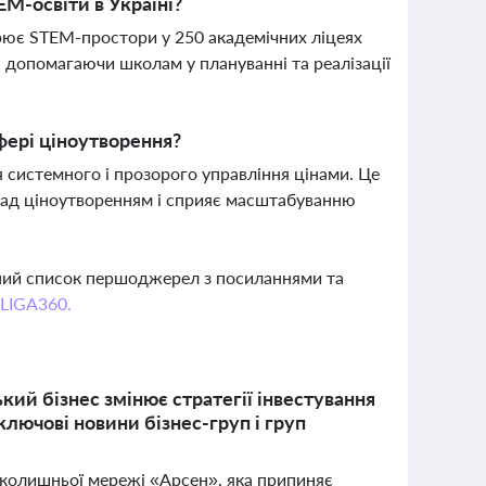
EM-освіти в Україні?
орює STEM-простори у 250 академічних ліцеях
, допомагаючи школам у плануванні та реалізації
фері ціноутворення?
 системного і прозорого управління цінами. Це
над ціноутворенням і сприяє масштабуванню
вний список першоджерел з посиланнями та
 LIGA360.
кий бізнес змінює стратегії інвестування
ключові новини бізнес-груп і груп
ї колишньої мережі «Арсен», яка припиняє