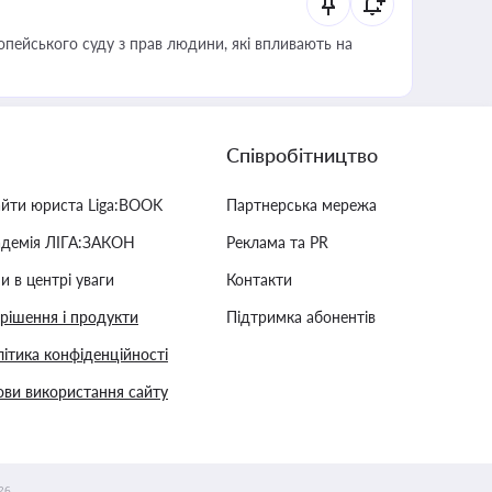
опейського суду з прав людини, які впливають на
Співробітництво
айти юриста Liga:BOOK
Партнерська мережа
адемія ЛІГА:ЗАКОН
Реклама та PR
и в центрі уваги
Контакти
 рішення і продукти
Підтримка абонентів
ітика конфіденційності
ви використання сайту
26.