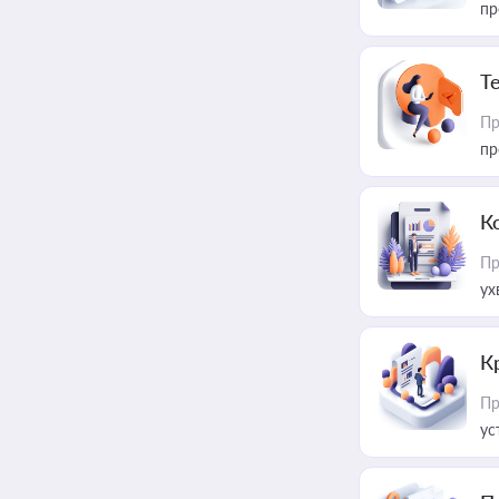
пр
T
Пр
пр
К
Пр
ух
К
Пр
ус