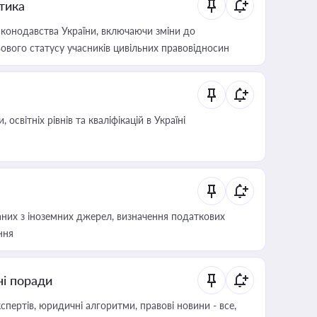
итика
конодавства України, включаючи зміни до
ового статусу учасників цивільних правовідносин
світніх рівнів та кваліфікацій в Україні
аних з іноземних джерел, визначення податкових
ння
ні поради
пертів, юридичні алгоритми, правові новини - все,