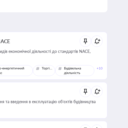
NACE
идів економічної діяльності до стандартів NACE,
о-енергетичний
Торгівля
Будівельна
+10
кс
діяльність
я та введення в експлуатацію об’єктів будівництва