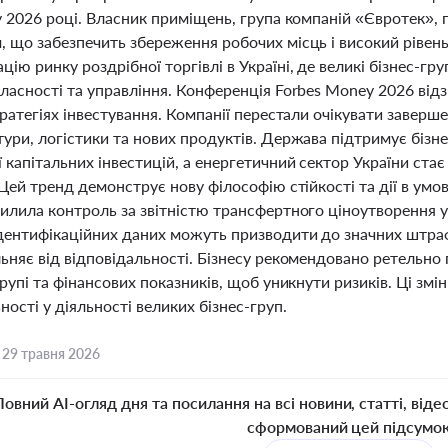
у 2026 році. Власник приміщень, група компаній «Євротек»,
 що забезпечить збереження робочих місць і високий рівень 
ію ринку роздрібної торгівлі в Україні, де великі бізнес-г
власності та управління. Конференція Forbes Money 2026 ві
тратегіях інвестування. Компанії перестали очікувати заверш
ури, логістики та нових продуктів. Держава підтримує бізн
 капітальних інвестицій, а енергетичний сектор України ста
 Цей тренд демонструє нову філософію стійкості та дії в ум
силила контроль за звітністю трансфертного ціноутворення 
дентифікаційних даних можуть призводити до значних штра
льняє від відповідальності. Бізнесу рекомендовано ретельно
групі та фінансових показників, щоб уникнути ризиків. Ці зм
ності у діяльності великих бізнес-груп.
,
29 травня 2026
Повний AI-огляд дня та посилання на всі новини, статті, віде
сформований цей підсумо