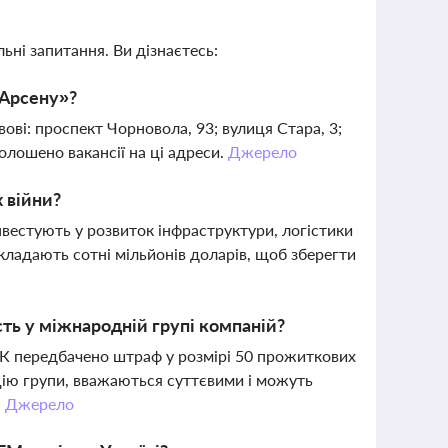
ьні запитання. Ви дізнаєтесь:
«Арсену»?
ові: проспект Чорновола, 93; вулиця Стара, 3;
олошено вакансії на ці адреси.
Джерело
х війни?
інвестують у розвиток інфраструктури, логістики
вкладають сотні мільйонів доларів, щоб зберегти
ть у міжнародній групі компаній?
МГК передбачено штраф у розмірі 50 прожиткових
цію групи, вважаються суттєвими і можуть
.
Джерело