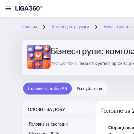
Головна
Теми в центрі уваги
Бізнес‑групи: к
Бізнес‑групи: компла
Тема стосується організаці
ПРО ЩО ТЕМА:
Головне за добу (AI)
Усі публікації
ГОЛОВНЕ ЗА ДОБУ
Головне за 
Головне за сьогодні
Опрацьова
06 серпня 2026