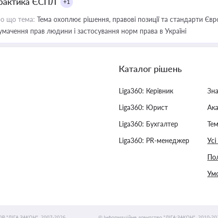
рактика ЄСПЛ
+1
о що тема:
Тема охоплює рішення, правові позиції та стандарти Євр
умачення прав людини і застосування норм права в Україні
Каталог рішень
Liga360: Керівник
Зн
Liga360: Юрист
Ак
Liga360: Бухгалтер
Тем
Liga360: PR-менеджер
Усі
Пол
Умо
ОВ "ЛІГА ЗАКОН", 2007-2026.
© Інформаційне агентство "ЛІГА:ЗАКОН", 2010-20