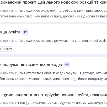
езонансний проєкт Цивільного кодексу: реакції та кр
о що тема:
Тема охоплює оновлення та реформування цивільного за
гулювання майнових і немайнових прав, договірних відносин та прав
ища освіта
+9
о що тема:
Тема охоплює правове регулювання системи вищої освіти, о
Освіта
екларування іноземних доходів
+4
о що тема:
Тема стосується обов’язку декларування доходів, отрим
бов’язань та застосування правил уникнення подвійного оподаткува
elegram канали для нотаріусів: новини, кейси, практич
о що тема:
Огляди нормативних змін, судова практика, коментарі екс