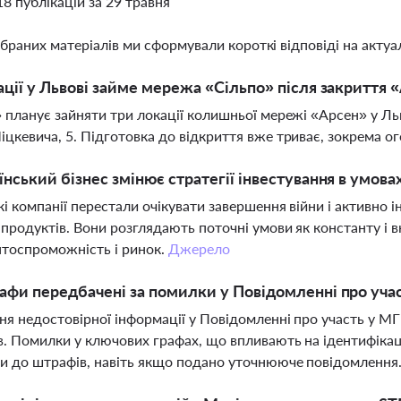
18 публікацій за 29 травня
ібраних матеріалів ми сформували короткі відповіді на актуал
ації у Львові займе мережа «Сільпо» після закриття 
 планує зайняти три локації колишньої мережі «Арсен» у Льв
цкевича, 5. Підготовка до відкриття вже триває, зокрема ог
їнський бізнес змінює стратегії інвестування в умова
кі компанії перестали очікувати завершення війни і активно 
 продуктів. Вони розглядають поточні умови як константу і 
тоспроможність і ринок.
Джерело
афи передбачені за помилки у Повідомленні про учас
ня недостовірної інформації у Повідомленні про участь у 
в. Помилки у ключових графах, що впливають на ідентифіка
и до штрафів, навіть якщо подано уточнююче повідомлення