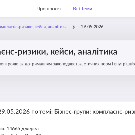
Про проєкт
Всі Теми
омплаєнс‑ризики, кейси, аналітика
29-05-2026
єнс‑ризики, кейси, аналітика
ї контролю за дотриманням законодавства, етичних норм і внутрішніх
29.05.2026 по темі: Бізнес‑групи: комплаєнс‑риз
но:
14665 джерел