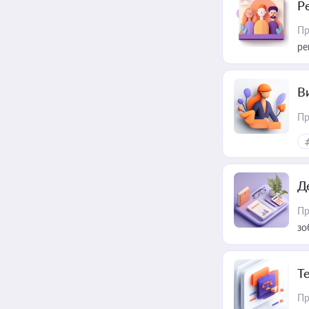
Р
Пр
ре
В
Пр
Д
Пр
зо
T
Пр