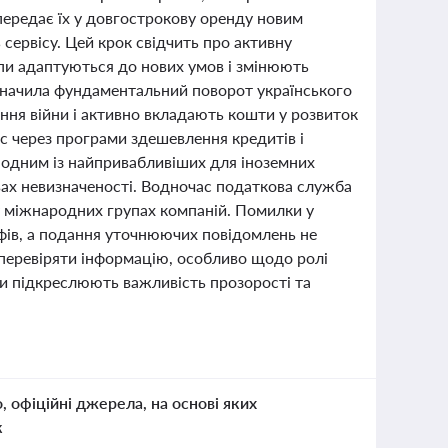
 передає їх у довгострокову оренду новим
сервісу. Цей крок свідчить про активну
рупи адаптуються до нових умов і змінюють
дзначила фундаментальний поворот українського
ення війни і активно вкладають кошти у розвиток
ес через програми здешевлення кредитів і
є одним із найпривабливіших для іноземних
овах невизначеності. Водночас податкова служба
у міжнародних групах компаній. Помилки у
фів, а подання уточнюючих повідомлень не
 перевіряти інформацію, особливо щодо ролі
іни підкреслюють важливість прозорості та
о, офіційні джерела, на основі яких
к