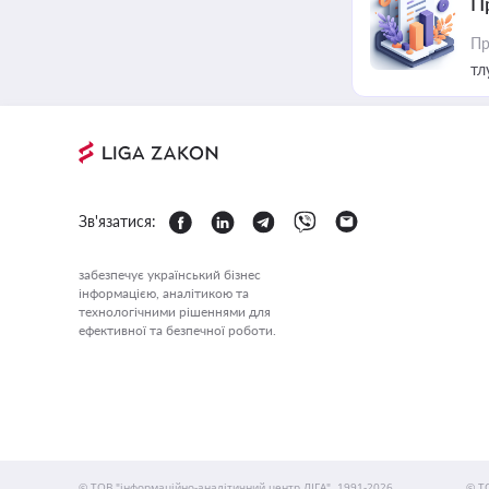
П
Пр
тл
Зв'язатися:
забезпечує український бізнес
інформацією, аналітикою та
технологічними рішеннями для
ефективної та безпечної роботи.
© ТОВ "інформаційно-аналітичний центр ЛІГА", 1991-2026.
© Т