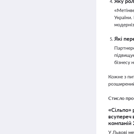
Яку рол
«Метінве
України.
модерніз
Які пер
Партнерс
підвищує
бізнесу 
Кожне з пи
розширений
Стисло про
«Сільпо» 
всупереч 
компаній 
У Львові м