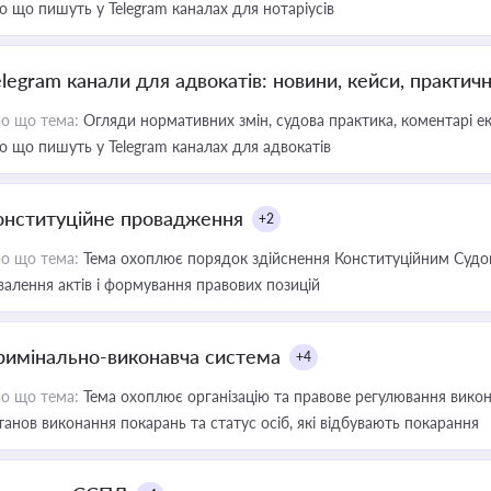
о що пишуть у Telegram каналах для нотаріусів
elegram канали для адвокатів: новини, кейси, практич
о що тема:
Огляди нормативних змін, судова практика, коментарі екс
о що пишуть у Telegram каналах для адвокатів
онституційне провадження
+2
о що тема:
Тема охоплює порядок здійснення Конституційним Судом
валення актів і формування правових позицій
римінально-виконавча система
+4
о що тема:
Тема охоплює організацію та правове регулювання викона
танов виконання покарань та статус осіб, які відбувають покарання