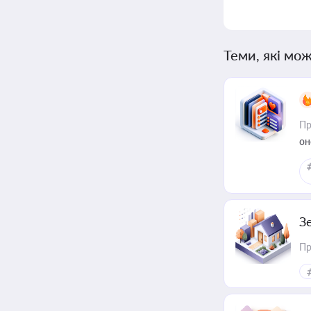
Теми, які мож
Пр
он
З
Пр