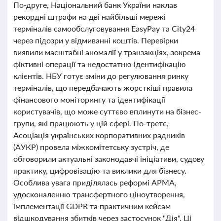
По-друге, Національний банк України наклав
рекордні штрафи на дві найбільші мережі
терміналів самообслуговування EasyPay та City24
через підозри у відмиванні коштів. Перевірки
виявили масштабні аномалії у транзакціях, зокрема
фіктивні операції та недостатню ідентифікацію
клієнтів. НБУ готує зміни до регулювання ринку
терміналів, що передбачають жорсткіші правила
фінансового моніторингу та ідентифікації
користувачів, що може суттєво вплинути на бізнес-
групи, які працюють у цій сфері. По-третє,
Асоціація українських корпоративних радників
(АУКР) провела міжкомітетську зустріч, де
обговорили актуальні законодавчі ініціативи, судову
практику, цифровізацію та виклики для бізнесу.
Особлива увага приділялась реформі АРМА,
удосконаленню трансфертного ціноутворення,
імплементації GDPR та практичним кейсам
відшкодування збитків через застосунок "Дія". Ці