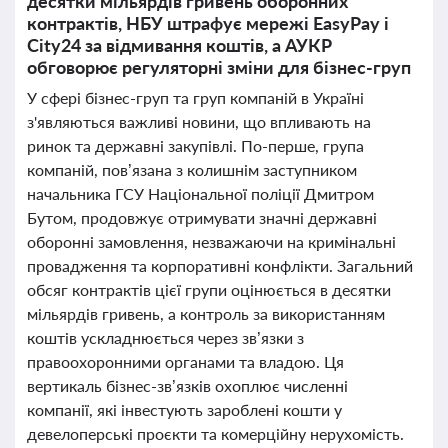
десятки мільярдів гривень оборонних
контрактів, НБУ штрафує мережі EasyPay і
City24 за відмивання коштів, а АУКР
обговорює регуляторні зміни для бізнес-груп
У сфері бізнес-груп та груп компаній в Україні
з'являються важливі новини, що впливають на
ринок та державні закупівлі. По-перше, група
компаній, пов’язана з колишнім заступником
начальника ГСУ Національної поліції Дмитром
Бутом, продовжує отримувати значні державні
оборонні замовлення, незважаючи на кримінальні
провадження та корпоративні конфлікти. Загальний
обсяг контрактів цієї групи оцінюється в десятки
мільярдів гривень, а контроль за використанням
коштів ускладнюється через зв’язки з
правоохоронними органами та владою. Ця
вертикаль бізнес-зв’язків охоплює численні
компанії, які інвестують зароблені кошти у
девелоперські проєкти та комерційну нерухомість.