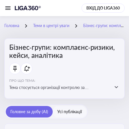
ВХІД ДО LIGA360
Головна
Теми в центрі уваги
Бізнес‑групи: комплаєнс‑ризики, кейси, аналітика
Бізнес‑групи: комплаєнс‑ризики,
кейси, аналітика
ПРО ЩО ТЕМА:
Тема стосується організації контролю за
дотриманням законодавства, етичних норм і
внутрішніх політик у межах бізнес-груп
Головне за добу (AI)
Усі публікації