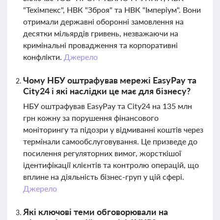
"Техімпекс", НВК "Зброя" та НВК "Імперіум". Вони
отримали державні оборонні замовлення на
десятки мільярдів гривень, незважаючи на
кримінальні провадження та корпоративні
конфлікти.
Джерело
Чому НБУ оштрафував мережі EasyPay та
City24 і які наслідки це має для бізнесу?
НБУ оштрафував EasyPay та City24 на 135 млн
грн кожну за порушення фінансового
моніторингу та підозри у відмиванні коштів через
термінали самообслуговування. Це призведе до
посилення регуляторних вимог, жорсткішої
ідентифікації клієнтів та контролю операцій, що
вплине на діяльність бізнес-груп у цій сфері.
Джерело
Які ключові теми обговорювали на