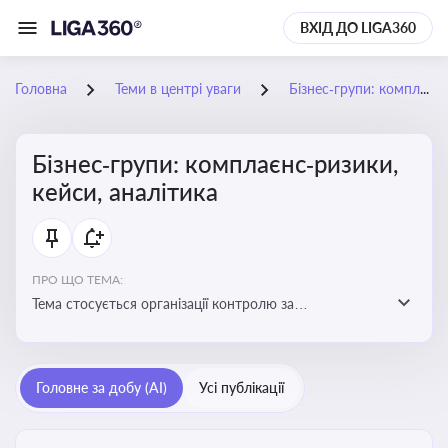
ВХІД ДО LIGA360
Головна
Теми в центрі уваги
Бізнес‑групи: комплаєнс‑ризики, кейси, аналітика
Бізнес‑групи: комплаєнс‑ризики,
кейси, аналітика
ПРО ЩО ТЕМА:
Тема стосується організації контролю за
дотриманням законодавства, етичних норм і
внутрішніх політик у межах бізнес-груп
Головне за добу (AI)
Усі публікації