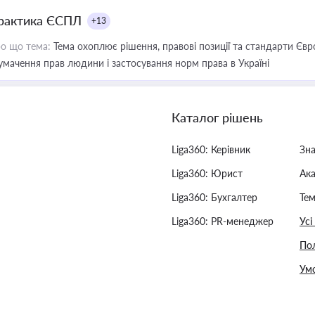
рактика ЄСПЛ
+13
о що тема:
Тема охоплює рішення, правові позиції та стандарти Євр
умачення прав людини і застосування норм права в Україні
Каталог рішень
Liga360: Керівник
Зн
Liga360: Юрист
Ак
Liga360: Бухгалтер
Тем
Liga360: PR-менеджер
Усі
Пол
Умо