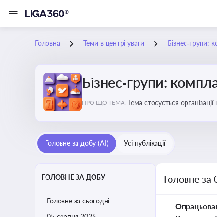
Головна
Теми в центрі уваги
Бізнес‑групи: к
Бізнес‑групи: компла
Тема стосується організаці
ПРО ЩО ТЕМА:
Головне за добу (AI)
Усі публікації
ГОЛОВНЕ ЗА ДОБУ
Головне за 
Головне за сьогодні
Опрацьова
05 серпня 2026