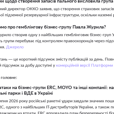
ни щодо створення запасів пального висловила груп
ний директор ОККО заявив, що створення страхових запасів
ої підземної резервуарної інфраструктури, оскільки наземні
мо про гемблінгову бізнес-групу Павла Журила?
рило створив одну з найбільших гемблінгових бізнес-груп 
ть групи перебуває під контролем правоохоронців через підоз
ня.
Джерело
тань — це короткий підсумок змісту публікацій за день. По
 підсумок за добу доступні у
комерційній версії Платформи
 головне:
атаки на бізнес-групи ERC, MOYO та інші компанії: на
ьні парки і ВДЕ в Україні
 липня 2026 року російські ракетні удари завдали значних п
RC, одного з найбільших ІТ-дистрибуторів України, а також 
ажаючи на втрати, ERC впровадила план безперервності бізн