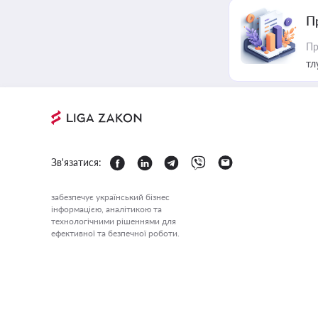
П
Пр
тл
Зв'язатися:
забезпечує український бізнес
інформацією, аналітикою та
технологічними рішеннями для
ефективної та безпечної роботи.