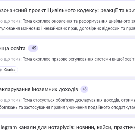
езонансний проєкт Цивільного кодексу: реакції та кр
о що тема:
Тема охоплює оновлення та реформування цивільного за
гулювання майнових і немайнових прав, договірних відносин та прав
ища освіта
+45
о що тема:
Тема охоплює правове регулювання системи вищої освіти, о
Освіта
екларування іноземних доходів
+6
о що тема:
Тема стосується обов’язку декларування доходів, отрим
бов’язань та застосування правил уникнення подвійного оподаткува
elegram канали для нотаріусів: новини, кейси, практич