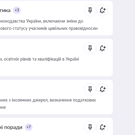
итика
+3
конодавства України, включаючи зміни до
ового статусу учасників цивільних правовідносин
світніх рівнів та кваліфікацій в Україні
аних з іноземних джерел, визначення податкових
ння
ні поради
+7