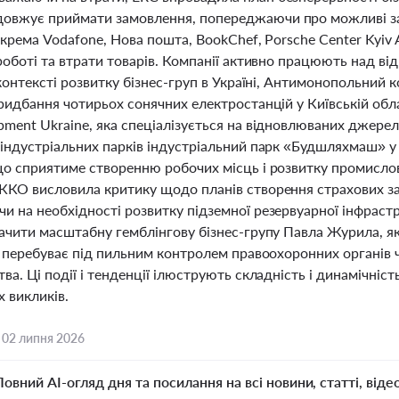
вжує приймати замовлення, попереджаючи про можливі зат
окрема Vodafone, Нова пошта, BookChef, Porsche Center Kyi
роботі та втрати товарів. Компанії активно працюють над ві
 контексті розвитку бізнес-груп в Україні, Антимонопольний к
ридбання чотирьох сонячних електростанцій у Київській обла
ment Ukraine, яка спеціалізується на відновлюваних джерела
індустріальних парків індустріальний парк «Будшляхмаш» у 
що сприятиме створенню робочих місць і розвитку промислов
КО висловила критику щодо планів створення страхових запа
и на необхідності розвитку підземної резервуарної інфраст
ачити масштабну гемблінгову бізнес-групу Павла Журила, яка
ле перебуває під пильним контролем правоохоронних органів
ва. Ці події і тенденції ілюструють складність і динамічність
 викликів.
,
02 липня 2026
Повний AI-огляд дня та посилання на всі новини, статті, віде