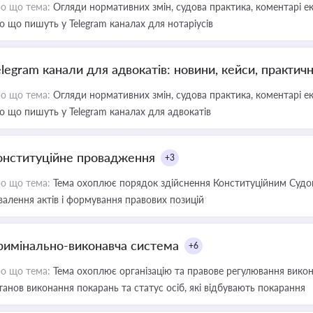
о що тема:
Огляди нормативних змін, судова практика, коментарі екс
о що пишуть у Telegram каналах для нотаріусів
elegram канали для адвокатів: новини, кейси, практич
о що тема:
Огляди нормативних змін, судова практика, коментарі екс
о що пишуть у Telegram каналах для адвокатів
онституційне провадження
+3
о що тема:
Тема охоплює порядок здійснення Конституційним Судом
валення актів і формування правових позицій
римінально-виконавча система
+6
о що тема:
Тема охоплює організацію та правове регулювання викона
танов виконання покарань та статус осіб, які відбувають покарання