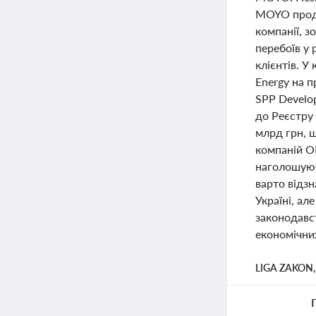
MOYO продо
компанії, з
перебоїв у 
клієнтів. У
Energy на п
SPP Develop
до Реєстру 
млрд грн, 
компаній ОК
наголошуюч
варто відзн
Україні, а
законодавст
економічних
LIGA ZAKON