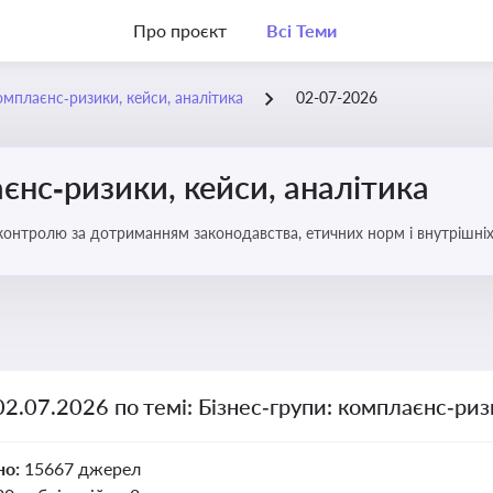
Про проєкт
Всі Теми
омплаєнс‑ризики, кейси, аналітика
02-07-2026
єнс‑ризики, кейси, аналітика
ї контролю за дотриманням законодавства, етичних норм і внутрішніх
02.07.2026 по темі: Бізнес‑групи: комплаєнс‑риз
но:
15667 джерел