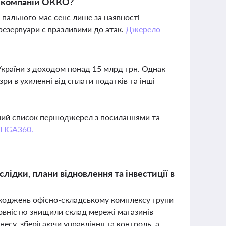
а компаній ОККО?
 пального має сенс лише за наявності
 резервуари є вразливими до атак.
Джерело
України з доходом понад 15 млрд грн. Однак
ри в ухиленні від сплати податків та інші
вний список першоджерел з посиланнями та
 LIGA360.
слідки, плани відновлення та інвестиції в
ошкоджень офісно-складському комплексу групи
повністю знищили склад мережі магазинів
есу, зберігаючи управління та контроль, а