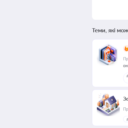
Теми, які мож
Пр
он
З
Пр