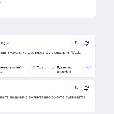
к
NACE
идів економічної діяльності до стандартів NACE,
о-енергетичний
Торгівля
Будівельна
+10
кс
діяльність
я та введення в експлуатацію об’єктів будівництва