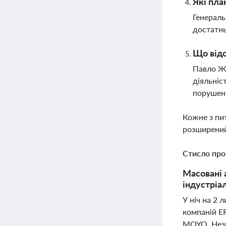
Які пла
Генераль
достатнь
Що відо
Павло Жу
діяльніс
порушен
Кожне з пи
розширений
Стисло про
Масовані 
індустріал
У ніч на 2
компаній E
MOYO. Незв