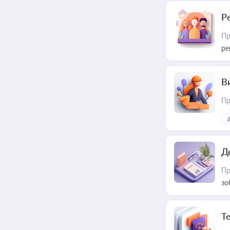
Р
Пр
ре
В
Пр
Д
Пр
зо
T