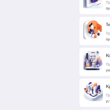
Пр
пр
T
Пр
пр
К
Пр
ух
К
Пр
ус