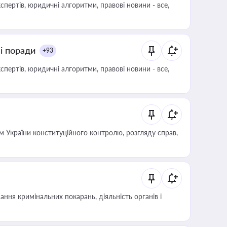
пертів, юридичні алгоритми, правові новини - все,
ні поради
+93
пертів, юридичні алгоритми, правові новини - все,
 України конституційного контролю, розгляду справ,
ння кримінальних покарань, діяльність органів і