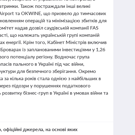
римки. Також постраждали інші великі
v Airport та OKWINE, що призвело до тимчасових
дновленням операцій та мінімізацією збитків для
омітет надав дозвіл саудівській компанії FAS
сті, що належать українській групі компаній
х енергії. Крім того, Кабінет Міністрів включив
Броварах із запланованими інвестиціями у 1,26
ого потенціалу регіону. Водночас група
сів пального в Україні під час війни,
руктури для безпечного зберігання. Окремо
 за кілька років стала однією з найбільших в
 через підозри у порушеннях податкового
 розвитку бізнес-груп в Україні в умовах війни та
о, офіційні джерела, на основі яких