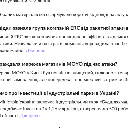
30 публікацій за 2 липня
ібраних матеріалів ми сформували короткі відповіді на актуал
лідки зазнала група компаній ERC від ракетної атаки 
мпаній ERC зазнала значних пошкоджень офісно-складського
 атаки. Незважаючи на втрати, компанія впровадила план без
ване майно.
Джерело
раждала мережа магазинів MOYO під час атаки?
режі MOYO у Києві був повністю знищений, включно з това
 нові замовлення, але попереджає про можливі затримки аб
мо про інвестиції в індустріальні парки в Україні?
Міністрів України включив індустріальний парк «Будшляхмаш
ередбачає інвестиції у 1,26 млрд грн, створення до 500 роб
ї області.
Джерело