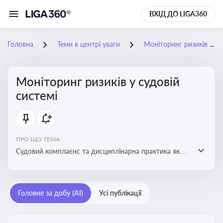
ВХІД ДО LIGA360
Головна
Теми в центрі уваги
Моніторинг ризиків у судовій системі
Моніторинг ризиків у судовій
системі
ПРО ЩО ТЕМА:
Судовий комплаєнс та дисциплінарна практика як
спосіб оцінювати доброчесність суддів, виявляти
юридичні та репутаційні ризики і приймати
обґрунтовані рішення під час судових спорів та
Головне за добу (AI)
Усі публікації
комплаєнс-перевірок