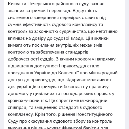
Києва та Печерського районного суду, зазнає
значних затримок і перешкод. Відсутність
системного завершення перевірок ставить під
сумнів ефективність судового комплаєнсу та
контроль за законністю судочинства, що негативно
впливає на довіру до судової влади. Ці виклики
вимагають посилення внутрішніх механізмів
контролю та забезпечення стандартів
доброчесності суддів. Значним кроком у напрямку
підвищення доступності правосуддя стало
приєднання України до Конвенції про міжнародний
доступ до правосуддя, що відкриває можливості
для українців отримувати безоплатну правничу
допомогу у цивільних та господарських справах у
країнах-учасницях. Це сприятиме міжнародній
співпраці та зміцненню стандартів судового
комплаєнсу. Крім того, рішення Конституційного
Суду про скасування судового збору за контроль
виконання рішень усуває фінансові бар'єри для