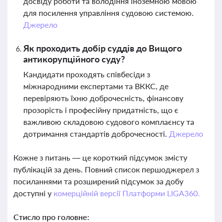
досвіду роботи та володіння іноземною мовою
для посилення управління судовою системою.
Джерело
Як проходить добір суддів до Вищого
антикорупційного суду?
Кандидати проходять співбесіди з
міжнародними експертами та ВККС, де
перевіряють їхню доброчесність, фінансову
прозорість і професійну придатність, що є
важливою складовою судового комплаєнсу та
дотримання стандартів доброчесності.
Джерело
Кожне з питань — це короткий підсумок змісту
публікацій за день. Повний список першоджерел з
посиланнями та розширений підсумок за добу
доступні у
комерційній версії Платформи LIGA360.
Стисло про головне: