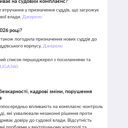
иває на судовий комплаєнс?
 втручання у призначення суддів, що загрожує
ової влади.
Джерело
2026 році?
а також погодила призначення нових суддів до
уддівського корпусу.
Джерело
вний список першоджерел з посиланнями та
 LIGA360.
безкарності, кадрові зміни, порушення
в
 безпосередньо впливають на комплаєнс-контроль
ді, які ухвалювали незаконні рішення проти
дриває довіру до судової влади. Відсутність
емні проблеми у внутрішньому контролі та