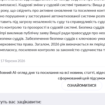
мплаєнсі. Кадрові зміни у судовій системі тривають: Вища р
6 року, що свідчить про активне оновлення та посилення ко
но порушення у застосуванні автоматизованої системи розп
тавить під загрозу незалежність суду та справедливість су
го контролю та прозорості в судовій системі. Безпека судд
прі викликав публічну заяву Вищої ради правосуддя про нео
безпеки суддів. Забезпечення безпеки суддів є ключовою ум
ерховенства права. Загалом, 2026 рік визначається як періо
омплаєнсу, посилення контролю за законністю судочинства т
,
17 березня 2026
Повний AI-огляд дня та посилання на всі новини, статті, віде
сформований цей підсумо
ОЗНАЙОМИТИСЯ
уть вас зацікавити: