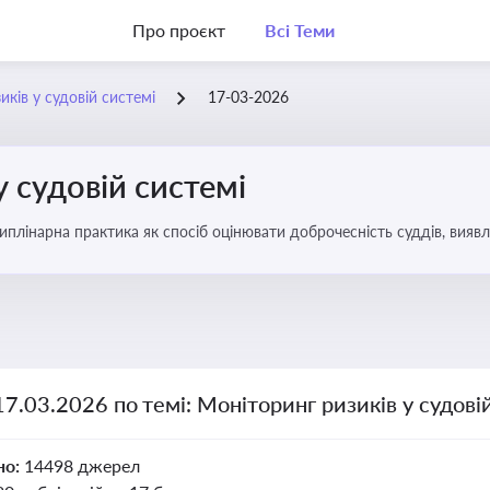
Про проєкт
Всі Теми
ків у судовій системі
17-03-2026
у судовій системі
плінарна практика як спосіб оцінювати доброчесність суддів, виявл
ас судових спорів та комплаєнс-перевірок
17.03.2026 по темі: Моніторинг ризиків у судові
но:
14498 джерел