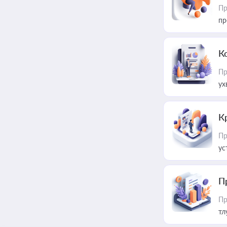
Пр
пр
К
Пр
ух
К
Пр
ус
П
Пр
тл