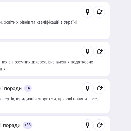
світніх рівнів та кваліфікацій в Україні
аних з іноземних джерел, визначення податкових
ння
ні поради
+4
пертів, юридичні алгоритми, правові новини - все,
ні поради
+58