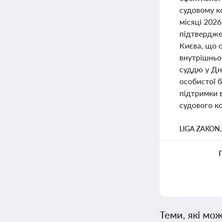
судовому ко
місяці 202
підтвердже
Києва, що с
внутрішньо
суддю у Дні
особистої 
підтримки в
судового к
LIGA ZAKON
Теми, які мож