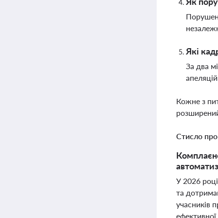
Як пору
Порушенн
незалежн
Які кад
За два м
апеляцій
Кожне з пи
розширений
Стисло про
Комплаєнс
автоматиз
У 2026 роц
та дотриман
учасників п
ефективної 