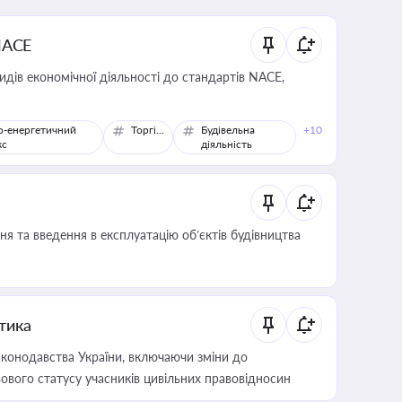
NACE
идів економічної діяльності до стандартів NACE,
о-енергетичний
Торгівля
Будівельна
+10
кс
діяльність
я та введення в експлуатацію об’єктів будівництва
итика
конодавства України, включаючи зміни до
ового статусу учасників цивільних правовідносин