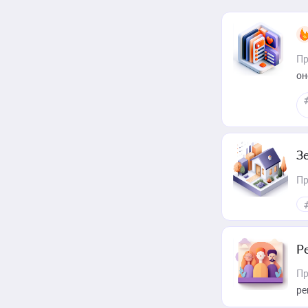
Пр
он
З
Пр
Р
Пр
ре