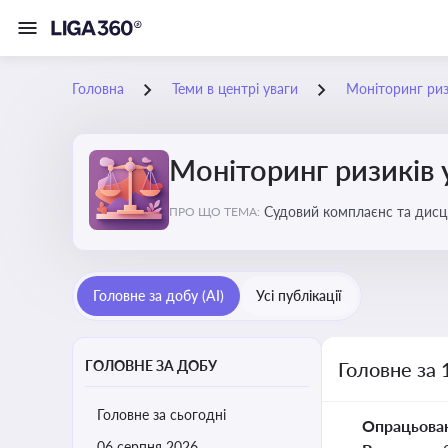
Головна
Теми в центрі уваги
Моніторинг ризи
Моніторинг ризиків 
Судовий комплаєнс та дисци
ПРО ЩО ТЕМА:
обґрунтовані рішення під ч
Головне за добу (AI)
Усі публікації
ГОЛОВНЕ ЗА ДОБУ
Головне за 
Головне за сьогодні
Опрацьова
06 серпня 2026