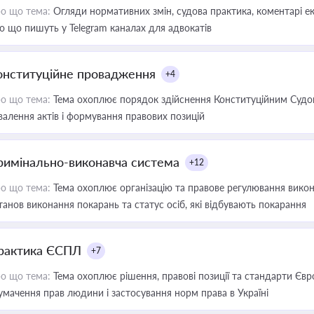
о що тема:
Огляди нормативних змін, судова практика, коментарі екс
о що пишуть у Telegram каналах для адвокатів
онституційне провадження
+4
о що тема:
Тема охоплює порядок здійснення Конституційним Судом
валення актів і формування правових позицій
римінально-виконавча система
+12
о що тема:
Тема охоплює організацію та правове регулювання викона
танов виконання покарань та статус осіб, які відбувають покарання
рактика ЄСПЛ
+7
о що тема:
Тема охоплює рішення, правові позиції та стандарти Євр
умачення прав людини і застосування норм права в Україні