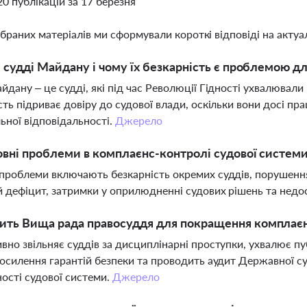
20 публікацій за 17 березня
ібраних матеріалів ми сформували короткі відповіді на актуал
і судді Майдану і чому їх безкарність є проблемою д
йдану – це судді, які під час Революції Гідності ухвалювали 
сть підриває довіру до судової влади, оскільки вони досі п
ьної відповідальності.
Джерело
овні проблеми в комплаєнс-контролі судової системи
проблеми включають безкарність окремих суддів, порушення
 дефіцит, затримки у оприлюдненні судових рішень та недоста
ть Вища рада правосуддя для покращення комплаєн
вно звільняє суддів за дисциплінарні проступки, ухвалює пу
посилення гарантій безпеки та проводить аудит Державної су
ості судової системи.
Джерело