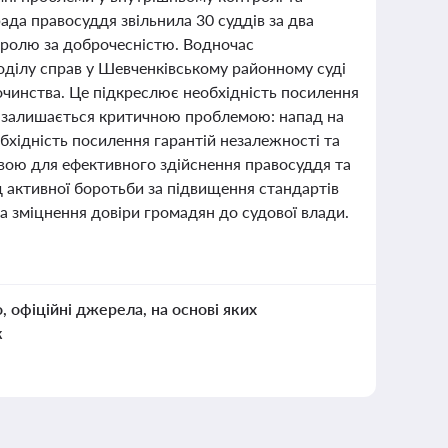
ада правосуддя звільнила 30 суддів за два
нтролю за доброчесністю. Водночас
оділу справ у Шевченківському районному суді
дочинства. Це підкреслює необхідність посилення
ів залишається критичною проблемою: напад на
бхідність посилення гарантій незалежності та
овою для ефективного здійснення правосуддя та
д активної боротьби за підвищення стандартів
а зміцнення довіри громадян до судової влади.
о, офіційні джерела, на основі яких
к