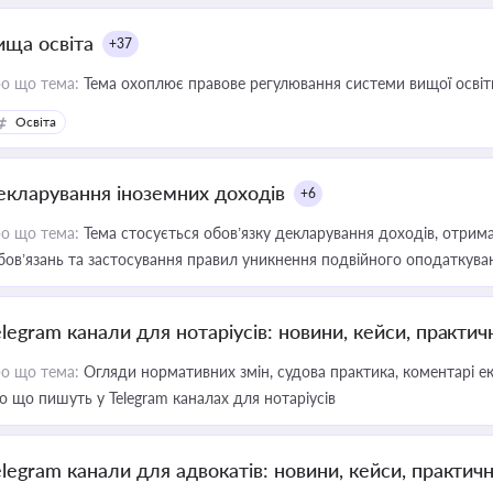
ища освіта
+37
о що тема:
Тема охоплює правове регулювання системи вищої освіти, о
Освіта
екларування іноземних доходів
+6
о що тема:
Тема стосується обов’язку декларування доходів, отрим
бов’язань та застосування правил уникнення подвійного оподаткува
elegram канали для нотаріусів: новини, кейси, практич
о що тема:
Огляди нормативних змін, судова практика, коментарі екс
о що пишуть у Telegram каналах для нотаріусів
elegram канали для адвокатів: новини, кейси, практич