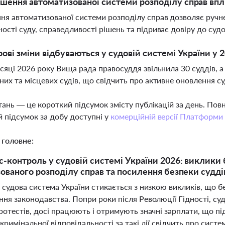
шення автоматизованої системи розподілу справ впл
я автоматизованої системи розподілу справ дозволяє ручне
ості суду, справедливості рішень та підриває довіру до суд
рові зміни відбуваються у судовій системі України у 
ісяці 2026 року Вища рада правосуддя звільнила 30 суддів, 
них та місцевих судів, що свідчить про активне оновлення с
тань — це короткий підсумок змісту публікацій за день. По
 підсумок за добу доступні у
комерційній версії Платформи
 головне:
-контроль у судовій системі України 2026: виклики 
ованого розподілу справ та посилення безпеки судді
і судова система України стикається з низкою викликів, що
ня законодавства. Попри роки після Революції Гідності, суд
ротестів, досі працюють і отримують значні зарплати, що пі
кримінальної відповідальності за такі дії свідчить про сист