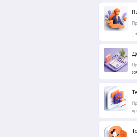
В
Пр
Д
Пр
зо
T
Пр
пр
T