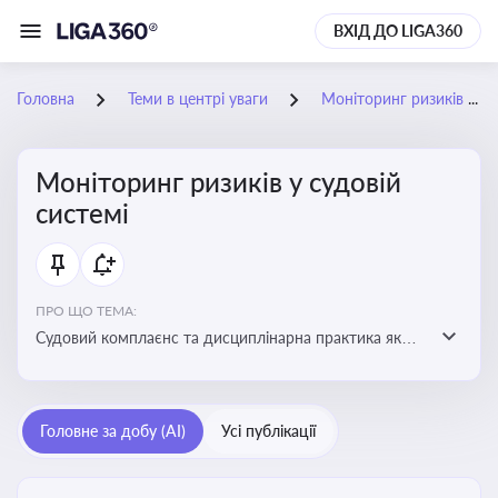
ВХІД ДО LIGA360
Головна
Теми в центрі уваги
Моніторинг ризиків у судовій системі
Моніторинг ризиків у судовій
системі
ПРО ЩО ТЕМА:
Судовий комплаєнс та дисциплінарна практика як
спосіб оцінювати доброчесність суддів, виявляти
юридичні та репутаційні ризики і приймати
обґрунтовані рішення під час судових спорів та
Головне за добу (AI)
Усі публікації
комплаєнс-перевірок