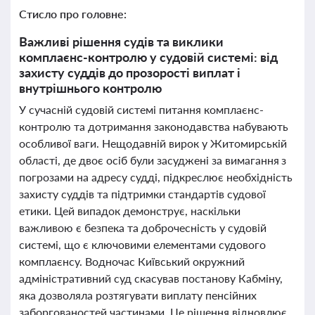
Стисло про головне:
Важливі рішення судів та виклики
комплаєнс-контролю у судовій системі: від
захисту суддів до прозорості виплат і
внутрішнього контролю
У сучасній судовій системі питання комплаєнс-
контролю та дотримання законодавства набувають
особливої ваги. Нещодавній вирок у Житомирській
області, де двоє осіб були засуджені за вимагання з
погрозами на адресу судді, підкреслює необхідність
захисту суддів та підтримки стандартів судової
етики. Цей випадок демонструє, наскільки
важливою є безпека та доброчесність у судовій
системі, що є ключовими елементами судового
комплаєнсу. Водночас Київський окружний
адміністративний суд скасував постанову Кабміну,
яка дозволяла розтягувати виплату пенсійних
заборгованостей частинами. Це рішення відновлює