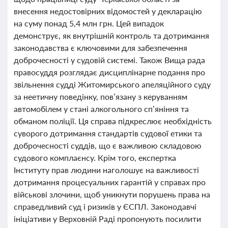
внесення недостовірних відомостей у декларацію
на суму понад 5,4 млн грн. Цей випадок
демонструє, як внутрішній контроль та дотримання
законодавства є ключовими для забезпечення
доброчесності у судовій системі. Також Вища рада
правосуддя розглядає дисциплінарне подання про
звільнення судді Житомирського апеляційного суду
за неетичну поведінку, пов’язану з керуванням
автомобілем у стані алкогольного сп’яніння та
обманом поліції. Ця справа підкреслює необхідність
суворого дотримання стандартів судової етики та
доброчесності суддів, що є важливою складовою
судового комплаєнсу. Крім того, експертка
Інституту прав людини наголошує на важливості
дотримання процесуальних гарантій у справах про
військові злочини, щоб уникнути порушень права на
справедливий суд і ризиків у ЄСПЛ. Законодавчі
ініціативи у Верховній Раді пропонують посилити