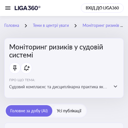
ВХІД ДО LIGA360
Головна
Теми в центрі уваги
Моніторинг ризиків у судовій системі
Моніторинг ризиків у судовій
системі
ПРО ЩО ТЕМА:
Судовий комплаєнс та дисциплінарна практика як
спосіб оцінювати доброчесність суддів, виявляти
юридичні та репутаційні ризики і приймати
обґрунтовані рішення під час судових спорів та
Головне за добу (AI)
Усі публікації
комплаєнс-перевірок