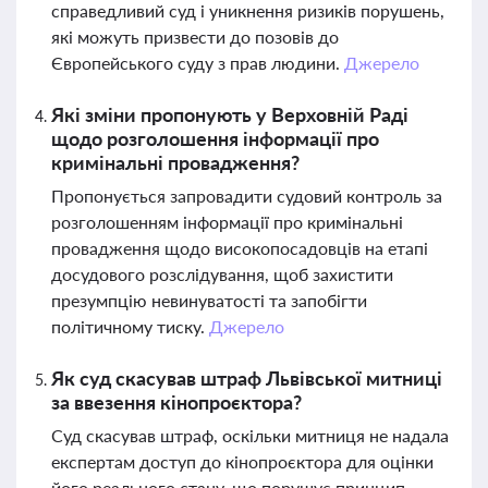
справедливий суд і уникнення ризиків порушень,
які можуть призвести до позовів до
Європейського суду з прав людини.
Джерело
Які зміни пропонують у Верховній Раді
щодо розголошення інформації про
кримінальні провадження?
Пропонується запровадити судовий контроль за
розголошенням інформації про кримінальні
провадження щодо високопосадовців на етапі
досудового розслідування, щоб захистити
презумпцію невинуватості та запобігти
політичному тиску.
Джерело
Як суд скасував штраф Львівської митниці
за ввезення кінопроєктора?
Суд скасував штраф, оскільки митниця не надала
експертам доступ до кінопроєктора для оцінки
його реального стану, що порушує принцип