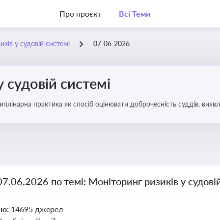
Про проєкт
Всі Теми
ків у судовій системі
07-06-2026
у судовій системі
плінарна практика як спосіб оцінювати доброчесність суддів, виявл
ас судових спорів та комплаєнс-перевірок
07.06.2026 по темі: Моніторинг ризиків у судові
но:
14695 джерел