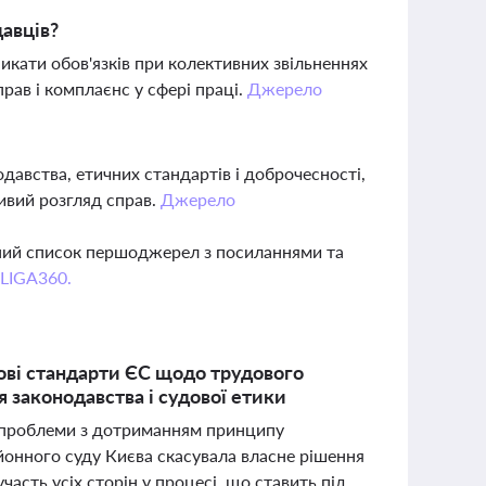
авців?
икати обов'язків при колективних звільненнях
рав і комплаєнс у сфері праці.
Джерело
давства, етичних стандартів і доброчесності,
ливий розгляд справ.
Джерело
вний список першоджерел з посиланнями та
 LIGA360.
ові стандарти ЄС щодо трудового
 законодавства і судової етики
ує проблеми з дотриманням принципу
айонного суду Києва скасувала власне рішення
часть усіх сторін у процесі, що ставить під