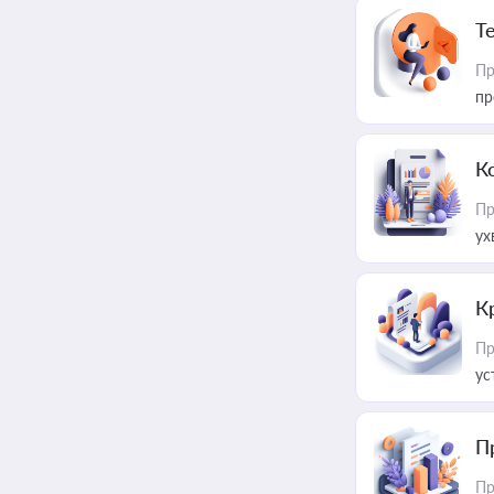
T
Пр
пр
К
Пр
ух
К
Пр
ус
П
Пр