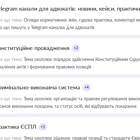
elegram канали для адвокатів: новини, кейси, практич
о що тема:
Огляди нормативних змін, судова практика, коментарі екс
о що пишуть у Telegram каналах для адвокатів
онституційне провадження
+2
о що тема:
Тема охоплює порядок здійснення Конституційним Судом
валення актів і формування правових позицій
римінально-виконавча система
+4
о що тема:
Тема охоплює організацію та правове регулювання викона
танов виконання покарань та статус осіб, які відбувають покарання
рактика ЄСПЛ
+1
о що тема:
Тема охоплює рішення, правові позиції та стандарти Євр