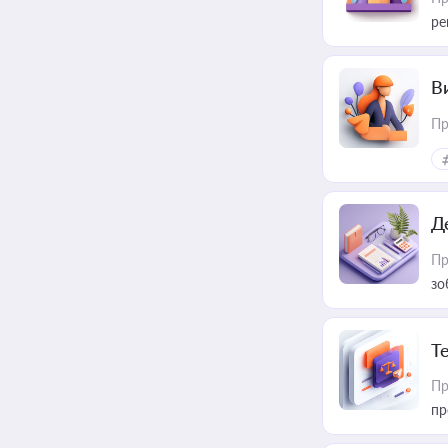
ре
В
Пр
Д
Пр
зо
T
Пр
пр