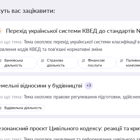
уть вас зацікавити:
Перехід української системи КВЕД до стандартів 
о що тема:
Тема охоплює перехід української системи класифікації в
овлення кодів КВЕД та пов'язані нормативні зміни
Банківська
Страхова
Фінансові
Паливн
діяльність
діяльність
послуги
компле
емельні відносини у будівництві
+3
о що тема:
Тема охоплює правове регулювання підготовки, здійсненн
Будівельна діяльність
езонансний проєкт Цивільного кодексу: реакції та кр
о що тема:
Тема охоплює оновлення та реформування цивільного за