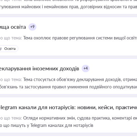
гулювання майнових і немайнових прав, договірних відносин та прав
ища освіта
+9
о що тема:
Тема охоплює правове регулювання системи вищої освіти, о
Освіта
екларування іноземних доходів
+4
о що тема:
Тема стосується обов’язку декларування доходів, отрим
бов’язань та застосування правил уникнення подвійного оподаткува
elegram канали для нотаріусів: новини, кейси, практич
о що тема:
Огляди нормативних змін, судова практика, коментарі екс
о що пишуть у Telegram каналах для нотаріусів