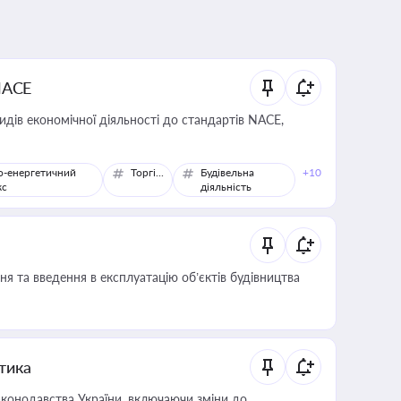
NACE
идів економічної діяльності до стандартів NACE,
о-енергетичний
Торгівля
Будівельна
+10
кс
діяльність
я та введення в експлуатацію об’єктів будівництва
итика
конодавства України, включаючи зміни до