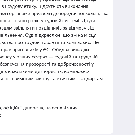
 і судову етику. Відсутність виконання
ми органами призвели до юридичної колізії, яка
ішнього контролю у судовій системі. Друга
вцям звільняти працівників за відмову від
вільнення. Суд підкреслює, що зміна місця
ства про трудові гарантії та комплаєнс. Це
т прав працівників у ЄС. Обидва випадки
нсу у різних сферах — судовій та трудовій.
безпечення прозорості та доброчесності у
ції є важливими для юристів, комплаєнс-
яльності вимогам закону та етичним стандартам.
о, офіційні джерела, на основі яких
к