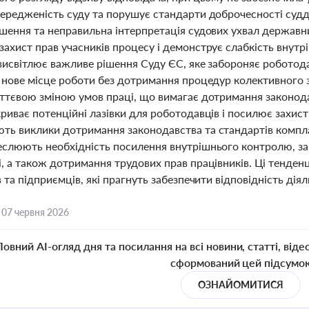
ередженість суду та порушує стандарти доброчесності суддів
ішення та неправильна інтерпретація судових ухвал державни
ахист прав учасників процесу і демонструє слабкість внутр
висвітлює важливе рішення Суду ЄС, яке забороняє роботода
а нове місце роботи без дотримання процедур колективного з
уттєвою зміною умов праці, що вимагає дотримання законодав
риває потенційні лазівки для роботодавців і посилює захис
ть виклики дотримання законодавства та стандартів комплає
еслюють необхідність посилення внутрішнього контролю, за
, а також дотримання трудових прав працівників. Ці тенден
в та підприємців, які прагнуть забезпечити відповідність ді
,
07 червня 2026
Повний AI-огляд дня та посилання на всі новини, статті, віде
сформований цей підсумо
ОЗНАЙОМИТИСЯ