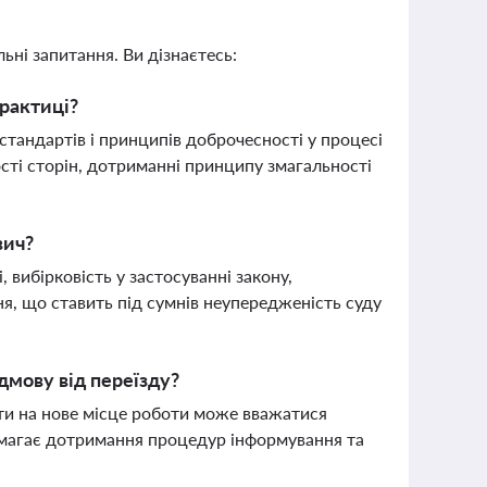
ьні запитання. Ви дізнаєтесь:
практиці?
тандартів і принципів доброчесності у процесі
ості сторін, дотриманні принципу змагальності
вич?
вибірковість у застосуванні закону,
ня, що ставить під сумнів неупередженість суду
дмову від переїзду?
ати на нове місце роботи може вважатися
имагає дотримання процедур інформування та