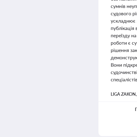
сумнів неуп
судового р
ускладнює з
публікація 
переїзду н
роботи є с
рішення зак
демонструю
Вони підкр
судочинстві
спеціалісті
LIGA ZAKON