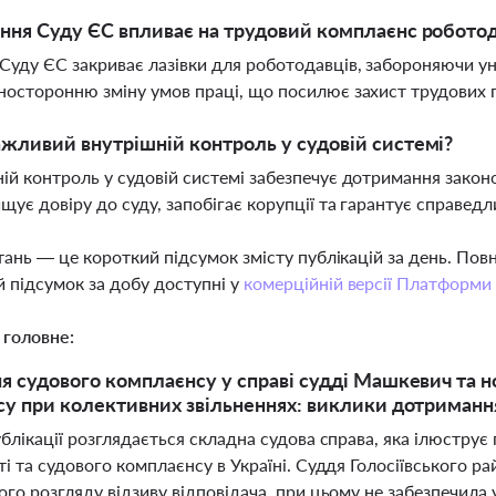
ння Суду ЄС впливає на трудовий комплаєнс роботод
Суду ЄС закриває лазівки для роботодавців, забороняючи ун
носторонню зміну умов праці, що посилює захист трудових п
жливий внутрішній контроль у судовій системі?
ій контроль у судовій системі забезпечує дотримання законо
щує довіру до суду, запобігає корупції та гарантує справед
тань — це короткий підсумок змісту публікацій за день. По
 підсумок за добу доступні у
комерційній версії Платформи
 головне:
 судового комплаєнсу у справі судді Машкевич та н
у при колективних звільненнях: виклики дотримання
ублікації розглядається складна судова справа, яка ілюстр
і та судового комплаєнсу в Україні. Суддя Голосіївського р
го розгляду відзиву відповідача, при цьому не забезпечила у