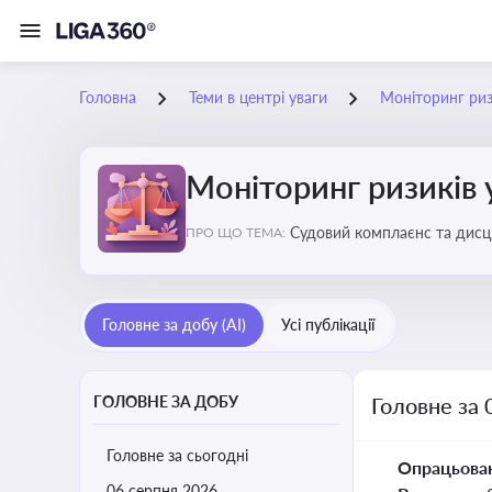
Головна
Теми в центрі уваги
Моніторинг ризи
Моніторинг ризиків 
Судовий комплаєнс та дисци
ПРО ЩО ТЕМА:
обґрунтовані рішення під ч
Головне за добу (AI)
Усі публікації
ГОЛОВНЕ ЗА ДОБУ
Головне за 
Головне за сьогодні
Опрацьова
06 серпня 2026