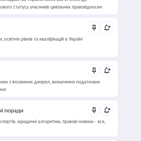
ового статусу учасників цивільних правовідносин
світніх рівнів та кваліфікацій в Україні
аних з іноземних джерел, визначення податкових
ння
ні поради
пертів, юридичні алгоритми, правові новини - все,