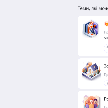
Теми, які мож
Пр
он
З
Пр
Р
Пр