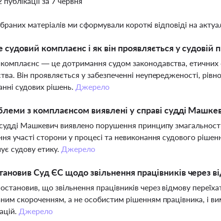
2 публікації за 7 червня
ібраних матеріалів ми сформували короткі відповіді на актуал
 судовий комплаєнс і як він проявляється у судовій 
комплаєнс — це дотримання судом законодавства, етичних с
тва. Він проявляється у забезпеченні неупередженості, рівн
анні судових рішень.
Джерело
блеми з комплаєнсом виявлені у справі судді Машке
 судді Машкевич виявлено порушення принципу змагальності, 
ння участі сторони у процесі та невиконання судового рішен
ує судову етику.
Джерело
ановив Суд ЄС щодо звільнення працівників через ві
остановив, що звільнення працівників через відмову переїх
ним скороченням, а не особистим рішенням працівника, і в
ацій.
Джерело