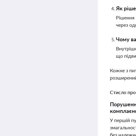
Як ріше
Рішення 
через од
Чому ва
Внутрішн
що підви
Кожне з пи
розширений
Стисло про
Порушення
комплаєнс
У першій п
змагальност
без належно