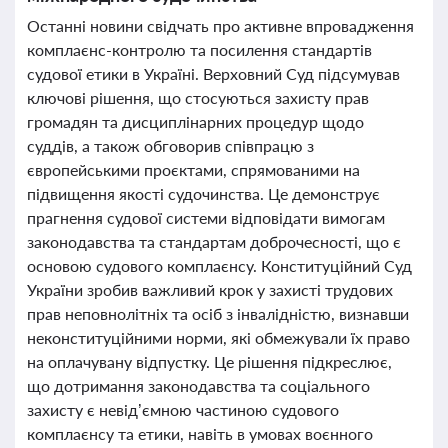
Останні новини свідчать про активне впровадження
комплаєнс-контролю та посилення стандартів
судової етики в Україні. Верховний Суд підсумував
ключові рішення, що стосуються захисту прав
громадян та дисциплінарних процедур щодо
суддів, а також обговорив співпрацю з
європейськими проєктами, спрямованими на
підвищення якості судочинства. Це демонструє
прагнення судової системи відповідати вимогам
законодавства та стандартам доброчесності, що є
основою судового комплаєнсу. Конституційний Суд
України зробив важливий крок у захисті трудових
прав неповнолітніх та осіб з інвалідністю, визнавши
неконституційними норми, які обмежували їх право
на оплачувану відпустку. Це рішення підкреслює,
що дотримання законодавства та соціального
захисту є невід’ємною частиною судового
комплаєнсу та етики, навіть в умовах воєнного