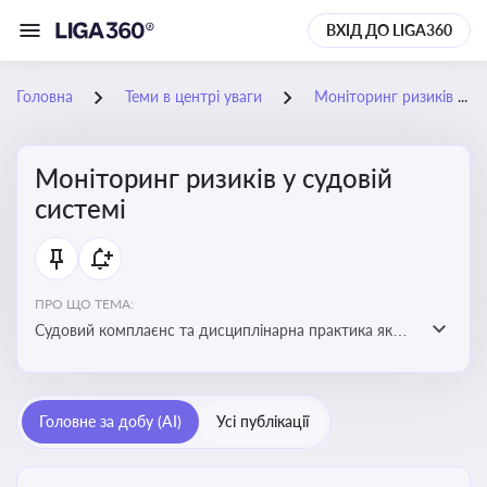
ВХІД ДО LIGA360
Головна
Теми в центрі уваги
Моніторинг ризиків у судовій системі
Моніторинг ризиків у судовій
системі
ПРО ЩО ТЕМА:
Судовий комплаєнс та дисциплінарна практика як
спосіб оцінювати доброчесність суддів, виявляти
юридичні та репутаційні ризики і приймати
обґрунтовані рішення під час судових спорів та
Головне за добу (AI)
Усі публікації
комплаєнс-перевірок