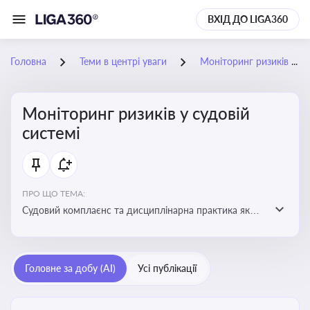
ВХІД ДО LIGA360
Головна
Теми в центрі уваги
Моніторинг ризиків у судовій системі
Моніторинг ризиків у судовій
системі
ПРО ЩО ТЕМА:
Судовий комплаєнс та дисциплінарна практика як
спосіб оцінювати доброчесність суддів, виявляти
юридичні та репутаційні ризики і приймати
обґрунтовані рішення під час судових спорів та
Головне за добу (AI)
Усі публікації
комплаєнс-перевірок