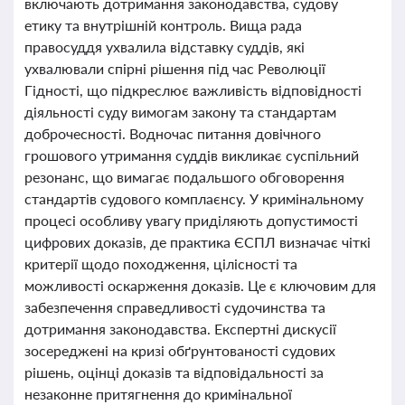
включають дотримання законодавства, судову
етику та внутрішній контроль. Вища рада
правосуддя ухвалила відставку суддів, які
ухвалювали спірні рішення під час Революції
Гідності, що підкреслює важливість відповідності
діяльності суду вимогам закону та стандартам
доброчесності. Водночас питання довічного
грошового утримання суддів викликає суспільний
резонанс, що вимагає подальшого обговорення
стандартів судового комплаєнсу. У кримінальному
процесі особливу увагу приділяють допустимості
цифрових доказів, де практика ЄСПЛ визначає чіткі
критерії щодо походження, цілісності та
можливості оскарження доказів. Це є ключовим для
забезпечення справедливості судочинства та
дотримання законодавства. Експертні дискусії
зосереджені на кризі обґрунтованості судових
рішень, оцінці доказів та відповідальності за
незаконне притягнення до кримінальної