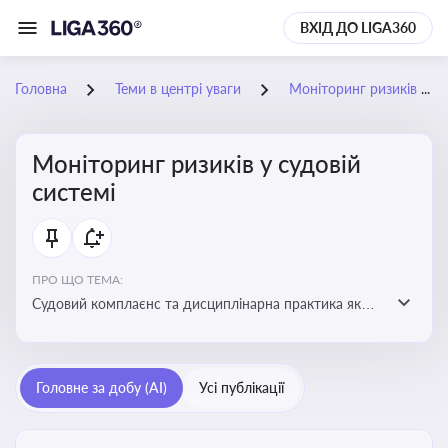
ВХІД ДО LIGA360
Головна
Теми в центрі уваги
Моніторинг ризиків у судовій системі
Моніторинг ризиків у судовій
системі
ПРО ЩО ТЕМА:
Судовий комплаєнс та дисциплінарна практика як
спосіб оцінювати доброчесність суддів, виявляти
юридичні та репутаційні ризики і приймати
обґрунтовані рішення під час судових спорів та
Головне за добу (AI)
Усі публікації
комплаєнс-перевірок