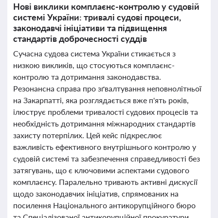
Нові виклики комплаєнс-контролю у судовій
системі України: тривалі судові процеси,
законодавчі ініціативи та підвищення
стандартів доброчесності суддів
Сучасна судова система України стикається з
низкою викликів, що стосуються комплаєнс-
контролю та дотримання законодавства.
Резонансна справа про зґвалтування неповнолітньої
на Закарпатті, яка розглядається вже п'ять років,
ілюструє проблеми тривалості судових процесів та
необхідність дотримання міжнародних стандартів
захисту потерпілих. Цей кейс підкреслює
важливість ефективного внутрішнього контролю у
судовій системі та забезпечення справедливості без
затягувань, що є ключовими аспектами судового
комплаєнсу. Паралельно тривають активні дискусії
щодо законодавчих ініціатив, спрямованих на
посилення Національного антикорупційного бюро
та Спеціалізованої антикорупційної прокуратури.