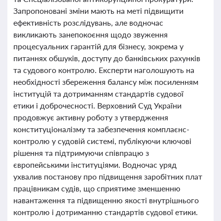
Запропоновані зміни мають на меті підвищити
ефективність розслідувань, але водночас
викликають занепокоєння щодо звуження
процесуальних гарантій для бізнесу, зокрема у
питаннях обшуків, доступу до банківських рахунків
та судового контролю. Експерти наголошують на
необхідності збереження балансу між посиленням
інституцій та дотриманням стандартів судової
етики і доброчесності. Верховний Суд України
продовжує активну роботу з утвердження
конституціоналізму та забезпечення комплаєнс-
контролю у судовій системі, публікуючи ключові
рішення та підтримуючи співпрацю з
європейськими інституціями. Водночас уряд
ухвалив постанову про підвищення заробітних плат
працівникам судів, що сприятиме зменшенню
навантаження та підвищенню якості внутрішнього
контролю і дотриманню стандартів судової етики.