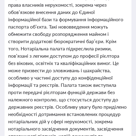
права власників нерухомості, зокрема через
обов’язкове внесення даних до Єдиної
інформаційної бази та формування інформаційного
паспорта об’єкта. Такі нововведення можуть
обмежити свободу розпорядження майном і
створити додаткові бюрократичні бар’єри. Крім
того, Нотаріальна палата підкреслила ризики,
пов’язані з легким доступом до професії рієлтора
без вікових, освітніх та кваліфікаційних вимог. Це
може призвести до зловживань і шахрайства,
особливо у частині доступу до конфіденційної
інформації та реєстрів. Палата також виступила
проти передачі рієлторам функцій держави без
належного контролю, що стосується доступу до
державних реєстрів. Особливу увагу було приділено
необхідності дотримання встановлених процедур
нотаріальних дій у сфері нерухомості, зокрема
нотаріального засвідчення документів, засвідчення
справжності підписів, копій документів та