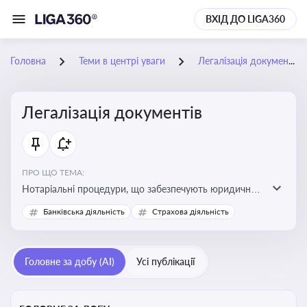
ВХІД ДО LIGA360
Головна
Теми в центрі уваги
Легалізація документів
Легалізація документів
ПРО ЩО ТЕМА:
Нотаріальні процедури, що забезпечують юридичну
чинність документів та їх використання в
Банківська діяльність
Страхова діяльність
правовідносинах, у тому числі за кордоном.
Актуальна інформація дозволяє бізнесу та юристам
правильно оформлювати документи, уникати ризиків
Головне за добу (AI)
Усі публікації
недійсності та забезпечувати їх належне прийняття
органами влади та контрагентами