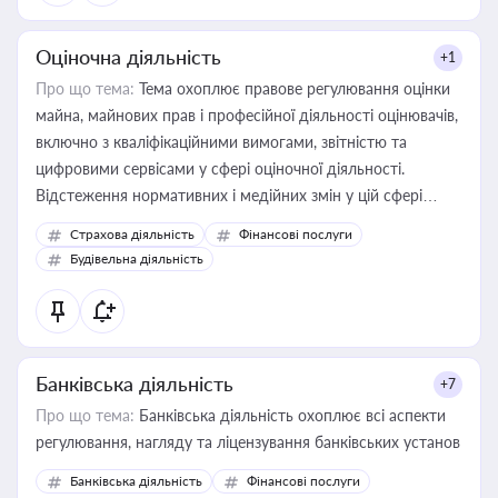
Оціночна діяльність
+1
Про що тема:
Тема охоплює правове регулювання оцінки
майна, майнових прав і професійної діяльності оцінювачів,
включно з кваліфікаційними вимогами, звітністю та
цифровими сервісами у сфері оціночної діяльності.
Відстеження нормативних і медійних змін у цій сфері
корисне для власника бізнесу, керівника, юриста або
Страхова діяльність
Фінансові послуги
бухгалтера під час оподаткування, приватизації, оренди
Будівельна діяльність
державного майна, корпоративних угод і перевірки
статусу суб'єктів оціночної діяльності
Банківська діяльність
+7
Про що тема:
Банківська діяльність охоплює всі аспекти
регулювання, нагляду та ліцензування банківських установ
Банківська діяльність
Фінансові послуги