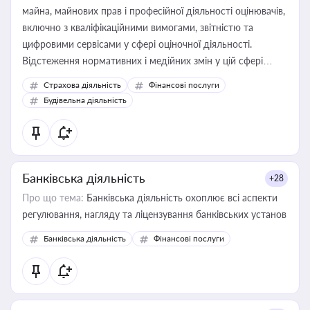
майна, майнових прав і професійної діяльності оцінювачів,
включно з кваліфікаційними вимогами, звітністю та
цифровими сервісами у сфері оціночної діяльності.
Відстеження нормативних і медійних змін у цій сфері
корисне для власника бізнесу, керівника, юриста або
Страхова діяльність
Фінансові послуги
бухгалтера під час оподаткування, приватизації, оренди
Будівельна діяльність
державного майна, корпоративних угод і перевірки
статусу суб'єктів оціночної діяльності
Банківська діяльність
+28
Про що тема:
Банківська діяльність охоплює всі аспекти
регулювання, нагляду та ліцензування банківських установ
Банківська діяльність
Фінансові послуги