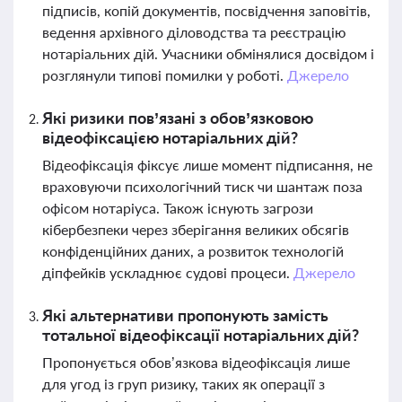
підписів, копій документів, посвідчення заповітів,
ведення архівного діловодства та реєстрацію
нотаріальних дій. Учасники обмінялися досвідом і
розглянули типові помилки у роботі.
Джерело
Які ризики пов’язані з обов’язковою
відеофіксацією нотаріальних дій?
Відеофіксація фіксує лише момент підписання, не
враховуючи психологічний тиск чи шантаж поза
офісом нотаріуса. Також існують загрози
кібербезпеки через зберігання великих обсягів
конфіденційних даних, а розвиток технологій
діпфейків ускладнює судові процеси.
Джерело
Які альтернативи пропонують замість
тотальної відеофіксації нотаріальних дій?
Пропонується обов’язкова відеофіксація лише
для угод із груп ризику, таких як операції з