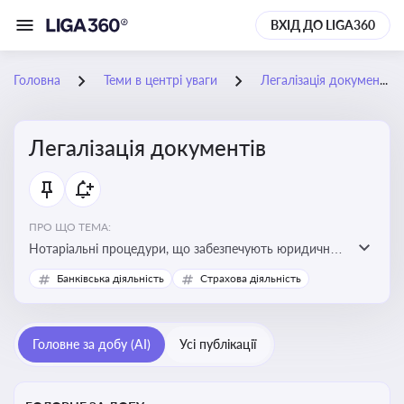
ВХІД ДО LIGA360
Головна
Теми в центрі уваги
Легалізація документів
Легалізація документів
ПРО ЩО ТЕМА:
Нотаріальні процедури, що забезпечують юридичну
чинність документів та їх використання в
Банківська діяльність
Страхова діяльність
правовідносинах, у тому числі за кордоном.
Актуальна інформація дозволяє бізнесу та юристам
правильно оформлювати документи, уникати ризиків
Головне за добу (AI)
Усі публікації
недійсності та забезпечувати їх належне прийняття
органами влади та контрагентами