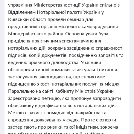
управління Міністерства юстиції України спільно з
Відділенням Нотаріальної палати України у
Київській області провели семінар для
представників органів місцевого самоврядування
Білоцерківського району. Основна увага була
приділена практичним аспектам вчинення
нотаріальних дій, зокрема засвідченню справжності
підписів, копій документів, посвідченню заповітів та
веденню архівного діловодства. Учасники
обговорили типові помилки та актуальні питання
застосування законодавства, що сприятиме
підвищенню якості нотаріальних послуг на місцях.
Паралельно на сайті Кабінету Міністрів України
зареєстровано петицію, яка пропонує запровадити
обов'язкову відеофіксацію всіх нотаріальних дій.
Метою є захист громадян від шахрайства та
спрощення доказування у судах. Проте експерти
застерігають про ризики такої ініціативи, зокрема
про обмеження відеозапису, який не фіксує