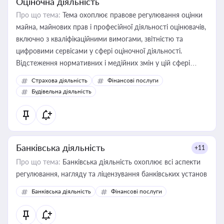
Оціночна діяльність
Про що тема:
Тема охоплює правове регулювання оцінки
майна, майнових прав і професійної діяльності оцінювачів,
включно з кваліфікаційними вимогами, звітністю та
цифровими сервісами у сфері оціночної діяльності.
Відстеження нормативних і медійних змін у цій сфері
корисне для власника бізнесу, керівника, юриста або
Страхова діяльність
Фінансові послуги
бухгалтера під час оподаткування, приватизації, оренди
Будівельна діяльність
державного майна, корпоративних угод і перевірки
статусу суб'єктів оціночної діяльності
Банківська діяльність
+11
Про що тема:
Банківська діяльність охоплює всі аспекти
регулювання, нагляду та ліцензування банківських установ
Банківська діяльність
Фінансові послуги