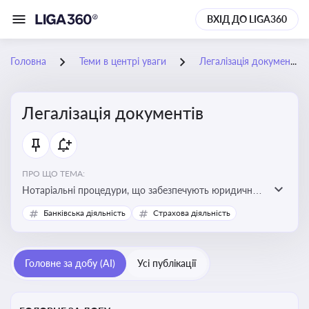
ВХІД ДО LIGA360
Головна
Теми в центрі уваги
Легалізація документів
Легалізація документів
ПРО ЩО ТЕМА:
Нотаріальні процедури, що забезпечують юридичну
чинність документів та їх використання в
Банківська діяльність
Страхова діяльність
правовідносинах, у тому числі за кордоном.
Актуальна інформація дозволяє бізнесу та юристам
правильно оформлювати документи, уникати ризиків
Головне за добу (AI)
Усі публікації
недійсності та забезпечувати їх належне прийняття
органами влади та контрагентами