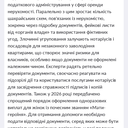
податкового адміністрування у сфері оренди
нерухомості. Паралельно з цим зростає кількість
шахрайських схем, пов'язаних із нерухомістю,
зокрема через підробку документів, фейкові листи
від «органів влади» та використання фіктивних
угод. Злочинні угруповання залучають нотаріусів і
посадовців для незаконного заволодіння
квартирами, що створює значні ризики для
власників, особливо якщо документи не оформлені
належним чином. Експерти радять ретельно
перевіряти документи, своєчасно реагувати на
підозрілі дії та користуватися послугами нотаріусів
для засвідчення справжності підписів і копій
документів. Також у 2026 році передбачено
спрощений порядок оформлення одноразових
виплат для жінок із почесним званням «Мати-
героїня». Для отримання допомоги необхідно
подати відповідні документи, серед яких може бути
нотаріально засвідчена довіреність у разі подання