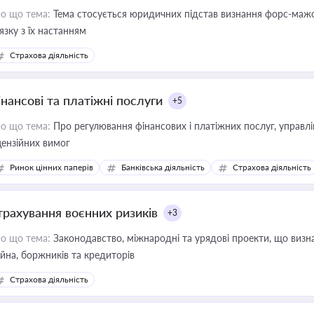
о що тема:
Тема стосується юридичних підстав визнання форс-мажор
'язку з їх настанням
Страхова діяльність
інансові та платіжні послуги
+5
о що тема:
Про регулювання фінансових і платіжних послуг, управління коштами, приймання платежів та дотримання
цензійних вимог
Ринок цінних паперів
Банківська діяльність
Страхова діяльність
трахування воєнних ризиків
+3
о що тема:
Законодавство, міжнародні та урядові проекти, що визн
йна, боржників та кредиторів
Страхова діяльність