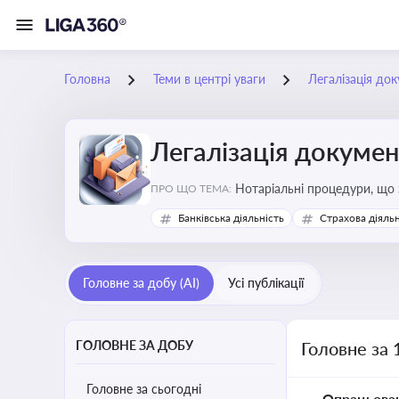
Головна
Теми в центрі уваги
Легалізація док
Легалізація докумен
Нотаріальні процедури, що 
ПРО ЩО ТЕМА:
Актуальна інформація дозво
Банківська діяльність
Страхова діяльн
належне прийняття органам
Головне за добу (AI)
Усі публікації
ГОЛОВНЕ ЗА ДОБУ
Головне за 
Головне за сьогодні
Опрацьова