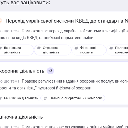
уть вас зацікавити:
Перехід української системи КВЕД до стандартів 
о що тема:
Тема охоплює перехід української системи класифікації в
овлення кодів КВЕД та пов'язані нормативні зміни
Банківська
Страхова
Фінансові
Паливн
діяльність
діяльність
послуги
компле
хоронна діяльність
+3
о що тема:
Правове регулювання надання охоронних послуг, вимоги д
орони та організації пультової й фізичної охорони
Банківська діяльність
Паливно-енергетичний комплекс
ціночна діяльність
о що тема:
Тема охоплює правове регулювання оцінки майна, майнови