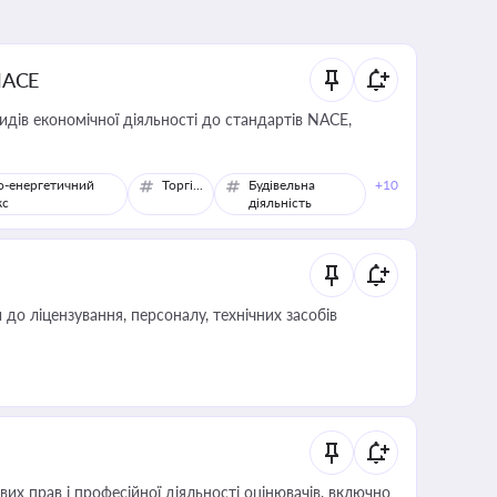
NACE
идів економічної діяльності до стандартів NACE,
о-енергетичний
Торгівля
Будівельна
+10
кс
діяльність
о ліцензування, персоналу, технічних засобів
х прав і професійної діяльності оцінювачів, включно