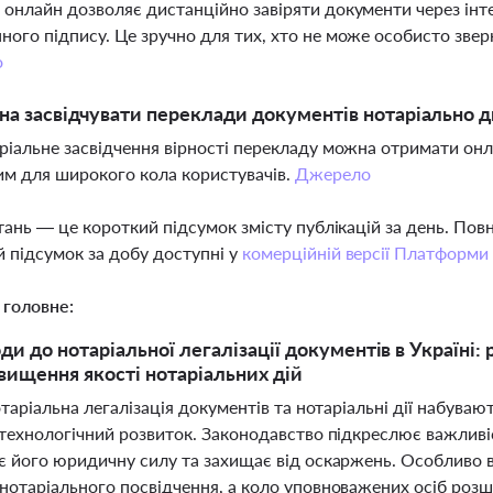
 онлайн дозволяє дистанційно завіряти документи через інт
ного підпису. Це зручно для тих, хто не може особисто звер
о
а засвідчувати переклади документів нотаріально д
аріальне засвідчення вірності перекладу можна отримати он
м для широкого кола користувачів.
Джерело
тань — це короткий підсумок змісту публікацій за день. По
 підсумок за добу доступні у
комерційній версії Платформи
 головне:
ди до нотаріальної легалізації документів в Україні: 
двищення якості нотаріальних дій
отаріальна легалізація документів та нотаріальні дії набува
технологічний розвиток. Законодавство підкреслює важливіст
є його юридичну силу та захищає від оскаржень. Особливо 
нотаріального посвідчення, а коло уповноважених осіб розш