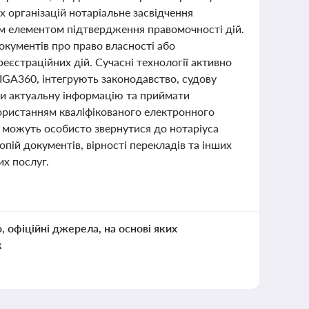
х організацій нотаріальне засвідчення
им елементом підтвердження правомочності дій.
окументів про право власності або
єстраційних дій. Сучасні технології активно
 LIGA360, інтегрують законодавство, судову
ти актуальну інформацію та приймати
икористанням кваліфікованого електронного
 можуть особисто звернутися до нотаріуса
опій документів, вірності перекладів та інших
их послуг.
о, офіційні джерела, на основі яких
к