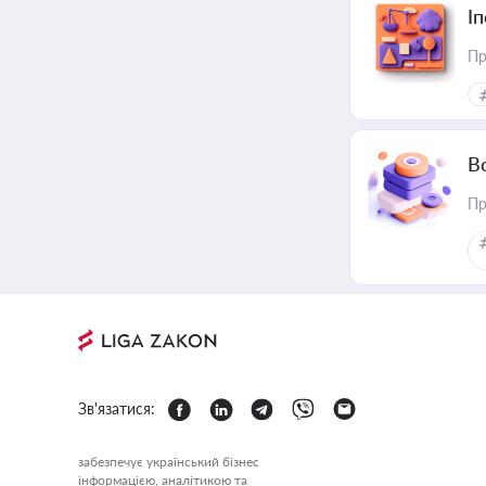
І
Пр
В
Пр
Зв'язатися:
забезпечує український бізнес
інформацією, аналітикою та