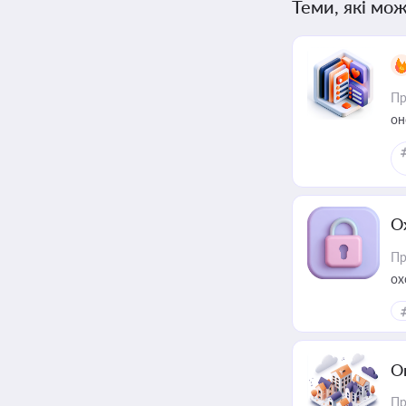
Теми, які мож
Пр
он
О
Пр
ох
О
Пр