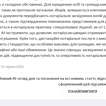
ь у складних обставинах. Для юридичних осіб та громадськи
, таких як протоколи загальних зборів, залишається ключов
х документів передбачають нотаріальне засвідчення копій д
ня, а також підтвердження повноважень представників для ре
ься в нотаріальну практику: спеціалізовані ліцензії, як-от
а AI-інструменти, що дозволяє нотаріусам швидко отримува
і рішення. Крім того, дистанційні нотаріальні послуги з в
ають стандартом, що особливо важливо для громадян, які не
афічні або інші обмеження. Це значно спрощує засвідчення к
х дій, підвищуючи доступність та оперативність нотаріальн
,
12 червня 2026
Повний AI-огляд дня та посилання на всі новини, статті, віде
сформований цей підсумо
ОЗНАЙОМИТИСЯ