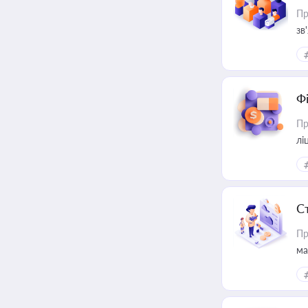
Пр
зв
Ф
Пр
лі
С
Пр
ма