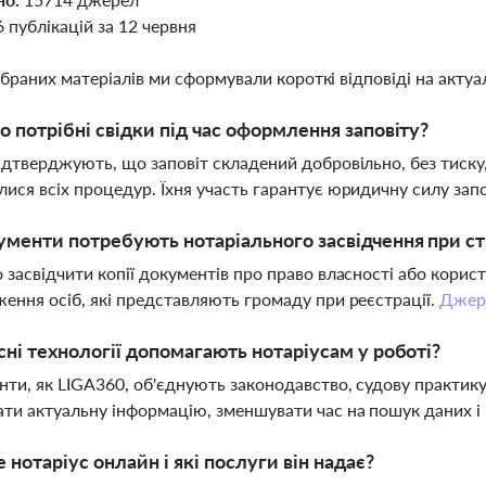
6 публікацій за 12 червня
ібраних матеріалів ми сформували короткі відповіді на актуал
о потрібні свідки під час оформлення заповіту?
ідтверджують, що заповіт складений добровільно, без тиску
ися всіх процедур. Їхня участь гарантує юридичну силу зап
ументи потребують нотаріального засвідчення при ст
 засвідчити копії документів про право власності або кори
ення осіб, які представляють громаду при реєстрації.
Джер
сні технології допомагають нотаріусам у роботі?
нти, як LIGA360, об'єднують законодавство, судову практик
ти актуальну інформацію, зменшувати час на пошук даних і 
 нотаріус онлайн і які послуги він надає?