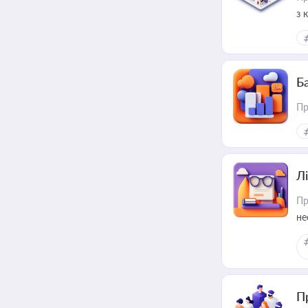
з 
ме
пр
Ба
Пр
Лі
Пр
не
П