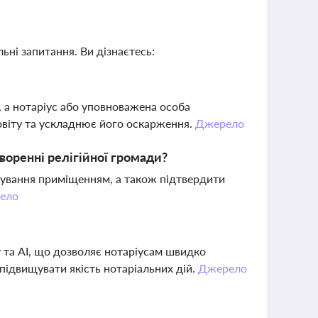
ьні запитання. Ви дізнаєтесь:
, а нотаріус або уповноважена особа
овіту та ускладнює його оскарження.
Джерело
воренні релігійної громади?
стування приміщенням, а також підтвердити
ело
у та AI, що дозволяє нотаріусам швидко
підвищувати якість нотаріальних дій.
Джерело