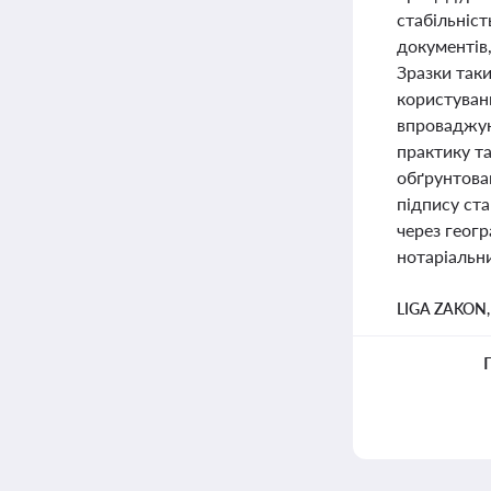
стабільніст
документів
Зразки таки
користуван
впроваджуют
практику т
обґрунтован
підпису ст
через геогр
нотаріальни
LIGA ZAKON