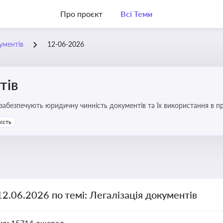
Про проєкт
Всі Теми
ументів
12-06-2026
тів
забезпечують юридичну чинність документів та їх використання в пр
ляє бізнесу та юристам правильно оформлювати документи, уникати 
ість
и влади та контрагентами
12.06.2026 по темі: Легалізація документів
но:
15714 джерел