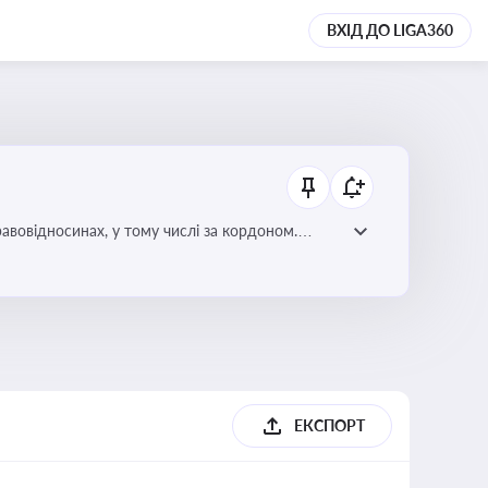
ВХІД ДО LIGA360
авовідносинах, у тому числі за кордоном.
ризиків недійсності та забезпечувати їх
ЕКСПОРТ