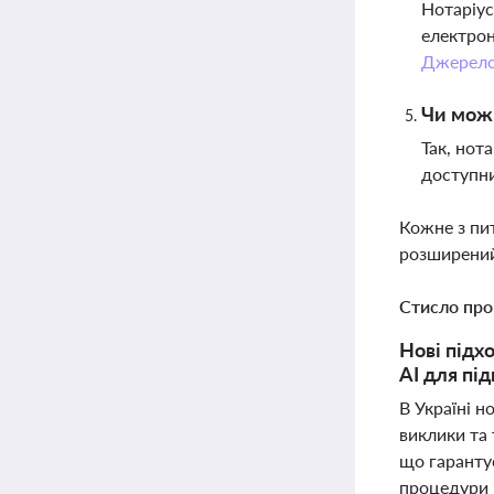
Нотаріус
електрон
Джерел
Чи можн
Так, нот
доступни
Кожне з пи
розширений
Стисло про
Нові підхо
AI для пі
В Україні н
виклики та 
що гаранту
процедури 