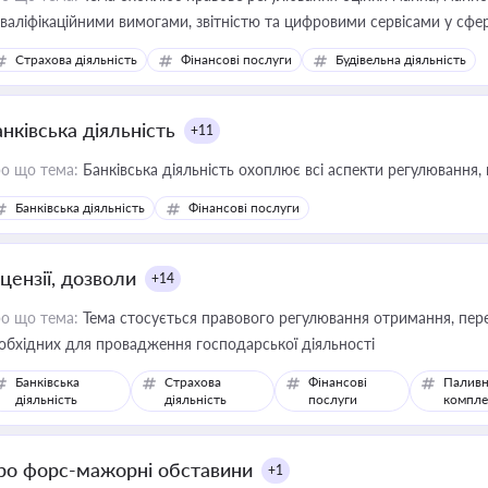
кваліфікаційними вимогами, звітністю та цифровими сервісами у сфер
дійних змін у цій сфері корисне для власника бізнесу, керівника, юр
Страхова діяльність
Фінансові послуги
Будівельна діяльність
иватизації, оренди державного майна, корпоративних угод і перевірки
нківська діяльність
+11
о що тема:
Банківська діяльність охоплює всі аспекти регулювання, 
Банківська діяльність
Фінансові послуги
цензії, дозволи
+14
о що тема:
Тема стосується правового регулювання отримання, пере
обхідних для провадження господарської діяльності
Банківська
Страхова
Фінансові
Паливн
діяльність
діяльність
послуги
компле
ро форс-мажорні обставини
+1