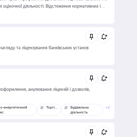
і оціночної діяльності. Відстеження нормативних і
иста або бухгалтера під час оподаткування,
 статусу суб'єктів оціночної діяльності
нагляду та ліцензування банківських установ
оформлення, анулювання ліцензій і дозволів,
о-енергетичний
Торгівля
Будівельна
+2
кс
діяльність