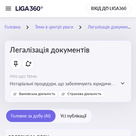
ВХІД ДО LIGA360
Головна
Теми в центрі уваги
Легалізація документів
Легалізація документів
ПРО ЩО ТЕМА:
Нотаріальні процедури, що забезпечують юридичну
чинність документів та їх використання в
Банківська діяльність
Страхова діяльність
правовідносинах, у тому числі за кордоном.
Актуальна інформація дозволяє бізнесу та юристам
правильно оформлювати документи, уникати ризиків
Головне за добу (AI)
Усі публікації
недійсності та забезпечувати їх належне прийняття
органами влади та контрагентами