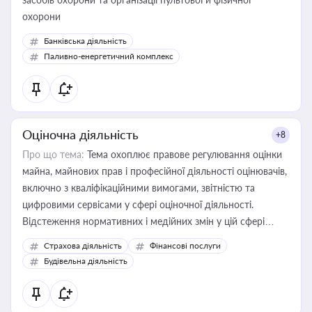
охорони
Банківська діяльність
Паливно-енергетичний комплекс
Оціночна діяльність
+8
Про що тема:
Тема охоплює правове регулювання оцінки
майна, майнових прав і професійної діяльності оцінювачів,
включно з кваліфікаційними вимогами, звітністю та
цифровими сервісами у сфері оціночної діяльності.
Відстеження нормативних і медійних змін у цій сфері
корисне для власника бізнесу, керівника, юриста або
Страхова діяльність
Фінансові послуги
бухгалтера під час оподаткування, приватизації, оренди
Будівельна діяльність
державного майна, корпоративних угод і перевірки
статусу суб'єктів оціночної діяльності