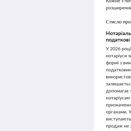
Кожне з пи
розширений
Стисло про
Нотаріальн
податкові
У 2026 році
нотаріуси 
формі з ви
податковим
використов
залишаєтьс
допомагає 
нотаріусам
призначенн
органами. У
виступають
продаж не 