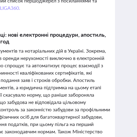
вний список першоджерел з посиланнями та
 LIGA360.
оці: нові електронні процедури, апостиль,
угод
ументів та нотаріальних дій в Україні. Зокрема,
ів оренди нерухомості виключно в електронній
о спрощує та автоматизує процес взаємодії з
нності кваліфікованих сертифікатів, які
подання заяв і строків обробки. Апостиль
нтів, а юридична підтримка на цьому етапі
ї скасувало норму, що раніше забороняла
що забудова не відповідала цільовому
онтроль за законністю забудови за профільними
фізичних осіб для багатоквартирної забудови,
ня податків, при цьому пільга на перший
дає законодавчим нормам. Також Міністерство