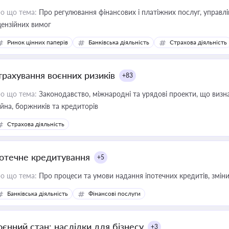
о що тема:
Про регулювання фінансових і платіжних послуг, управління коштами, приймання платежів та дотримання
цензійних вимог
Ринок цінних паперів
Банківська діяльність
Страхова діяльність
трахування воєнних ризиків
+83
о що тема:
Законодавство, міжнародні та урядові проекти, що визн
йна, боржників та кредиторів
Страхова діяльність
потечне кредитування
+5
о що тема:
Про процеси та умови надання іпотечних кредитів, зміни
Банківська діяльність
Фінансові послуги
оєнний стан: наслідки для бізнесу
+3