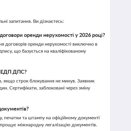
ьні запитання. Ви дізнаєтесь:
договори оренди нерухомості у 2026 році?
ння договорів оренди нерухомості виключно в
дпису, що базується на кваліфікованому
КНЕДП ДПС?
, якщо строк блокування не минув. Заявник
дин. Сертифікати, заблоковані через зміну
 документів?
у, печатки та штампу на офіційному документі
н спрощує міжнародну легалізацію документів.