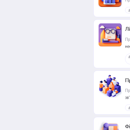
Лі
Пр
не
П
Пр
зв
Ф