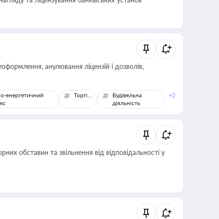
оформлення, анулювання ліцензій і дозволів,
о-енергетичний
Торгівля
Будівельна
+2
кс
діяльність
них обставин та звільнення від відповідальності у