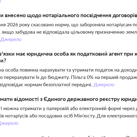
о
ни внесено щодо нотаріального посвідчення договорі
вня 2026 року скасовано норму, що забороняла нотаріусам п
, якщо забудова не відповідала цільовому призначенню землі.
.
Джерело
в’язки має юридична особа як податковий агент при к
ви?
 особа повинна нарахувати та утримати податок на доходи ф
о перерахувати їх до бюджету. Пільга 0% на перший продаж
 відповідає нормам безоплатної передачі.
Джерело
мати відомості з Єдиного державного реєстру юрид
і можна отримати у паперовій або електронній формі через
ів нотаріусів або посадових осіб Мін'юсту. Для електронно
Джерело