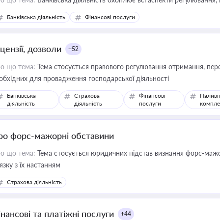
Банківська діяльність
Фінансові послуги
цензії, дозволи
+52
о що тема:
Тема стосується правового регулювання отримання, пере
обхідних для провадження господарської діяльності
Банківська
Страхова
Фінансові
Паливн
діяльність
діяльність
послуги
компле
ро форс-мажорні обставини
о що тема:
Тема стосується юридичних підстав визнання форс-мажор
'язку з їх настанням
Страхова діяльність
інансові та платіжні послуги
+44