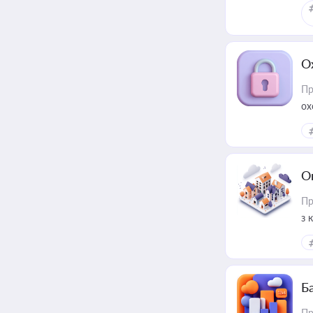
О
Пр
ох
О
Пр
з 
ме
пр
Ба
Пр