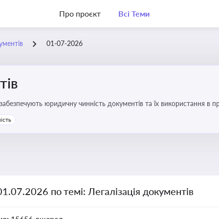
Про проєкт
Всі Теми
ументів
01-07-2026
тів
забезпечують юридичну чинність документів та їх використання в пр
ляє бізнесу та юристам правильно оформлювати документи, уникати 
ість
и влади та контрагентами
01.07.2026 по темі: Легалізація документів
но:
15656 джерел