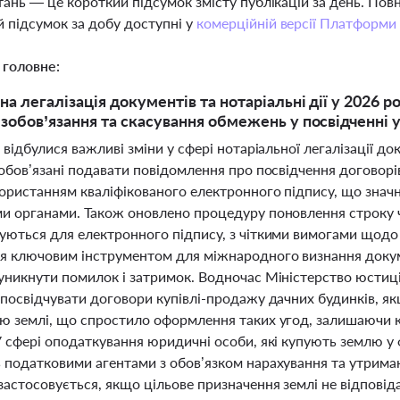
тань — це короткий підсумок змісту публікацій за день. По
 підсумок за добу доступні у
комерційній версії Платформи
 головне:
а легалізація документів та нотаріальні дії у 2026 р
 зобов’язання та скасування обмежень у посвідченні 
 відбулися важливі зміни у сфері нотаріальної легалізації док
зобов’язані подавати повідомлення про посвідчення договор
користанням кваліфікованого електронного підпису, що значн
и органами. Також оновлено процедуру поновлення строку чи
уються для електронного підпису, з чіткими вимогами щодо 
я ключовим інструментом для міжнародного визнання докуме
уникнути помилок і затримок. Водночас Міністерство юстиці
 посвідчувати договори купівлі-продажу дачних будинків, як
ю землі, що спростило оформлення таких угод, залишаючи к
 сфері оподаткування юридичні особи, які купують землю у 
 податковими агентами з обов’язком нарахування та утриман
застосовується, якщо цільове призначення землі не відпові