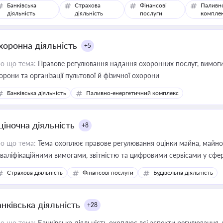
Банківська
Страхова
Фінансові
Паливн
діяльність
діяльність
послуги
компле
хоронна діяльність
+5
о що тема:
Правове регулювання надання охоронних послуг, вимоги д
орони та організації пультової й фізичної охорони
Банківська діяльність
Паливно-енергетичний комплекс
ціночна діяльність
+8
о що тема:
Тема охоплює правове регулювання оцінки майна, майнови
кваліфікаційними вимогами, звітністю та цифровими сервісами у сфер
дійних змін у цій сфері корисне для власника бізнесу, керівника, юр
Страхова діяльність
Фінансові послуги
Будівельна діяльність
иватизації, оренди державного майна, корпоративних угод і перевірки
нківська діяльність
+28
о що тема:
Банківська діяльність охоплює всі аспекти регулювання, 