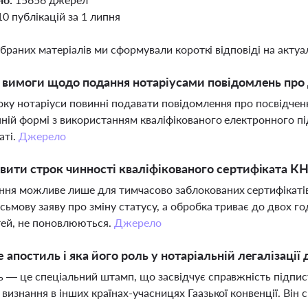
10 публікацій за 1 липня
ібраних матеріалів ми сформували короткі відповіді на актуал
і вимоги щодо подання нотаріусами повідомлень про 
оку нотаріуси повинні подавати повідомлення про посвідче
ній формі з використанням кваліфікованого електронного пі
аті.
Джерело
вити строк чинності кваліфікованого сертифіката 
ня можливе лише для тимчасово заблокованих сертифікатів
сьмову заяву про зміну статусу, а обробка триває до двох го
тей, не поновлюються.
Джерело
 апостиль і яка його роль у нотаріальній легалізації
 — це спеціальний штамп, що засвідчує справжність підпис
 визнання в інших країнах-учасницях Гаазької конвенції. Ві