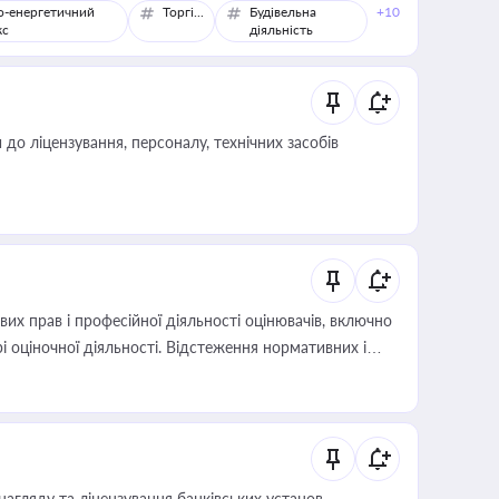
о-енергетичний
Торгівля
Будівельна
+10
кс
діяльність
о ліцензування, персоналу, технічних засобів
х прав і професійної діяльності оцінювачів, включно
і оціночної діяльності. Відстеження нормативних і
иста або бухгалтера під час оподаткування,
 статусу суб'єктів оціночної діяльності
нагляду та ліцензування банківських установ