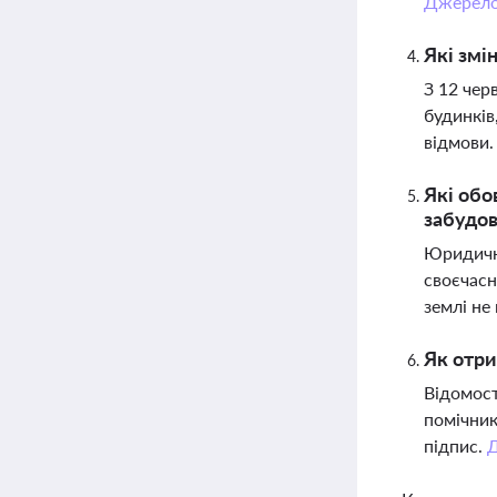
Джерел
Які змі
З 12 чер
будинків
відмови
Які обо
забудо
Юридична
своєчасн
землі не
Як отри
Відомост
помічник
підпис.