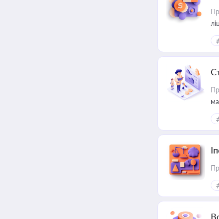
Пр
лі
С
Пр
ма
І
Пр
В