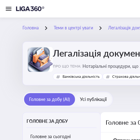
Головна
Теми в центрі уваги
Легалізація док
Легалізація докумен
Нотаріальні процедури, що 
ПРО ЩО ТЕМА:
Актуальна інформація дозво
Банківська діяльність
Страхова діяльн
належне прийняття органам
Головне за добу (AI)
Усі публікації
ГОЛОВНЕ ЗА ДОБУ
Головне за 
Головне за сьогодні
Опрацьова