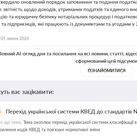
атвердило оновлений порядок заповнення та подання податк
 звітність щодо доходів, утриманих податків та єдиного вне
цію та юридичну безпеку нотаріальних процедур і податкової
 та підприємців, які працюють із документами та угодами у 
,
01 липня 2026
Повний AI-огляд дня та посилання на всі новини, статті, віде
сформований цей підсумо
ОЗНАЙОМИТИСЯ
уть вас зацікавити:
Перехід української системи КВЕД до стандартів 
о що тема:
Тема охоплює перехід української системи класифікації в
овлення кодів КВЕД та пов'язані нормативні зміни