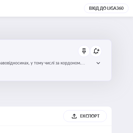
ВХІД ДО LIGA360
авовідносинах, у тому числі за кордоном.
ризиків недійсності та забезпечувати їх
ЕКСПОРТ