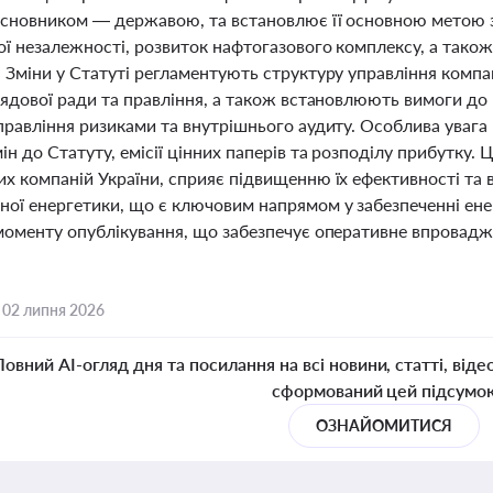
асновником — державою, та встановлює її основною метою 
ї незалежності, розвиток нафтогазового комплексу, а також
. Зміни у Статуті регламентують структуру управління комп
глядової ради та правління, а також встановлюють вимоги до
правління ризиками та внутрішнього аудиту. Особлива увага 
ін до Статуту, емісії цінних паперів та розподілу прибутку
их компаній України, сприяє підвищенню їх ефективності та 
ної енергетики, що є ключовим напрямом у забезпеченні ене
 моменту опублікування, що забезпечує оперативне впровадж
,
02 липня 2026
Повний AI-огляд дня та посилання на всі новини, статті, віде
сформований цей підсумо
ОЗНАЙОМИТИСЯ