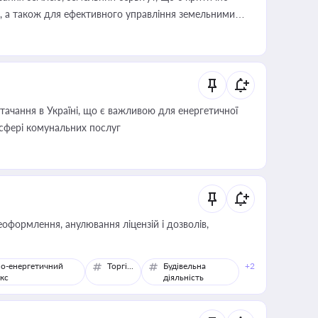
, а також для ефективного управління земельними
ачання в Україні, що є важливою для енергетичної
 сфері комунальних послуг
оформлення, анулювання ліцензій і дозволів,
о-енергетичний
Торгівля
Будівельна
+2
кс
діяльність