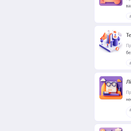
ва
ре
Т
Пр
бе
Лі
Пр
не