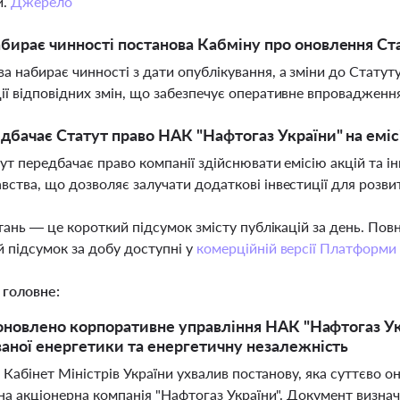
и.
Джерело
бирає чинності постанова Кабміну про оновлення Ст
а набирає чинності з дати опублікування, а зміни до Стату
ії відповідних змін, що забезпечує оперативне впровадженн
дбачає Статут право НАК "Нафтогаз України" на еміс
тут передбачає право компанії здійснювати емісію акцій та і
вства, що дозволяє залучати додаткові інвестиції для розви
тань — це короткий підсумок змісту публікацій за день. По
 підсумок за добу доступні у
комерційній версії Платформи
 головне:
 оновлено корпоративне управління НАК "Нафтогаз Ук
аної енергетики та енергетичну незалежність
 Кабінет Міністрів України ухвалив постанову, яка суттєво 
на акціонерна компанія "Нафтогаз України". Документ визна