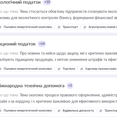
кологічний податок
+10
о що тема:
Тема стосується обов’язку підприємств сплачувати еколо
жлива для екологічного контролю бізнесу, формування фінансової 
конодавства
Паливно-енергетичний комплекс
Транспорт
Агропромисловий 
кцизний податок
+14
о що тема:
Про новини та кейси щодо акцизу, які є критично важли
алізують підакцизну продукцію, з метою уникнення штрафів та ефек
Паливно-енергетичний комплекс
Торгівля
Харчова промисловіс
іжнародна технічна допомога
+3
о що тема:
Тема охоплює процеси правового оформлення, адміністр
раїні з-за кордону, і є критично важливою для ефективного використ
фраструктурних проєктів
Паливно-енергетичний комплекс
Будівельна діяльність
Транспо