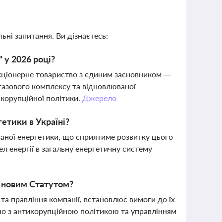
ьні запитання. Ви дізнаєтесь:
 у 2026 році?
акціонерне товариство з єдиним засновником —
газового комплексу та відновлюваної
икорупційної політики.
Джерело
гетики в Україні?
ваної енергетики, що сприятиме розвитку цього
ел енергії в загальну енергетичну систему
я новим Статутом?
та правління компанії, встановлює вимоги до їх
но з антикорупційною політикою та управлінням