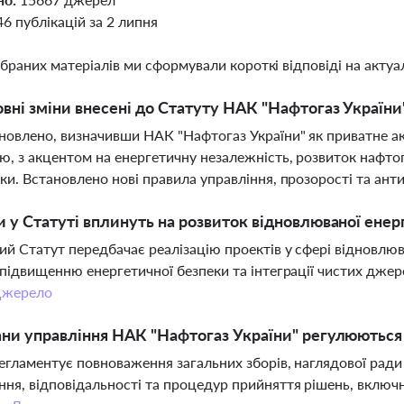
46 публікацій за 2 липня
ібраних матеріалів ми сформували короткі відповіді на актуал
овні зміни внесені до Статуту НАК "Нафтогаз України"
новлено, визначивши НАК "Нафтогаз України" як приватне 
, з акцентом на енергетичну незалежність, розвиток нафто
ки. Встановлено нові правила управління, прозорості та ант
и у Статуті вплинуть на розвиток відновлюваної енер
й Статут передбачає реалізацію проектів у сфері відновлю
 підвищенню енергетичної безпеки та інтеграції чистих джер
жерело
ани управління НАК "Нафтогаз України" регулюютьс
егламентує повноваження загальних зборів, наглядової ради 
ня, відповідальності та процедур прийняття рішень, включ