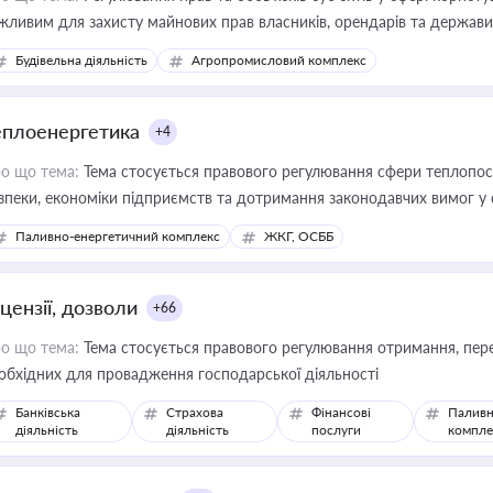
жливим для захисту майнових прав власників, орендарів та держави
сурсами
Будівельна діяльність
Агропромисловий комплекс
еплоенергетика
+4
о що тема:
Тема стосується правового регулювання сфери теплопост
зпеки, економіки підприємств та дотримання законодавчих вимог у
Паливно-енергетичний комплекс
ЖКГ, ОСББ
цензії, дозволи
+66
о що тема:
Тема стосується правового регулювання отримання, пере
обхідних для провадження господарської діяльності
Банківська
Страхова
Фінансові
Паливн
діяльність
діяльність
послуги
компле