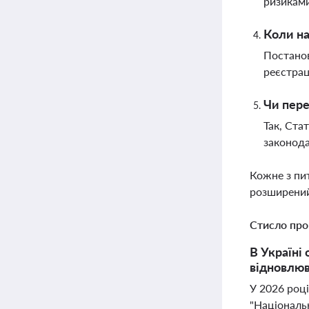
ризикам
Коли на
Постанов
реєстрац
Чи пере
Так, Ста
законода
Кожне з пи
розширений
Стисло про
В Україні
відновлюв
У 2026 році
"Національ