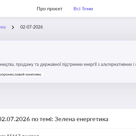
Про проєкт
Всі Теми
ика
02-07-2026
ицтва, продажу та державної підтримки енергії з альтернативних 
опромисловий комплекс
02.07.2026 по темі: Зелена енергетика
но:
15667 джерел