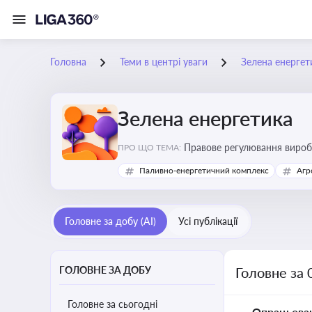
Головна
Теми в центрі уваги
Зелена енергет
Зелена енергетика
Правове регулювання виробн
ПРО ЩО ТЕМА:
Паливно-енергетичний комплекс
Агр
Головне за добу (AI)
Усі публікації
ГОЛОВНЕ ЗА ДОБУ
Головне за 
Головне за сьогодні
Опрацьова