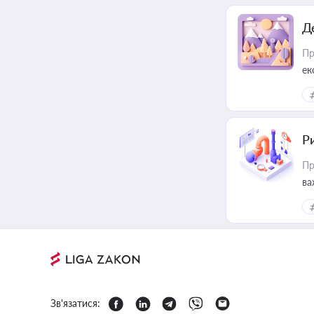
Д
Пр
ек
Ри
Пр
ва
Зв'язатися: