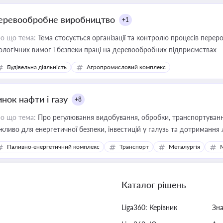
еревообробне виробництво
+1
о що тема:
Тема стосується організації та контролю процесів перер
ологічних вимог і безпеки праці на деревообробних підприємствах
Будівельна діяльність
Агропромисловий комплекс
нок нафти і газу
+8
о що тема:
Про регулювання видобування, обробки, транспортування
жливо для енергетичної безпеки, інвестицій у галузь та дотримання 
Паливно-енергетичний комплекс
Транспорт
Металургія
Каталог рішень
Liga360: Керівник
Зн