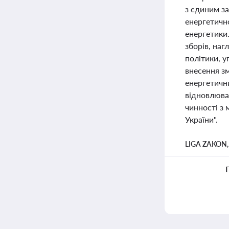
з єдиним з
енергетично
енергетики
зборів, на
політики, у
внесення зм
енергетичн
відновлюва
чинності з
України".
LIGA ZAKON