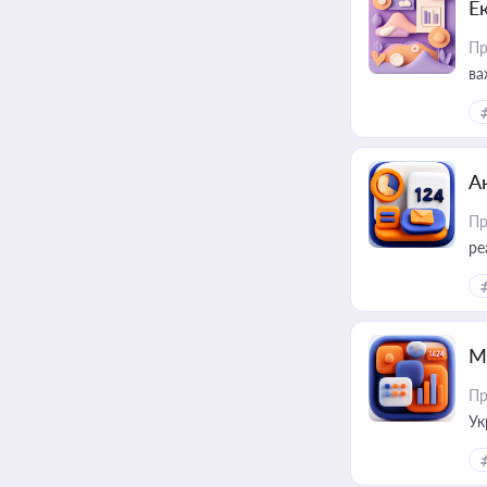
Е
Пр
ва
за
А
Пр
ре
М
Пр
Ук
ін