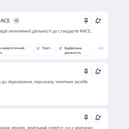
NACE
+2
идів економічної діяльності до стандартів NACE,
о-енергетичний
Торгівля
Будівельна
+10
кс
діяльність
о ліцензування, персоналу, технічних засобів
ування землею, земельний сервітут, що є критично