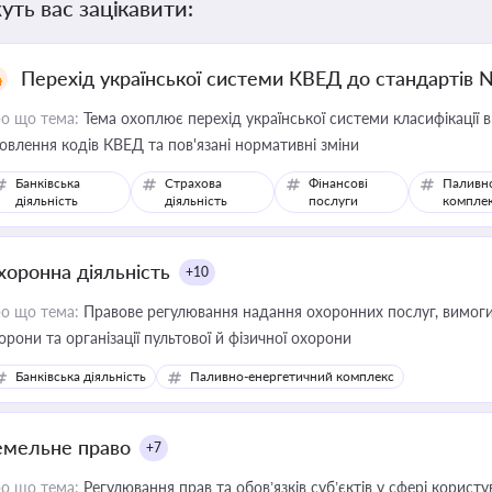
уть вас зацікавити:
Перехід української системи КВЕД до стандартів 
о що тема:
Тема охоплює перехід української системи класифікації в
овлення кодів КВЕД та пов'язані нормативні зміни
Банківська
Страхова
Фінансові
Паливн
діяльність
діяльність
послуги
компле
хоронна діяльність
+10
о що тема:
Правове регулювання надання охоронних послуг, вимоги д
орони та організації пультової й фізичної охорони
Банківська діяльність
Паливно-енергетичний комплекс
емельне право
+7
о що тема:
Регулювання прав та обов’язків суб’єктів у сфері корист