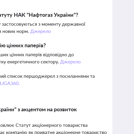
атуту НАК "Нафтогаз України"?
ту застосовуються з моменту державної
я нових норм.
Джерело
ію цінних паперів?
нших цінних паперів відповідно до
тку енергетичного сектору.
Джерело
вний список першоджерел з посиланнями та
 LIGA360.
раїни" з акцентом на розвиток
оновлює Статут акціонерного товариства
чає компанію як приватне акціонерне товариство