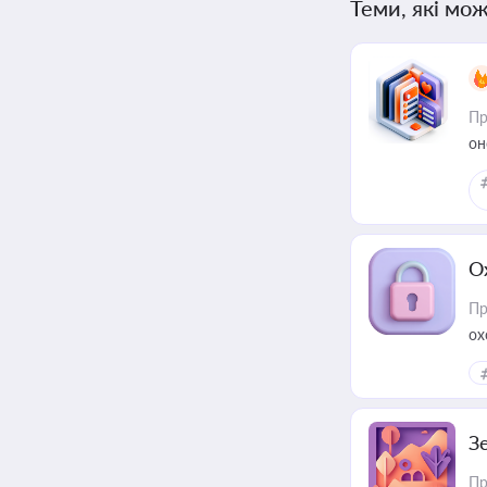
Теми, які мож
Пр
он
О
Пр
ох
З
Пр