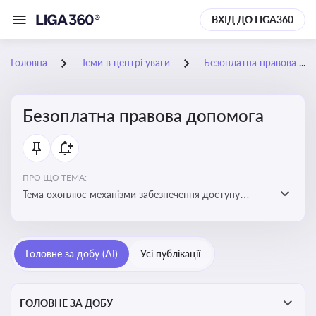
ВХІД ДО LIGA360
Головна
Теми в центрі уваги
Безоплатна правова допомога
Безоплатна правова допомога
ПРО ЩО ТЕМА:
Тема охоплює механізми забезпечення доступу
громадян до юридичних послуг за рахунок держави
та гарантії захисту їхніх прав
Головне за добу (AI)
Усі публікації
ГОЛОВНЕ ЗА ДОБУ