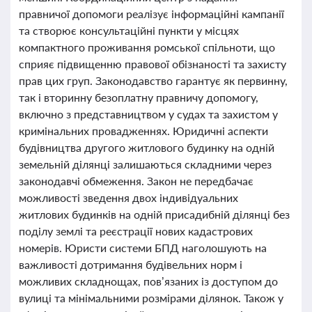
правничої допомоги реалізує інформаційні кампанії
та створює консультаційні пункти у місцях
компактного проживання ромської спільноти, що
сприяє підвищенню правової обізнаності та захисту
прав цих груп. Законодавство гарантує як первинну,
так і вторинну безоплатну правничу допомогу,
включно з представництвом у судах та захистом у
кримінальних провадженнях. Юридичні аспекти
будівництва другого житлового будинку на одній
земельній ділянці залишаються складними через
законодавчі обмеження. Закон не передбачає
можливості зведення двох індивідуальних
житлових будинків на одній присадибній ділянці без
поділу землі та реєстрації нових кадастрових
номерів. Юристи системи БПД наголошують на
важливості дотримання будівельних норм і
можливих складнощах, пов’язаних із доступом до
вулиці та мінімальними розмірами ділянок. Також у