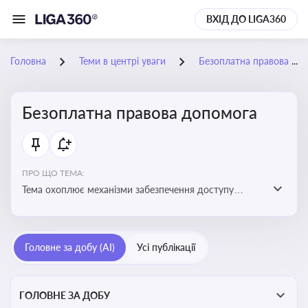
ВХІД ДО LIGA360
Головна
Теми в центрі уваги
Безоплатна правова допомога
Безоплатна правова допомога
ПРО ЩО ТЕМА:
Тема охоплює механізми забезпечення доступу
громадян до юридичних послуг за рахунок держави
та гарантії захисту їхніх прав
Головне за добу (AI)
Усі публікації
ГОЛОВНЕ ЗА ДОБУ