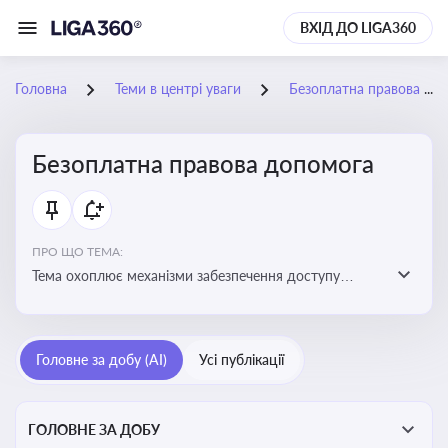
ВХІД ДО LIGA360
Головна
Теми в центрі уваги
Безоплатна правова допомога
Безоплатна правова допомога
ПРО ЩО ТЕМА:
Тема охоплює механізми забезпечення доступу
громадян до юридичних послуг за рахунок держави
та гарантії захисту їхніх прав
Головне за добу (AI)
Усі публікації
ГОЛОВНЕ ЗА ДОБУ