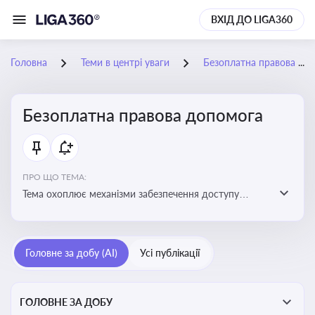
ВХІД ДО LIGA360
Головна
Теми в центрі уваги
Безоплатна правова допомога
Безоплатна правова допомога
ПРО ЩО ТЕМА:
Тема охоплює механізми забезпечення доступу
громадян до юридичних послуг за рахунок держави
та гарантії захисту їхніх прав
Головне за добу (AI)
Усі публікації
ГОЛОВНЕ ЗА ДОБУ