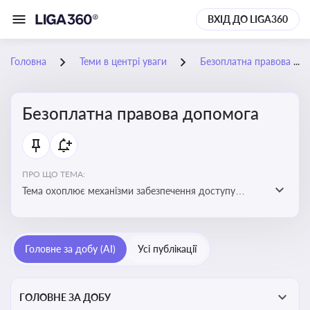
ВХІД ДО LIGA360
Головна
Теми в центрі уваги
Безоплатна правова допомога
Безоплатна правова допомога
ПРО ЩО ТЕМА:
Тема охоплює механізми забезпечення доступу
громадян до юридичних послуг за рахунок держави
та гарантії захисту їхніх прав
Головне за добу (AI)
Усі публікації
ГОЛОВНЕ ЗА ДОБУ