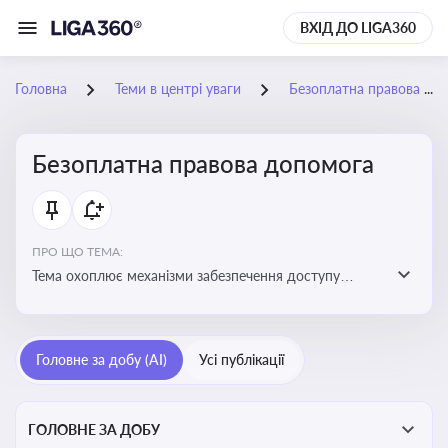
ВХІД ДО LIGA360
Головна
Теми в центрі уваги
Безоплатна правова допомога
Безоплатна правова допомога
ПРО ЩО ТЕМА:
Тема охоплює механізми забезпечення доступу
громадян до юридичних послуг за рахунок держави
та гарантії захисту їхніх прав
Головне за добу (AI)
Усі публікації
ГОЛОВНЕ ЗА ДОБУ