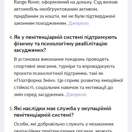
Range Rover, оформлений на доньку. Суд визнав
автомобіль необґрунтованим активом,
придбаним за кошти, які не були підтверджені
законним походженням.
Джерело
Як у пенітенціарній системі підтримують
фізичну та психологічну реабілітацію
засуджених?
В установах виконання покарань проводять
спортивні змагання, турніри та впроваджують
проєкти психологічної підтримки, такі як
«Платформа Змін». Це сприяє розвитку емоційної
стійкості, соціальних навичок та мотивації до
змін серед засуджених.
Джерело
Які наслідки має служба у окупаційній
пенітенціарній системі?
Особи, які добровільно служать у незаконних
окупаційних пенітенціарних органах, можуть