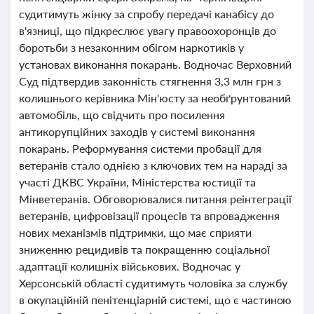
судитимуть жінку за спробу передачі канабісу до
в'язниці, що підкреслює увагу правоохоронців до
боротьби з незаконним обігом наркотиків у
установах виконання покарань. Водночас Верховний
Суд підтвердив законність стягнення 3,3 млн грн з
колишнього керівника Мін'юсту за необґрунтований
автомобіль, що свідчить про посилення
антикорупційних заходів у системі виконання
покарань. Реформування системи пробації для
ветеранів стало однією з ключових тем на нараді за
участі ДКВС України, Міністерства юстиції та
Мінветеранів. Обговорювалися питання реінтеграції
ветеранів, цифровізації процесів та впровадження
нових механізмів підтримки, що має сприяти
зниженню рецидивів та покращенню соціальної
адаптації колишніх військових. Водночас у
Херсонській області судитимуть чоловіка за службу
в окупаційній пенітенціарній системі, що є частиною