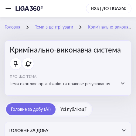
ВХІД ДО LIGA360
Головна
Теми в центрі уваги
Кримінально-виконавча система
Кримінально-виконавча система
ПРО ЩО ТЕМА:
Тема охоплює організацію та правове регулювання
виконання кримінальних покарань, діяльність органів
і установ виконання покарань та статус осіб, які
відбувають покарання
Головне за добу (AI)
Усі публікації
ГОЛОВНЕ ЗА ДОБУ