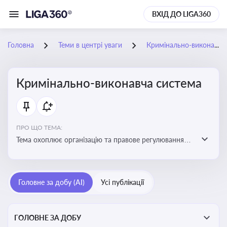
ВХІД ДО LIGA360
Головна
Теми в центрі уваги
Кримінально-виконавча система
Кримінально-виконавча система
ПРО ЩО ТЕМА:
Тема охоплює організацію та правове регулювання
виконання кримінальних покарань, діяльність органів
і установ виконання покарань та статус осіб, які
відбувають покарання
Головне за добу (AI)
Усі публікації
ГОЛОВНЕ ЗА ДОБУ