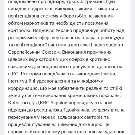
повідомлено про підозру, трьох затримано. Цей
випадок підкреслює виклики, з якими стикається
пенітенціарна система у боротьбі з незаконним
обігом наркотиків та необхідність посилення
контролю. Водночас Україна продовжує роботу над
реформами у сфері верховенства права, правосуддя
та пенітенціарної системи в контексті переговорів з
Європейським Союзом. Виконання проміжних
цільових індикаторів у цих сферах є критично
важливим для подальшого просування до членства
в ЄС. Реформи передбачають законодавчі зміни,
інституційні удосконалення та міжвідомчу
координацію, що має забезпечити реальні та стійкі
зміни у системі виконання кримінальних покарань.
Крім того, у ДКВС України впроваджують нові
підходи до ресоціалізації довічників, зокрема вільне
пересування у межах ізольованих секторів та
працевлаштування на швейних дільницях. Це
сприяє психологічному розвантаженню засуджених