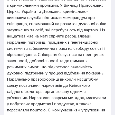
з кримінальними проявами. У Вінниці Православна
Церква України та Державна кримінально-
виконавча служба підписали меморандум про
співпрацю, спрямований на розвиток духовної опіки
засуджених та осіб, які перебувають під вартою. Ця
ініціатива має на меті сприяти ресоціалізації,
моральній підтримці працівників пенітенціарної
системи та забезпеченню права на свободу совісті і
віросповідання. Співпраця базується на принципах
законності, добровільності та дотримання
режимних вимог, що підкреслює важливість
духовної підтримки у процесі відбування покарань.
Паралельно правоохоронці викрили масштабну
схему постачання наркотиків до Київського
слідчого ізолятора, організовану одним із
ув’язнених. Наркотики, зокрема метадон, маскували
у побутових предметах і продуктах, а також
пересилали поштою. Сімом учасникам угруповання