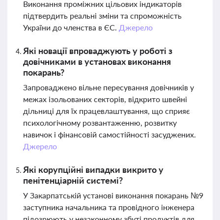
Виконання проміжних цільових індикаторів
підтвердить реальні зміни та спроможність
України до членства в ЄС.
Джерело
Які новації впроваджують у роботі з
довічниками в установах виконання
покарань?
Запроваджено вільне пересування довічників у
межах ізольованих секторів, відкрито швейні
дільниці для їх працевлаштування, що сприяє
психологічному розвантаженню, розвитку
навичок і фінансовій самостійності засуджених.
Джерело
Які корупційні випадки викрито у
пенітенціарній системі?
У Закарпатській установі виконання покарань №9
заступника начальника та провідного інженера
підозрюють у незаконному збуті продуктів для