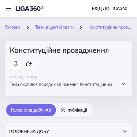
ВХІД ДО LIGA360
Головна
Теми в центрі уваги
Конституційне провадження
Конституційне провадження
ПРО ЩО ТЕМА:
Тема охоплює порядок здійснення Конституційним
Судом України конституційного контролю, розгляду
справ, ухвалення актів і формування правових позицій
Головне за добу (AI)
Усі публікації
ГОЛОВНЕ ЗА ДОБУ