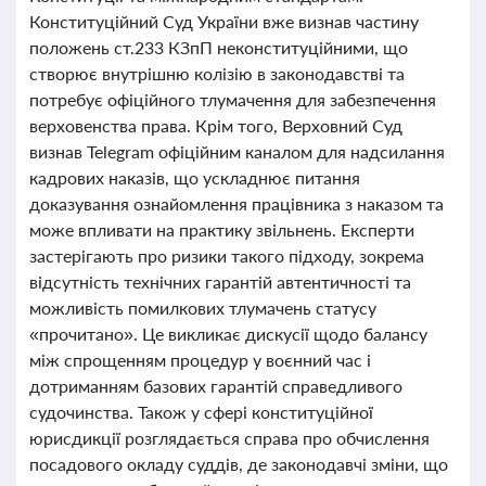
Конституційний Суд України вже визнав частину
положень ст.233 КЗпП неконституційними, що
створює внутрішню колізію в законодавстві та
потребує офіційного тлумачення для забезпечення
верховенства права. Крім того, Верховний Суд
визнав Telegram офіційним каналом для надсилання
кадрових наказів, що ускладнює питання
доказування ознайомлення працівника з наказом та
може впливати на практику звільнень. Експерти
застерігають про ризики такого підходу, зокрема
відсутність технічних гарантій автентичності та
можливість помилкових тлумачень статусу
«прочитано». Це викликає дискусії щодо балансу
між спрощенням процедур у воєнний час і
дотриманням базових гарантій справедливого
судочинства. Також у сфері конституційної
юрисдикції розглядається справа про обчислення
посадового окладу суддів, де законодавчі зміни, що