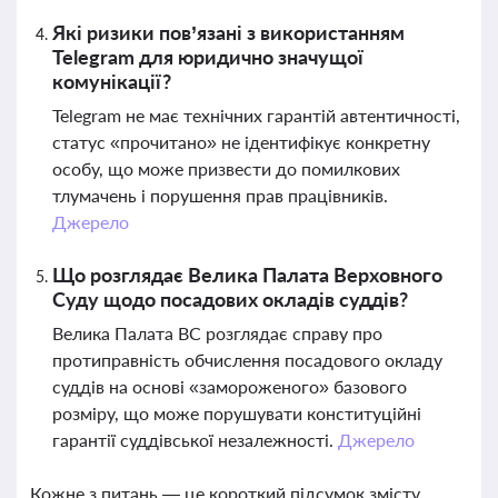
Які ризики пов’язані з використанням
Telegram для юридично значущої
комунікації?
Telegram не має технічних гарантій автентичності,
статус «прочитано» не ідентифікує конкретну
особу, що може призвести до помилкових
тлумачень і порушення прав працівників.
Джерело
Що розглядає Велика Палата Верховного
Суду щодо посадових окладів суддів?
Велика Палата ВС розглядає справу про
протиправність обчислення посадового окладу
суддів на основі «замороженого» базового
розміру, що може порушувати конституційні
гарантії суддівської незалежності.
Джерело
Кожне з питань — це короткий підсумок змісту