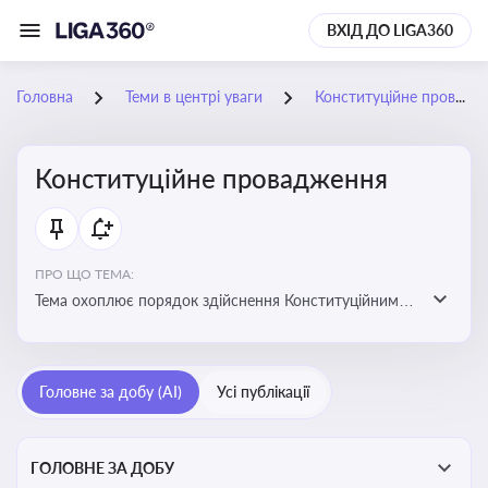
ВХІД ДО LIGA360
Головна
Теми в центрі уваги
Конституційне провадження
Конституційне провадження
ПРО ЩО ТЕМА:
Тема охоплює порядок здійснення Конституційним
Судом України конституційного контролю, розгляду
справ, ухвалення актів і формування правових позицій
Головне за добу (AI)
Усі публікації
ГОЛОВНЕ ЗА ДОБУ