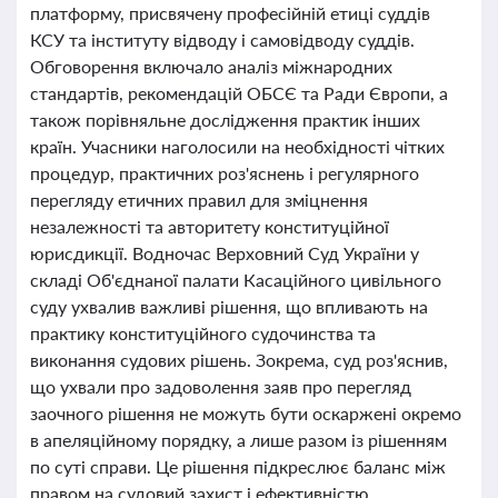
платформу, присвячену професійній етиці суддів
КСУ та інституту відводу і самовідводу суддів.
Обговорення включало аналіз міжнародних
стандартів, рекомендацій ОБСЄ та Ради Європи, а
також порівняльне дослідження практик інших
країн. Учасники наголосили на необхідності чітких
процедур, практичних роз'яснень і регулярного
перегляду етичних правил для зміцнення
незалежності та авторитету конституційної
юрисдикції. Водночас Верховний Суд України у
складі Об'єднаної палати Касаційного цивільного
суду ухвалив важливі рішення, що впливають на
практику конституційного судочинства та
виконання судових рішень. Зокрема, суд роз'яснив,
що ухвали про задоволення заяв про перегляд
заочного рішення не можуть бути оскаржені окремо
в апеляційному порядку, а лише разом із рішенням
по суті справи. Це рішення підкреслює баланс між
правом на судовий захист і ефективністю