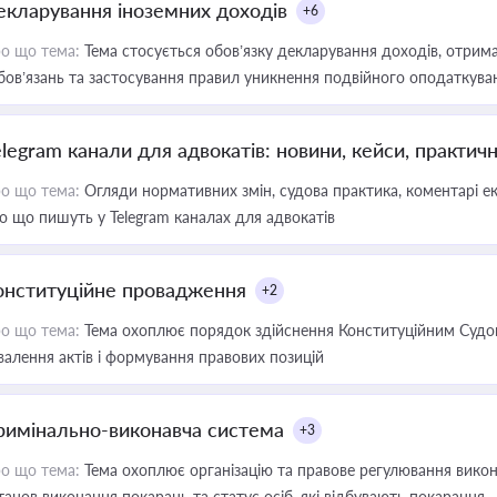
екларування іноземних доходів
+6
о що тема:
Тема стосується обов’язку декларування доходів, отрим
бов’язань та застосування правил уникнення подвійного оподаткува
elegram канали для адвокатів: новини, кейси, практич
о що тема:
Огляди нормативних змін, судова практика, коментарі екс
о що пишуть у Telegram каналах для адвокатів
онституційне провадження
+2
о що тема:
Тема охоплює порядок здійснення Конституційним Судом
валення актів і формування правових позицій
римінально-виконавча система
+3
о що тема:
Тема охоплює організацію та правове регулювання викона
танов виконання покарань та статус осіб, які відбувають покарання