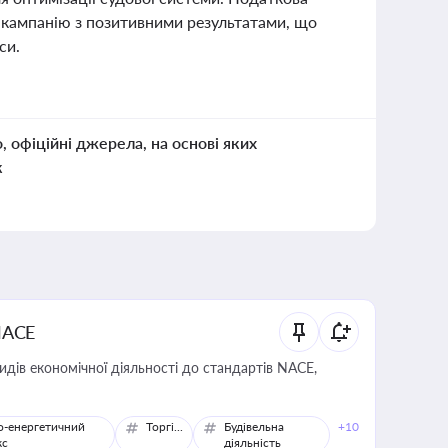
 кампанію з позитивними результатами, що
си.
о, офіційні джерела, на основі яких
к
NACE
идів економічної діяльності до стандартів NACE,
о-енергетичний
Торгівля
Будівельна
+10
кс
діяльність