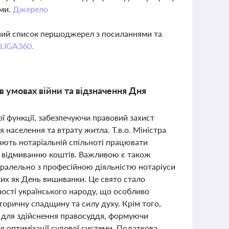
ами.
Джерело
вний список першоджерел з посиланнями та
 LIGA360.
в умовах війни та відзначення Дня
ї функції, забезпечуючи правовий захист
населення та втрату житла. Т.в.о. Міністра
ають нотаріальній спільноті працювати
ії відмиванню коштів. Важливою є також
Паралельно з професійною діяльністю нотаріуси
ких як День вишиванки. Це свято стало
ності українського народу, що особливо
торичну спадщину та силу духу. Крім того,
 для здійснення правосуддя, формуючи
я оптимізації судової системи. Податкова