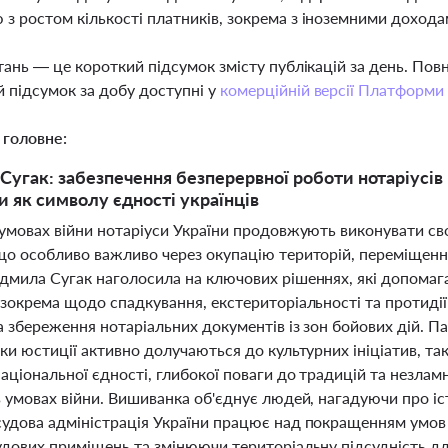
 з ростом кількості платників, зокрема з іноземними доход
тань — це короткий підсумок змісту публікацій за день. По
 підсумок за добу доступні у
комерційній версії Платформи
 головне:
угак: забезпечення безперервної роботи нотаріусів 
 як символу єдності українців
умовах війни нотаріуси України продовжують виконувати сво
о особливо важливо через окупацію територій, переміщення 
дмила Сугак наголосила на ключових рішеннях, які допомаг
 зокрема щодо спадкування, екстериторіальності та протид
а збереження нотаріальних документів із зон бойових дій. 
ки юстиції активно долучаються до культурних ініціатив, та
ціональної єдності, глибокої поваги до традицій та незлам
 умовах війни. Вишиванка об'єднує людей, нагадуючи про іс
удова адміністрація України працює над покращенням умов
удових приміщень та змінюючи територіальну підсудність дл