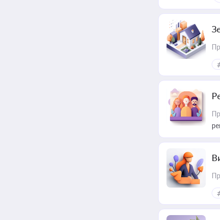
З
Пр
Р
Пр
ре
В
Пр