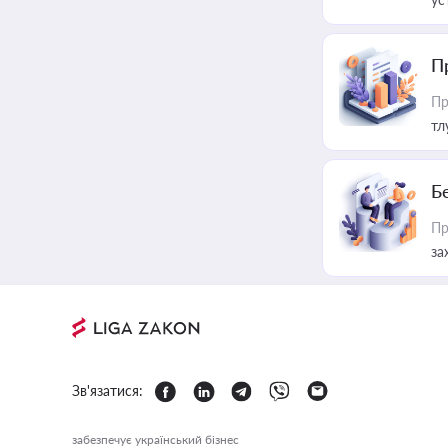
П
Пр
тл
Б
Пр
за
Зв'язатися:
забезпечує український бізнес