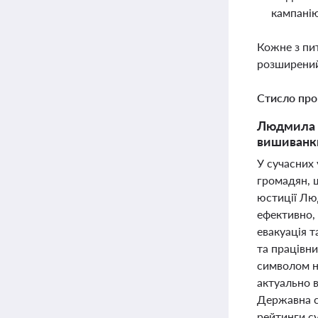
кампанію
Кожне з пи
розширений
Стисло про
Людмила С
вишиванки
У сучасних 
громадян, щ
юстиції Лю
ефективно,
евакуація т
та працівни
символом на
актуально в
Державна с
рейтинги с