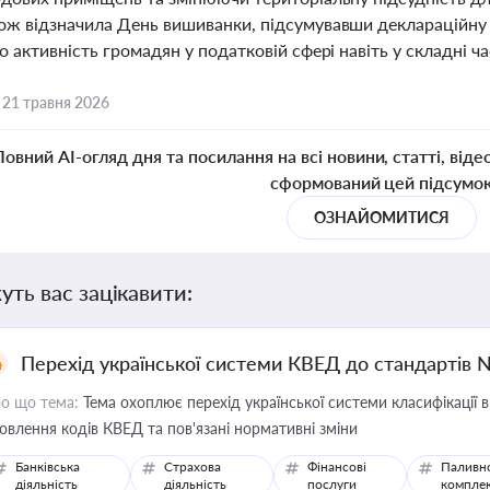
ож відзначила День вишиванки, підсумувавши деклараційну
о активність громадян у податковій сфері навіть у складні ча
,
21 травня 2026
Повний AI-огляд дня та посилання на всі новини, статті, віде
сформований цей підсумо
ОЗНАЙОМИТИСЯ
уть вас зацікавити:
Перехід української системи КВЕД до стандартів 
о що тема:
Тема охоплює перехід української системи класифікації в
овлення кодів КВЕД та пов'язані нормативні зміни
Банківська
Страхова
Фінансові
Паливн
діяльність
діяльність
послуги
компле