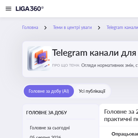
Головна
Теми в центрі уваги
Telegram канали
Telegram канали для 
Огляди нормативних змін, с
ПРО ЩО ТЕМА:
для нотаріусів
Головне за добу (AI)
Усі публікації
Головне за 
ГОЛОВНЕ ЗА ДОБУ
практичні 
Головне за сьогодні
Опрацьова
05 серпня 2026