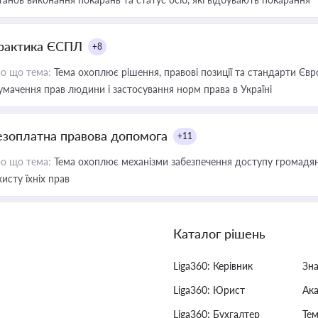
рактика ЄСПЛ
+8
о що тема:
Тема охоплює рішення, правові позиції та стандарти Євр
умачення прав людини і застосування норм права в Україні
езоплатна правова допомога
+11
о що тема:
Тема охоплює механізми забезпечення доступу громадян
хисту їхніх прав
Каталог рішень
Liga360: Керівник
Зн
Liga360: Юрист
Ак
Liga360: Бухгалтер
Тем