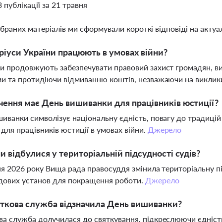
3 публікації за 21 травня
ібраних матеріалів ми сформували короткі відповіді на актуал
ріуси України працюють в умовах війни?
и продовжують забезпечувати правовий захист громадян, в
и та протидіючи відмиванню коштів, незважаючи на виклик
чення має День вишиванки для працівників юстиції?
иванки символізує національну єдність, повагу до традицій
для працівників юстиції в умовах війни.
Джерело
ни відбулися у територіальній підсудності судів?
ня 2026 року Вища рада правосуддя змінила територіальну пі
дових установ для покращення роботи.
Джерело
ткова служба відзначила День вишиванки?
а служба долучилася до святкування, підкреслюючи єдність