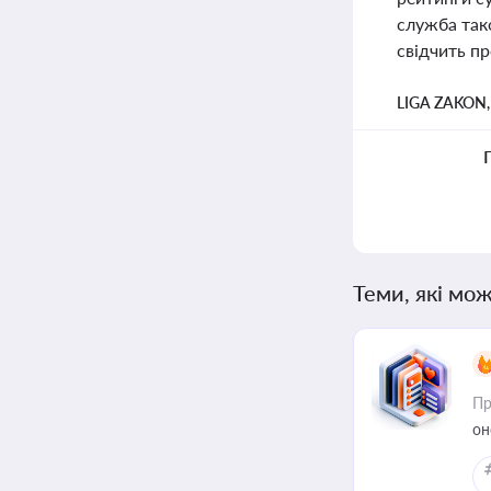
служба так
свідчить пр
LIGA ZAKON
Теми, які мож
Пр
он