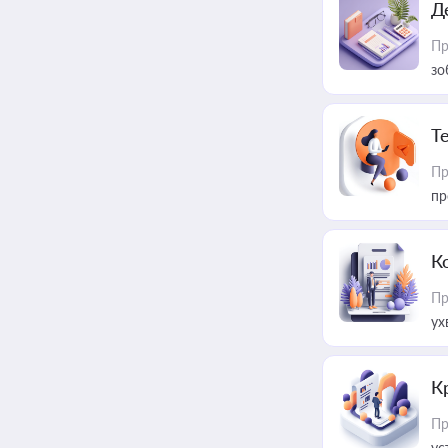
Д
Пр
зо
T
Пр
пр
К
Пр
ух
К
Пр
ус