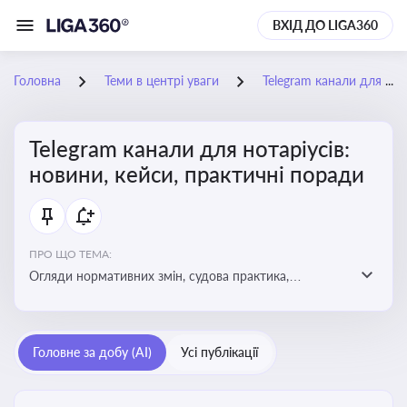
ВХІД ДО LIGA360
Головна
Теми в центрі уваги
Telegram канали для нотаріусів: новини, кейси, практичні поради
Telegram канали для нотаріусів:
новини, кейси, практичні поради
ПРО ЩО ТЕМА:
Огляди нормативних змін, судова практика,
коментарі експертів, юридичні алгоритми, правові
новини - все, про що пишуть у Telegram каналах для
нотаріусів
Головне за добу (AI)
Усі публікації