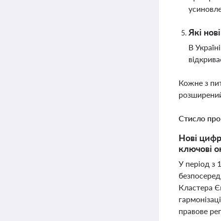
усиновле
Які нов
В Україн
відкрива
Кожне з пи
розширений
Стисло про
Нові цифро
ключові о
У період з 
безпосеред
Кластера Є
гармонізаці
правове рег