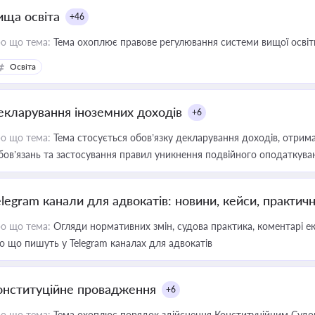
ища освіта
+46
о що тема:
Тема охоплює правове регулювання системи вищої освіти, о
Освіта
екларування іноземних доходів
+6
о що тема:
Тема стосується обов’язку декларування доходів, отрим
бов’язань та застосування правил уникнення подвійного оподаткува
elegram канали для адвокатів: новини, кейси, практич
о що тема:
Огляди нормативних змін, судова практика, коментарі екс
о що пишуть у Telegram каналах для адвокатів
онституційне провадження
+6
о що тема:
Тема охоплює порядок здійснення Конституційним Судом