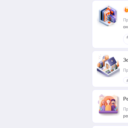
Пр
он
З
Пр
Р
Пр
ре