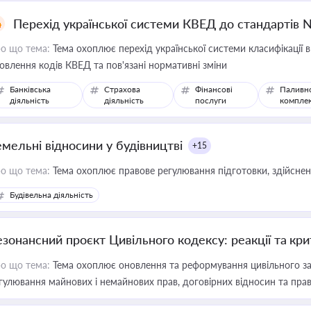
Перехід української системи КВЕД до стандартів 
о що тема:
Тема охоплює перехід української системи класифікації в
овлення кодів КВЕД та пов'язані нормативні зміни
Банківська
Страхова
Фінансові
Паливн
діяльність
діяльність
послуги
компле
емельні відносини у будівництві
+15
о що тема:
Тема охоплює правове регулювання підготовки, здійсненн
Будівельна діяльність
езонансний проєкт Цивільного кодексу: реакції та кр
о що тема:
Тема охоплює оновлення та реформування цивільного за
гулювання майнових і немайнових прав, договірних відносин та прав