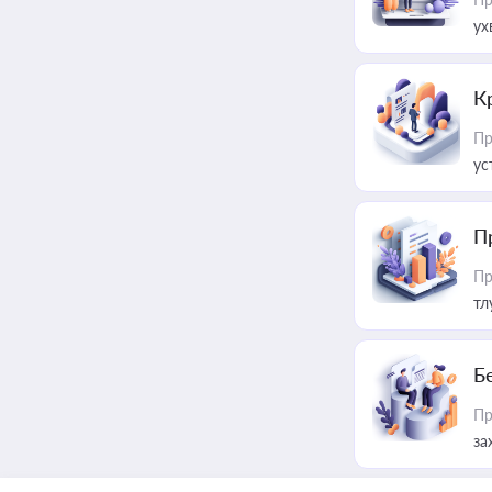
ух
К
Пр
ус
П
Пр
тл
Б
Пр
за