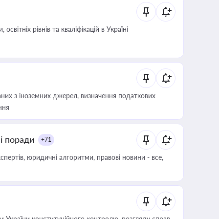
світніх рівнів та кваліфікацій в Україні
аних з іноземних джерел, визначення податкових
ння
ні поради
+71
пертів, юридичні алгоритми, правові новини - все,
 України конституційного контролю, розгляду справ,