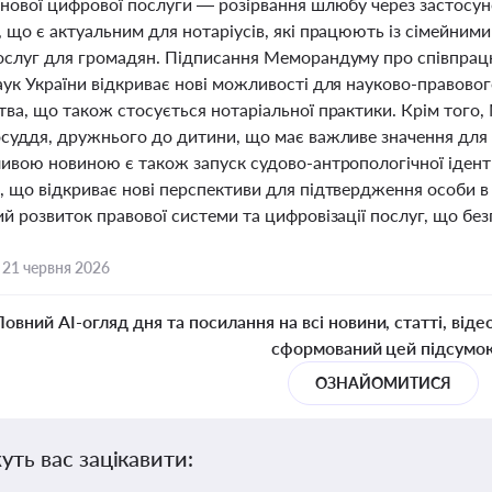
 нової цифрової послуги — розірвання шлюбу через застосун
, що є актуальним для нотаріусів, які працюють із сімейним
ослуг для громадян. Підписання Меморандуму про співпра
аук України відкриває нові можливості для науково-правово
тва, що також стосується нотаріальної практики. Крім тог
суддя, дружнього до дитини, що має важливе значення для н
ливою новиною є також запуск судово-антропологічної іден
 що відкриває нові перспективи для підтвердження особи в н
й розвиток правової системи та цифровізації послуг, що без
,
21 червня 2026
Повний AI-огляд дня та посилання на всі новини, статті, віде
сформований цей підсумо
ОЗНАЙОМИТИСЯ
уть вас зацікавити: