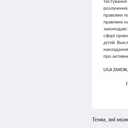
тестування
розлучення
правових п
правових н
законодавс
сфері право
дітей. Важ
накладання,
про активни
LIGA ZAKON
Теми, які мож