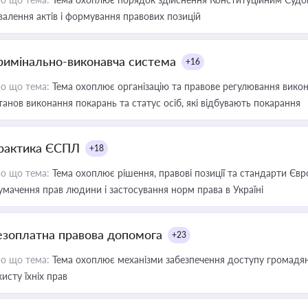
валення актів і формування правових позицій
римінально-виконавча система
+16
о що тема:
Тема охоплює організацію та правове регулювання викона
танов виконання покарань та статус осіб, які відбувають покарання
рактика ЄСПЛ
+18
о що тема:
Тема охоплює рішення, правові позиції та стандарти Євр
умачення прав людини і застосування норм права в Україні
езоплатна правова допомога
+23
о що тема:
Тема охоплює механізми забезпечення доступу громадян
хисту їхніх прав