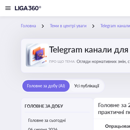
Головна
Теми в центрі уваги
Telegram канали
Telegram канали для 
Огляди нормативних змін, с
ПРО ЩО ТЕМА:
для нотаріусів
Головне за добу (AI)
Усі публікації
Головне за 
ГОЛОВНЕ ЗА ДОБУ
практичні 
Головне за сьогодні
Опрацьова
06 серпня 2026