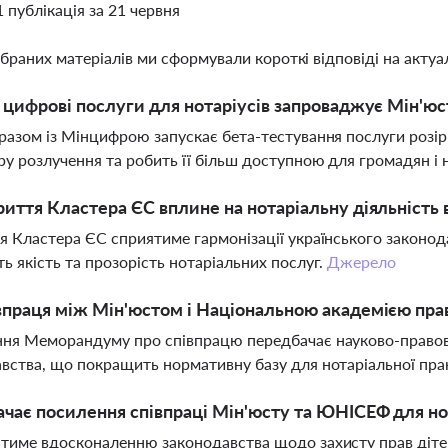
1 публікація за 21 червня
ібраних матеріалів ми сформували короткі відповіді на актуал
і цифрові послуги для нотаріусів запроваджує Мін'юс
разом із Мінцифрою запускає бета-тестування послуги розі
у розлучення та робить її більш доступною для громадян і н
риття Кластера ЄС вплине на нотаріальну діяльність в
я Кластера ЄС сприятиме гармонізації українського законо
ь якість та прозорість нотаріальних послуг.
Джерело
впраця між Мін'юстом і Національною академією прав
ня Меморандуму про співпрацю передбачає науково-правов
вства, що покращить нормативну базу для нотаріальної пра
чає посилення співпраці Мін'юсту та ЮНІСЕФ для но
тиме вдосконаленню законодавства щодо захисту прав дітей,