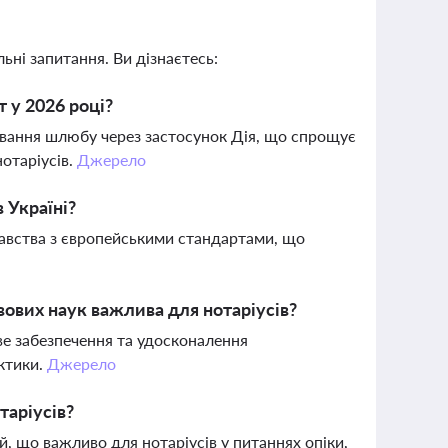
ьні запитання. Ви дізнаєтесь:
т у 2026 році?
рвання шлюбу через застосунок Дія, що спрощує
отаріусів.
Джерело
 Україні?
давства з європейськими стандартами, що
ових наук важлива для нотаріусів?
е забезпечення та удосконалення
ктики.
Джерело
таріусів?
 що важливо для нотаріусів у питаннях опіки,