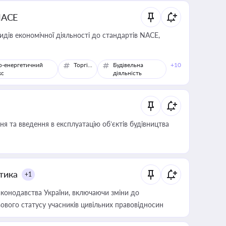
NACE
идів економічної діяльності до стандартів NACE,
о-енергетичний
Торгівля
Будівельна
+10
кс
діяльність
я та введення в експлуатацію об’єктів будівництва
итика
+1
конодавства України, включаючи зміни до
ового статусу учасників цивільних правовідносин