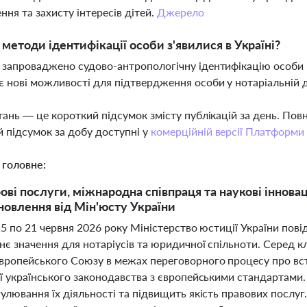
ння та захисту інтересів дітей.
Джерело
і методи ідентифікації особи з'явилися в Україні?
і запроваджено судово-антропологічну ідентифікацію особ
є нові можливості для підтвердження особи у нотаріальній 
тань — це короткий підсумок змісту публікацій за день. По
 підсумок за добу доступні у
комерційній версії Платформи
 головне:
ві послуги, міжнародна співпраця та наукові інноваці
новлення від Мін'юсту України
15 по 21 червня 2026 року Міністерство юстиції України пов
нє значення для нотаріусів та юридичної спільноти. Серед 
вропейського Союзу в межах переговорного процесу про вс
ї українського законодавства з європейськими стандартами. 
улювання їх діяльності та підвищить якість правових послуг