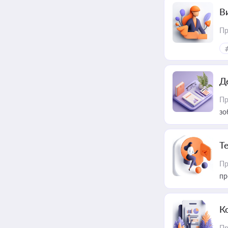
В
Пр
Д
Пр
зо
T
Пр
пр
К
Пр