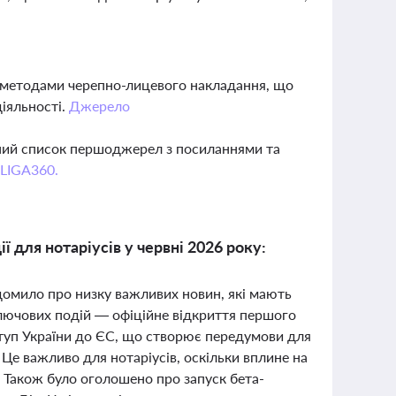
и методами черепно-лицевого накладання, що
діяльності.
Джерело
вний список першоджерел з посиланнями та
 LIGA360.
ї для нотаріусів у червні 2026 року:
ідомило про низку важливих новин, які мають
ключових подій — офіційне відкриття першого
туп України до ЄС, що створює передумови для
Це важливо для нотаріусів, оскільки вплине на
. Також було оголошено про запуск бета-