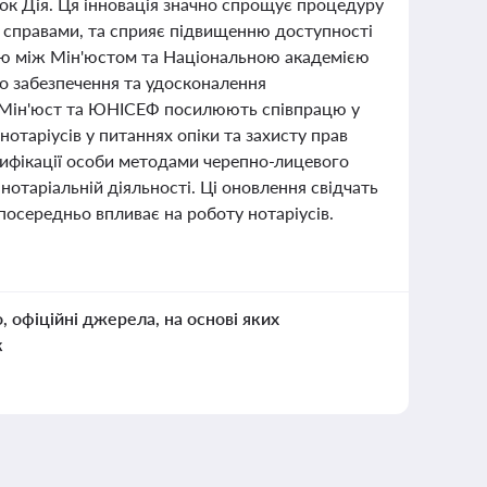
ок Дія. Ця інновація значно спрощує процедуру
и справами, та сприяє підвищенню доступності
цю між Мін'юстом та Національною академією
го забезпечення та удосконалення
о, Мін'юст та ЮНІСЕФ посилюють співпрацю у
отаріусів у питаннях опіки та захисту прав
тифікації особи методами черепно-лицевого
отаріальній діяльності. Ці оновлення свідчать
посередньо впливає на роботу нотаріусів.
о, офіційні джерела, на основі яких
к