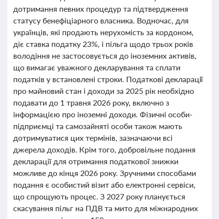
дотримання певних процедур та підтвердження
статусу бенефіціарного власника. Водночас, для
українців, які продають нерухомість за кордоном,
діє ставка податку 23%, і пільга щодо трьох років
володіння не застосовується до іноземних активів,
що вимагає уважного декларування та сплати
податків у встановлені строки. Податкові декларації
про майновий стан і доходи за 2025 рік необхідно
подавати до 1 травня 2026 року, включно з
інформацією про іноземні доходи. Фізичні особи-
підприємці та самозайняті особи також мають
дотримуватися цих термінів, зазначаючи всі
джерела доходів. Крім того, добровільне подання
декларації для отримання податкової знижки
можливе до кінця 2026 року. Зручними способами
подання є особистий візит або електронні сервіси,
що спрощують процес. З 2027 року планується
скасування пільг на ПДВ та мито для міжнародних