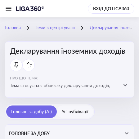
ВХІД ДО LIGA360
Головна
Теми в центрі уваги
Декларування іноземних доходів
Декларування іноземних доходів
ПРО ЩО ТЕМА:
Тема стосується обов’язку декларування доходів,
отриманих з іноземних джерел, визначення
податкових зобов’язань та застосування правил
уникнення подвійного оподаткування
Головне за добу (AI)
Усі публікації
ГОЛОВНЕ ЗА ДОБУ