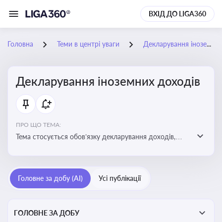
ВХІД ДО LIGA360
Головна
Теми в центрі уваги
Декларування іноземних доходів
Декларування іноземних доходів
ПРО ЩО ТЕМА:
Тема стосується обов’язку декларування доходів,
отриманих з іноземних джерел, визначення
податкових зобов’язань та застосування правил
уникнення подвійного оподаткування
Головне за добу (AI)
Усі публікації
ГОЛОВНЕ ЗА ДОБУ